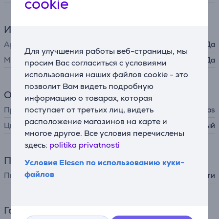
cookie
Интерфейсы
Apple HomeKit
Да
Для улучшения работы веб-страницы, мы
Matter
Да
просим Вас согласиться с условиями
использования наших файлов cookie - это
позволит Вам видеть подробную
Общий параметр
информацию о товарах, которая
поступает от третьих лиц, видеть
Производитель
Philips
расположение магазинов на карте и
Цвет
белый
многое другое. Все условия перечислены
здесь:
politika privatnosti
Питание
Условия Elesen по использованию куки-
файлов
Питание
от сети
Габариты