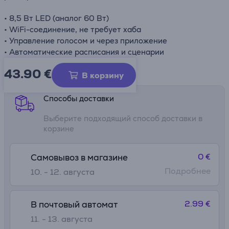
• 8,5 Вт LED (аналог 60 Вт)
• WiFi-соединение, не требует хаба
• Управление голосом и через приложение
• Автоматические расписания и сценарии
43.90
€
Информационный лист
В корзину
Способы доставки
Выберите подходящий способ доставки в
корзине
0 €
Самовывоз в магазине
Подробнее
10. - 12. августа
2.99 €
В почтовый автомат
11. - 13. августа