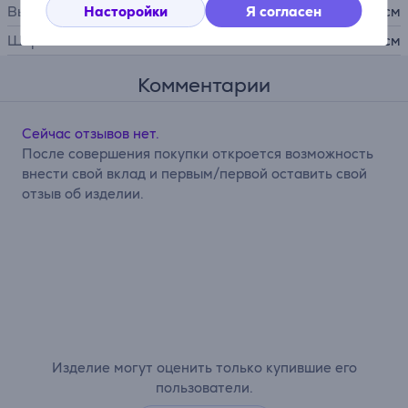
Высота
Насторойки
Я согласен
12,2 см
Ширина
6 см
Комментарии
Сейчас отзывов нет.
После совершения покупки откроется возможность
внести свой вклад и первым/первой оставить свой
отзыв об изделии.
Изделие могут оценить только купившие его
пользователи.