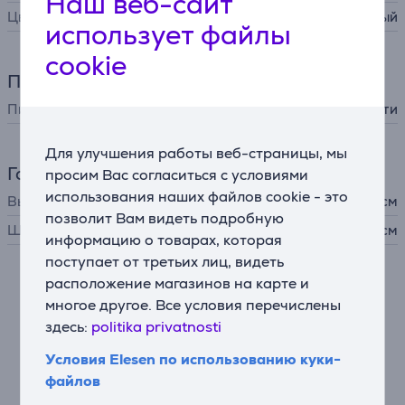
Наш веб-сайт
Цвет
черный
использует файлы
cookie
Питание
Питание
от сети
Для улучшения работы веб-страницы, мы
Габариты
просим Вас согласиться с условиями
использования наших файлов cookie - это
Высота
17,6 см
позволит Вам видеть подробную
Ширина
9,5 см
информацию о товарах, которая
поступает от третьих лиц, видеть
расположение магазинов на карте и
Описание
многое другое. Все условия перечислены
здесь:
politika privatnosti
Яркий элемент интерьера
Лампочка G95 Lightguide создана для того, чтобы
Условия Elesen по использованию куки-
производить впечатление – большая и сияющая, она
файлов
идеально подходит для потолочных светильников