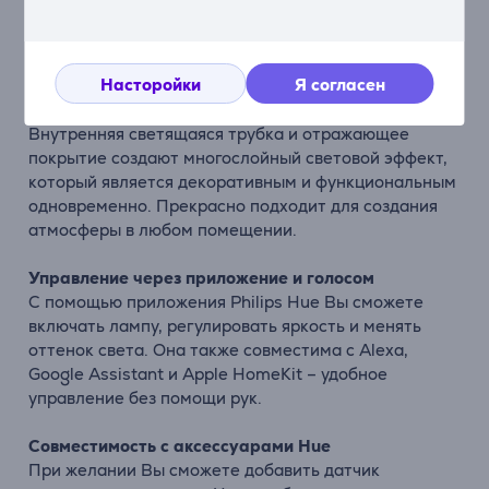
или дизайнерских настольных ламп. Стеклянный
корпус придает пространству элегантности и
характера.
Насторойки
Я согласен
Уникальный световой эффект
Внутренняя светящаяся трубка и отражающее
покрытие создают многослойный световой эффект,
который является декоративным и функциональным
одновременно. Прекрасно подходит для создания
атмосферы в любом помещении.
Управление через приложение и голосом
С помощью приложения Philips Hue Вы сможете
включать лампу, регулировать яркость и менять
оттенок света. Она также совместима с Alexa,
Google Assistant и Apple HomeKit – удобное
управление без помощи рук.
Совместимость с аксессуарами Hue
При желании Вы сможете добавить датчик