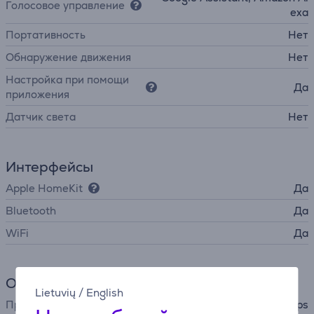
Голосовое управление
exa
Портативность
Нет
Обнаружение движения
Нет
Настройка при помощи
Да
приложения
Датчик света
Нет
Интерфейсы
Apple HomeKit
Да
Bluetooth
Да
WiFi
Да
Общий параметр
Lietuvių
/
English
Производитель
Philips