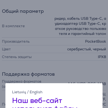
Общий параметр
ридер, кабель USB Type-C, а
удиоадаптер USB Type-C, кр
В комплекте
аткое руководство пользова
теля и гарантийный талон
Производитель
PocketBook
Цвет
серебристый, черный
Степень защиты
IPX8
Поддержка форматов
Поддержка форматов
AAC, MP3, OGG, M4B
(аудио)
Lietuvių
/
English
PDF, TXT, DOC, EPUB, DJVU,
Наш веб-сайт
HTML, FB2, CHM, MOBI, RTF,
Поддержка форматов (текст)
EPUB DRM, PDF DRM, PRC