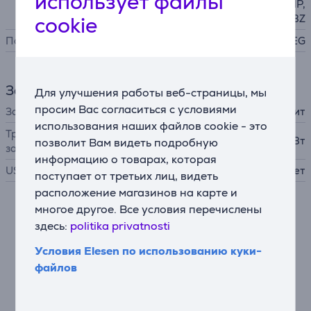
использует файлы
(MOBI), HTM, DOCX, FB2.ZIP,
cookie
ACSM, CBR, CBZ
Поддержка форматов (фото)
BMP, PNG, TIFF, JPEG
Зарядное устройство
Для улучшения работы веб-страницы, мы
просим Вас согласиться с условиями
Зарядное устройство
в комплект не входит
использования наших файлов cookie - это
Требуемая мощность
2,5 - 5 Вт
позволит Вам видеть подробную
зарядного устройства
информацию о товарах, которая
USB PD
Нет
поступает от третьих лиц, видеть
расположение магазинов на карте и
многое другое. Все условия перечислены
Описание
здесь:
politika privatnosti
Условия Elesen по использованию куки-
Экран
файлов
Новейший 7-дюймовый экран E Ink Carta™ 1200
повышает контрастность изображения на 15% и
сокращает время отклика сенсорного экрана на