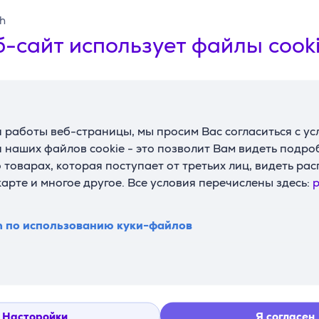
sh
сионалами
ботана с учетом потребностей киберспортсменов. Форм-фа
-сайт использует файлы cook
.
G HUB, чтобы настроить каждую клавишу с помощью техно
авления, позволяя Вам настроить ее под свои нужды.
 работы веб-страницы, мы просим Вас согласиться с у
 наших файлов cookie - это позволит Вам видеть подр
ED обеспечивает надежное и быстрое соединение, которо
товарах, которая поступает от третьих лиц, видеть ра
мизировать настройки и скорость реакции.
карте и многое другое. Все условия перечислены здесь:
p
 игрового использования, обеспечивая долговечность и к
n по использованию куки-файлов
ния мультимедиа удобно расположены, чтобы Вы могли соср
йства Logitech G при помощи настраиваемой подсветки LIG
жности настройки своего игрового опыта.
Насторойки
Я согласен