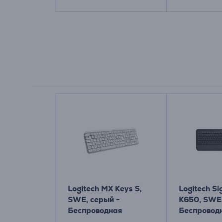
Logitech MX Keys S,
Logitech Si
SWE, серый -
K650, SWE,
Беспроводная
Беспровод
клавиатура
клавиатур