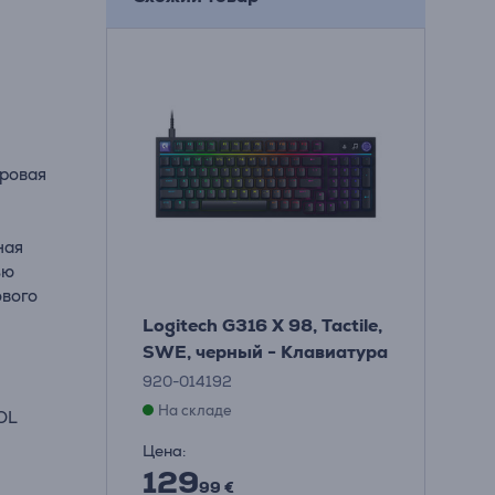
гровая
ная
ью
ового
Logitech G316 X 98, Tactile,
SWE, черный - Клавиатура
920-014192
На складе
OL
Цена:
129
99 €