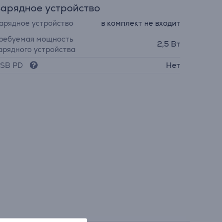
арядное устройство
арядное устройство
в комплект не входит
ребуемая мощность
2,5 Вт
арядного устройства
SB PD
Нет