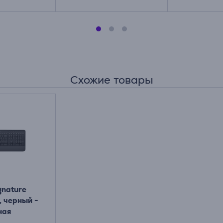
Схожие товары
gnature
 черный -
ная
а