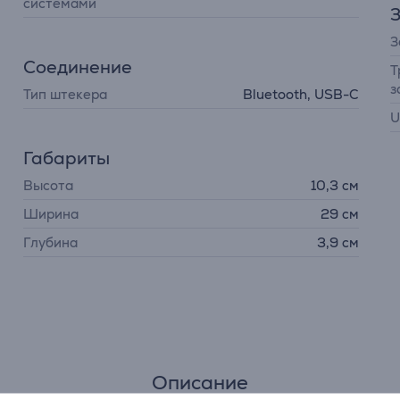
системами
З
З
Соединение
Т
з
Тип штекера
Bluetooth, USB-C
U
Габариты
Высота
10,3 см
Ширина
29 см
Глубина
3,9 см
Описание