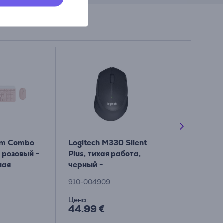
lim Combo
Logitech M330 Silent
Logitech M2
 розовый -
Plus, тихая работа,
Bluetooth, 
ная
черный -
Беспровод
а + мышь
Беспроводная
910-004909
910-007120
оптическая мышь
Цена:
Цена со ски
44.99 €
14.99 €
19.99 €