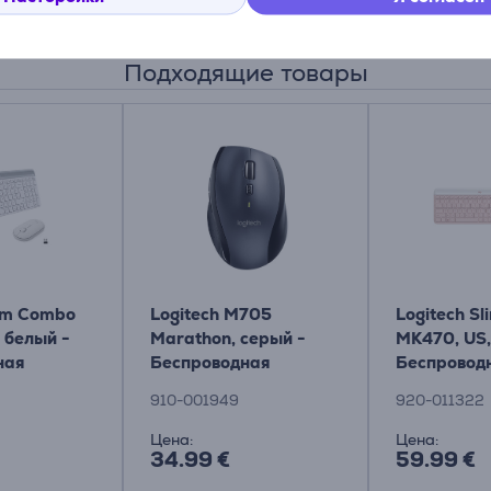
Подходящие товары
lim Combo
Logitech M705
Logitech S
 белый -
Marathon, серый -
MK470, US,
ная
Беспроводная
Беспровод
а + мышь
лазерная мышь
клавиатур
910-001949
920-011322
Цена:
Цена:
34.99 €
59.99 €