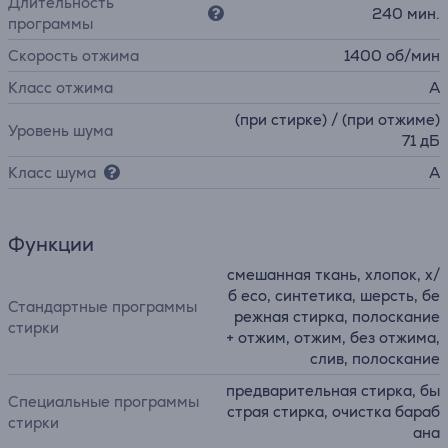
Длительность
240 мин.
программы
Скорость отжима
1400 об/мин
Класс отжима
A
(при стирке) / (при отжиме)
Уровень шума
71 дБ
Класс шума
A
Функции
смешанная ткань, хлопок, х/
б eco, синтетика, шерсть, бе
Стандартные программы
режная стирка, полоскание
стирки
+ отжим, отжим, без отжима,
слив, полоскание
предварительная стирка, бы
Специальные программы
страя стирка, очистка бараб
стирки
ана