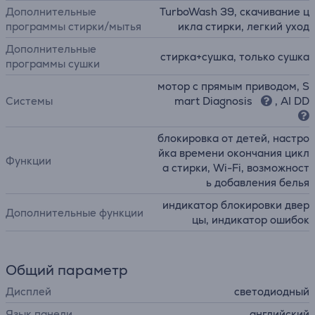
Дополнительные
TurboWash 39, скачивание ц
программы стирки/мытья
икла стирки, легкий уход
Дополнительные
стирка+сушка, только сушка
программы сушки
мотор с прямым приводом, S
Системы
mart Diagnosis
, AI DD
блокировка от детей, настро
йка времени окончания цикл
Функции
а стирки, Wi-Fi, возможност
ь добавления белья
индикатор блокировки двер
Дополнительные функции
цы, индикатор ошибок
Общий параметр
Дисплей
светодиодный
Язык панели
английский