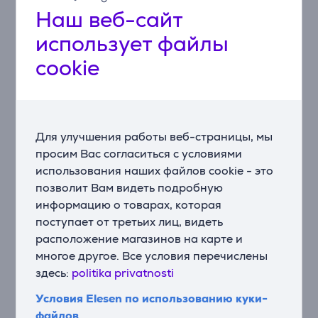
Наш веб-сайт
Steam™
использует файлы
Выпаривает аллергены из Вашей одежды
Носите свою одежду с уверенностью, зная, что LG
cookie
Steam™ уменьшает количество аллергенов.
LG ThinQ™
Умное управление, умная жизнь.
Для улучшения работы веб-страницы, мы
Голосовое управление
просим Вас согласиться с условиями
Говорите своей стиральной машине то, что нужно и
использования наших файлов cookie - это
когда нужно. Спросите: "На каком этапе стирки
позволит Вам видеть подробную
находится машина?", и AI-динамик послушает и
информацию о товарах, которая
проверит цикл, чтобы сообщить Вам об этом.
Умное
поступает от третьих лиц, видеть
подключение
расположение магазинов на карте и
Приложение LG ThinQ™ позволит Вам легко
многое другое. Все условия перечислены
подключиться к своей стиральной машине так, как
никогда раньше. Запускайте стиральную машину
здесь:
politika privatnosti
одним нажатием кнопки.
Условия Elesen по использованию куки-
файлов