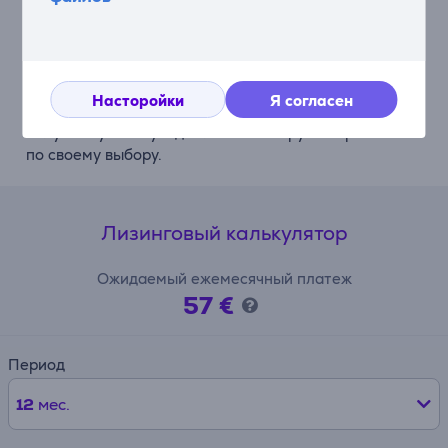
Эффективное обслуживание
Приложение LG ThinQ™ будет постоянно
отслеживать Вашу стиральную машину. Будь то
ежедневное обслуживание или что-то другое,
приложение позволит Вам легко следить за
Насторойки
Я согласен
использованием энергии. Вы также сможете
получать умные уведомления и загружать режимы
по своему выбору.
Лизинговый калькулятор
Ожидаемый ежемесячный платеж
57 €
Период
12
мес.