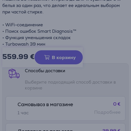
белья за один раз, что делает ее идеальным выбором
при частой стирке.
• WiFi-соединение
• Поиск ошибок Smart Diagnosis™
• Функция уменьшения складок
• Turbowash 39 мин
559.99
€
Информационный лист
В корзину
Способы доставки
Выберите подходящий способ доставки в
корзине
0 €
Самовывоз в магазине
Подробнее
1 час
29.99 €