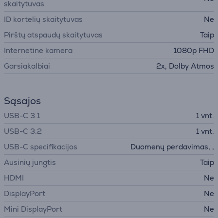
skaitytuvas
ID kortelių skaitytuvas
Ne
Pirštų atspaudų skaitytuvas
Taip
Internetinė kamera
1080p FHD
Garsiakalbiai
2x, Dolby Atmos
Sąsajos
USB-C 3.1
1 vnt.
USB-C 3.2
1 vnt.
USB-C specifikacijos
Duomenų perdavimas, ,
Ausinių jungtis
Taip
HDMI
Ne
DisplayPort
Ne
Mini DisplayPort
Ne