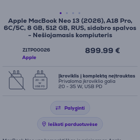
Apple MacBook Neo 13 (2026), A18 Pro,
6C/5C, 8 GB, 512 GB, RUS, sidabro spalvos
- Nešiojamasis kompiuteris
899.99 €
Z1TP00026
Apple
Įkroviklis į komplektą neįtrauktas
Privaloma įkroviklio galia
20 - 35
W
20 - 35 W, USB PD
USB PD
Palyginti
Ieškoti parduotuvėse