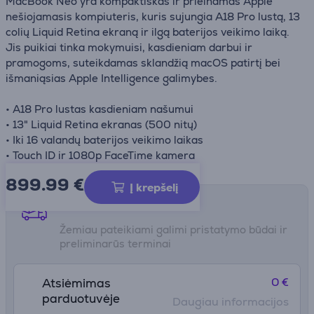
MacBook Neo yra kompaktiškas ir prieinamas Apple
nešiojamasis kompiuteris, kuris sujungia A18 Pro lustą, 13
colių Liquid Retina ekraną ir ilgą baterijos veikimo laiką.
Jis puikiai tinka mokymuisi, kasdieniam darbui ir
pramogoms, suteikdamas sklandžią macOS patirtį bei
išmaniąsias Apple Intelligence galimybes.
• A18 Pro lustas kasdieniam našumui
• 13" Liquid Retina ekranas (500 nitų)
• Iki 16 valandų baterijos veikimo laikas
• Touch ID ir 1080p FaceTime kamera
899.99
€
Į krepšelį
Pristatymo būdai
Žemiau pateikiami galimi pristatymo būdai ir
preliminarūs terminai
0 €
Atsiėmimas
parduotuvėje
Daugiau informacijos