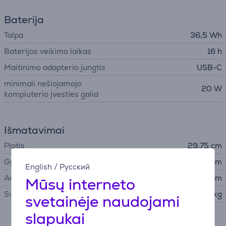
Baterija
Talpa
36,5 Wh
Baterijos veikimo laikas
16 h
Maitinimo adapterio jungtis
USB-C
minimali nešiojamojo
20 W
kompiuterio įvesties galia
Išmatavimai
Plotis
29,75 cm
Gylis
20,64 cm
English
/
Русский
Aukštis
1,27 cm
Mūsų interneto
Svoris
1,23 kg
svetainėje naudojami
slapukai