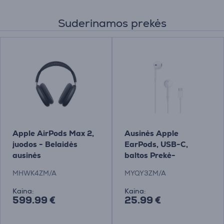
Suderinamos prekės
Apple AirPods Max 2,
Ausinės Apple
juodos - Belaidės
EarPods, USB-C,
ausinės
baltos Prekė-
MYQY3ZM/A
MHWK4ZM/A
MYQY3ZM/A
Kaina:
Kaina:
599.99 €
25.99 €