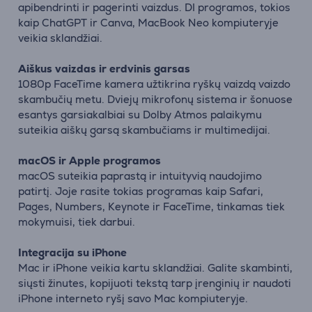
apibendrinti ir pagerinti vaizdus. DI programos, tokios
kaip ChatGPT ir Canva, MacBook Neo kompiuteryje
veikia sklandžiai.
Aiškus vaizdas ir erdvinis garsas
1080p FaceTime kamera užtikrina ryškų vaizdą vaizdo
skambučių metu. Dviejų mikrofonų sistema ir šonuose
esantys garsiakalbiai su Dolby Atmos palaikymu
suteikia aiškų garsą skambučiams ir multimedijai.
macOS ir Apple programos
macOS suteikia paprastą ir intuityvią naudojimo
patirtį. Joje rasite tokias programas kaip Safari,
Pages, Numbers, Keynote ir FaceTime, tinkamas tiek
mokymuisi, tiek darbui.
Integracija su iPhone
Mac ir iPhone veikia kartu sklandžiai. Galite skambinti,
siųsti žinutes, kopijuoti tekstą tarp įrenginių ir naudoti
iPhone interneto ryšį savo Mac kompiuteryje.