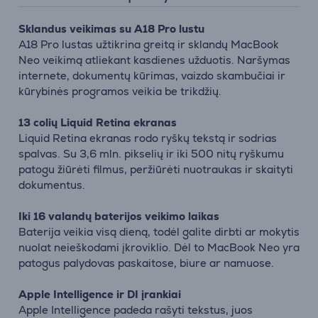
Sklandus veikimas su A18 Pro lustu
A18 Pro lustas užtikrina greitą ir sklandų MacBook
Neo veikimą atliekant kasdienes užduotis. Naršymas
internete, dokumentų kūrimas, vaizdo skambučiai ir
kūrybinės programos veikia be trikdžių.
13 colių Liquid Retina ekranas
Liquid Retina ekranas rodo ryškų tekstą ir sodrias
spalvas. Su 3,6 mln. pikselių ir iki 500 nitų ryškumu
patogu žiūrėti filmus, peržiūrėti nuotraukas ir skaityti
dokumentus.
Iki 16 valandų baterijos veikimo laikas
Baterija veikia visą dieną, todėl galite dirbti ar mokytis
nuolat neieškodami įkroviklio. Dėl to MacBook Neo yra
patogus palydovas paskaitose, biure ar namuose.
Apple Intelligence ir DI įrankiai
Apple Intelligence padeda rašyti tekstus, juos