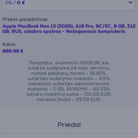
0% /
0 €
Prekės pavadinimas
Apple MacBook Neo 13 (2026), A18 Pro, 6C/5C, 8 GB, 512
GB, RUS, sidabro spalvos - Nešiojamasis kompiuteris
Kaina
899.99 €
Pavyzdžiui, skolinantis 500EUR, kai
sutartis sudaroma 24 mėn. terminui,
metinė palūkanų norma – 19,90%,
sutarties sudarymo mokestis – 4.5%,
mėnesinis sutarties administravimo
mokestis – 0.6%, BVKKMN – 43.23%,
bendra mokėtina suma – 710.09 EUR,
mėnesio įmoka – 29.59 EUR.
Priedai