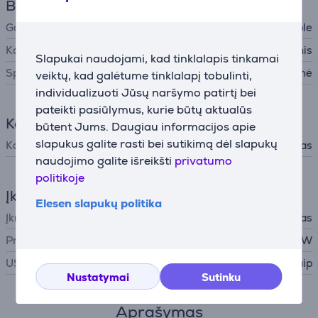
Bendri parametrai
Gamintojas
Apple
Korpuso medžiaga
Aliuminis
Slapukai naudojami, kad tinklalapis tinkamai
Spalva
Sidabrinė
veiktų, kad galėtume tinklalapį tobulinti,
individualizuoti Jūsų naršymo patirtį bei
pateikti pasiūlymus, kurie būtų aktualūs
Komplektacija
būtent Jums. Daugiau informacijos apie
slapukus galite rasti bei sutikimą dėl slapukų
Komplekte yra
įkrovimo laidas
naudojimo galite išreikšti
privatumo
politikoje
Įkroviklis
Elesen slapukų politika
Įkroviklis
į komplektą neįtrauktas
Privaloma įkroviklio galia
20 - 35 W
USB PD
Taip
Nustatymai
Sutinku
Aprašymas