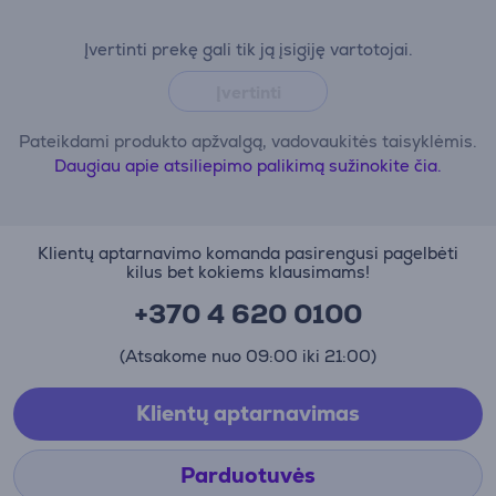
Įvertinti prekę gali tik ją įsigiję vartotojai.
Įvertinti
Pateikdami produkto apžvalgą, vadovaukitės taisyklėmis.
Daugiau apie atsiliepimo palikimą sužinokite čia.
Klientų aptarnavimo komanda pasirengusi pagelbėti
kilus bet kokiems klausimams!
+370 4 620 0100
(Atsakome nuo 09:00 iki 21:00)
Klientų aptarnavimas
Parduotuvės