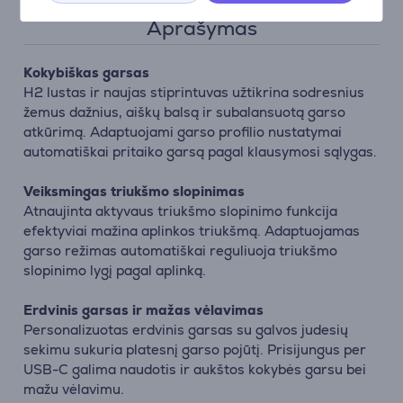
Aprašymas
Kokybiškas garsas
H2 lustas ir naujas stiprintuvas užtikrina sodresnius
žemus dažnius, aiškų balsą ir subalansuotą garso
atkūrimą. Adaptuojami garso profilio nustatymai
automatiškai pritaiko garsą pagal klausymosi sąlygas.
Veiksmingas triukšmo slopinimas
Atnaujinta aktyvaus triukšmo slopinimo funkcija
efektyviai mažina aplinkos triukšmą. Adaptuojamas
garso režimas automatiškai reguliuoja triukšmo
slopinimo lygį pagal aplinką.
Erdvinis garsas ir mažas vėlavimas
Personalizuotas erdvinis garsas su galvos judesių
sekimu sukuria platesnį garso pojūtį. Prisijungus per
USB-C galima naudotis ir aukštos kokybės garsu bei
mažu vėlavimu.