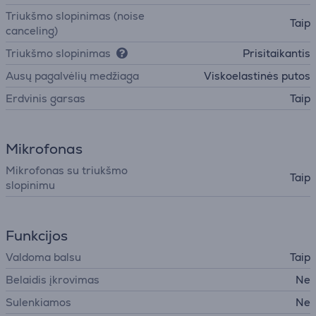
Triukšmo slopinimas (noise
Taip
canceling)
Triukšmo slopinimas
Prisitaikantis
Ausų pagalvėlių medžiaga
Viskoelastinės putos
Erdvinis garsas
Taip
Mikrofonas
Mikrofonas su triukšmo
Taip
slopinimu
Funkcijos
Valdoma balsu
Taip
Belaidis įkrovimas
Ne
Sulenkiamos
Ne