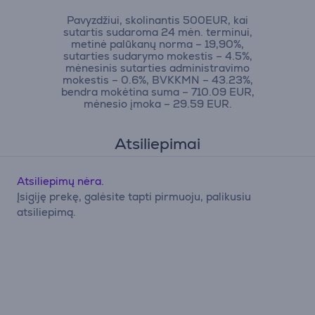
Pavyzdžiui, skolinantis 500EUR, kai
sutartis sudaroma 24 mėn. terminui,
metinė palūkanų norma – 19,90%,
sutarties sudarymo mokestis – 4.5%,
mėnesinis sutarties administravimo
mokestis – 0.6%, BVKKMN – 43.23%,
bendra mokėtina suma – 710.09 EUR,
mėnesio įmoka – 29.59 EUR.
Atsiliepimai
Atsiliepimų nėra.
Įsigiję prekę, galėsite tapti pirmuoju, palikusiu
atsiliepimą.