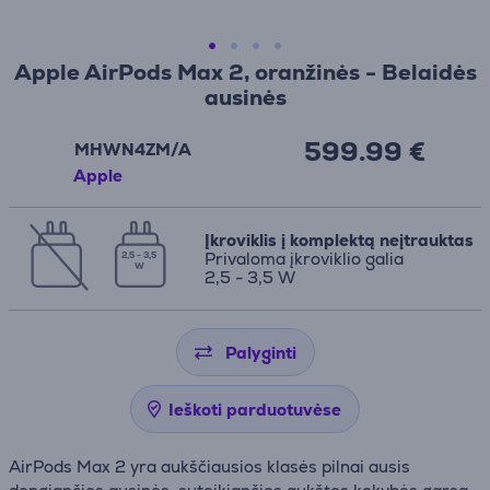
Apple AirPods Max 2, oranžinės - Belaidės
ausinės
599.99 €
MHWN4ZM/A
Apple
Įkroviklis į komplektą neįtrauktas
Privaloma įkroviklio galia
2,5 - 3,5
W
2,5 - 3,5 W
Palyginti
Ieškoti parduotuvėse
AirPods Max 2 yra aukščiausios klasės pilnai ausis