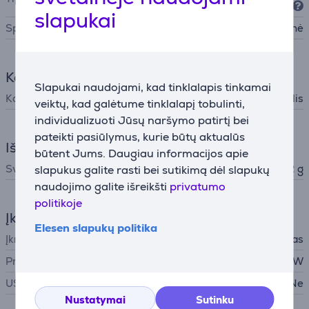
slapukai
Spalva
Oranžinė
Komplektacija
Slapukai naudojami, kad tinklalapis tinkamai
Komplekte yra
, USB-C -- USB-C kabelis
veiktų, kad galėtume tinklalapį tobulinti,
individualizuoti Jūsų naršymo patirtį bei
pateikti pasiūlymus, kurie būtų aktualūs
Išmatavimai
būtent Jums. Daugiau informacijos apie
Svoris
386,2 g
slapukus galite rasti bei sutikimą dėl slapukų
naudojimo galite išreikšti
privatumo
politikoje
Įkroviklis
Elesen slapukų politika
Įkroviklis
į komplektą neįtrauktas
Privaloma įkroviklio galia
2,5 - 3,5 W
USB PD
Ne
Nustatymai
Sutinku