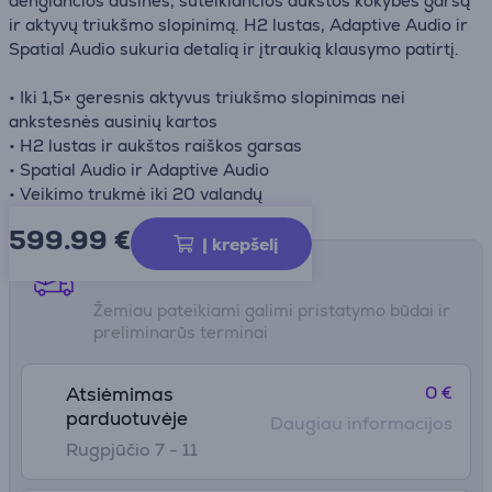
dengiančios ausinės, suteikiančios aukštos kokybės garsą
ir aktyvų triukšmo slopinimą. H2 lustas, Adaptive Audio ir
Spatial Audio sukuria detalią ir įtraukią klausymo patirtį.
• Iki 1,5× geresnis aktyvus triukšmo slopinimas nei
ankstesnės ausinių kartos
• H2 lustas ir aukštos raiškos garsas
• Spatial Audio ir Adaptive Audio
• Veikimo trukmė iki 20 valandų
599.99
€
Į krepšelį
Pristatymo būdai
Žemiau pateikiami galimi pristatymo būdai ir
preliminarūs terminai
0 €
Atsiėmimas
parduotuvėje
Daugiau informacijos
Rugpjūčio 7 - 11