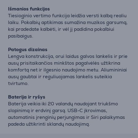
Išmanios funkcijos
Tiesioginio vertimo funkcija leidžia versti kalbą realiu
laiku. Pokalbių aptikimas sumažina muzikos garsumą,
kai pradedate kalbėti, ir vėl jį padidina pokalbiui
pasibaigus.
Patogus dizainas
Lengva konstrukcija, orui laidus galvos lankelis ir prie
ausų prisitaikančios minkštos pagalvėlės užtikrina
komfortą net ir ilgesnio naudojimo metu. Aliumininiai
ausų gaubtai ir reguliuojamas lankelis suteikia
tvirtumo.
Baterija ir ryšys
Baterija veikia iki 20 valandų naudojant triukšmo
slopinimą ir erdvinį garsą. USB-C įkrovimas,
automatinis įrenginių perjungimas ir Siri palaikymas
padeda užtikrinti sklandų naudojimą.