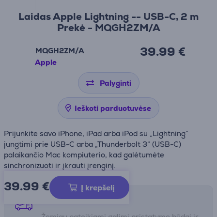
Laidas Apple Lightning -- USB-C, 2 m
Prekė - MQGH2ZM/A
39.99 €
MQGH2ZM/A
Apple
Palyginti
Ieškoti parduotuvėse
Prijunkite savo iPhone, iPad arba iPod su „Lightning“
jungtimi prie USB-C arba „Thunderbolt 3“ (USB-C)
palaikančio Mac kompiuterio, kad galėtumėte
sinchronizuoti ir įkrauti įrenginį.
39.99
€
Į krepšelį
Pristatymo būdai
Žemiau pateikiami galimi pristatymo būdai ir