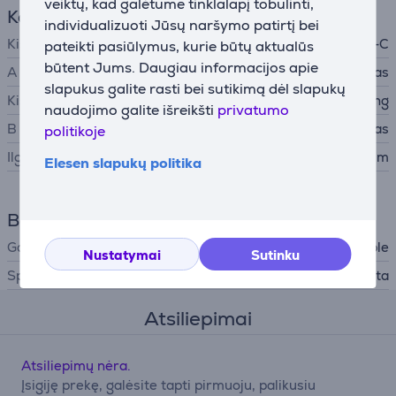
veiktų, kad galėtume tinklalapį tobulinti,
Kabelis
individualizuoti Jūsų naršymo patirtį bei
Kištukas A
USB-C
pateikti pasiūlymus, kurie būtų aktualūs
būtent Jums. Daugiau informacijos apie
A tipo jungtis
Kištukas
slapukus galite rasti bei sutikimą dėl slapukų
Kištukas B
Lightning
naudojimo galite išreikšti
privatumo
B tipo jungtis
Kištukas
politikoje
Ilgis
2 m
Elesen slapukų politika
Bendri parametrai
Gamintojas
Apple
Nustatymai
Sutinku
Spalva
Balta
Atsiliepimai
Atsiliepimų nėra.
Įsigiję prekę, galėsite tapti pirmuoju, palikusiu