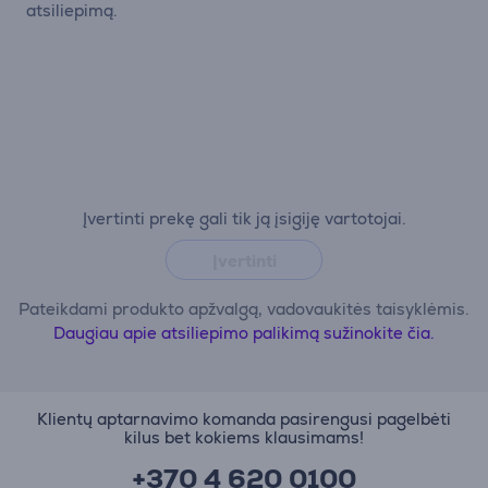
atsiliepimą.
Įvertinti prekę gali tik ją įsigiję vartotojai.
Įvertinti
Pateikdami produkto apžvalgą, vadovaukitės taisyklėmis.
Daugiau apie atsiliepimo palikimą sužinokite čia.
Klientų aptarnavimo komanda pasirengusi pagelbėti
kilus bet kokiems klausimams!
+370 4 620 0100