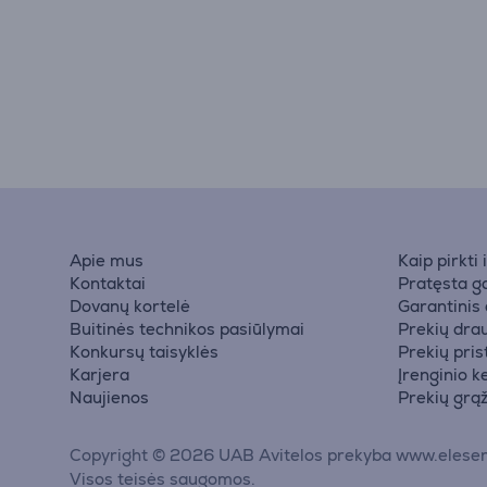
Apie mus
Kaip pirkti
Kontaktai
Pratęsta ga
Dovanų kortelė
Garantinis
Buitinės technikos pasiūlymai
Prekių dra
Konkursų taisyklės
Prekių pri
Karjera
Įrenginio k
Naujienos
Prekių grą
Copyright © 2026 UAB Avitelos prekyba www.elesen
Visos teisės saugomos.