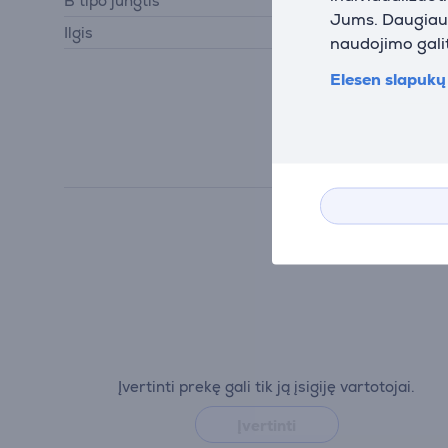
B tipo jungtis
Kištukas
Jums. Daugiau i
Ilgis
2 m
naudojimo galit
Elesen slapukų 
Įvertinti prekę gali tik ją įsigiję vartotojai.
Įvertinti