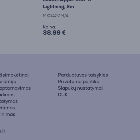
Lightning, 2m
MKQ42ZM/A
Kaina:
38.99 €
 išsimokėtinai
Parduotuvės taisyklės
rantija
Privatumo politika
 aptarnavimas
Slapukų nustatymai
udimas
DUK
statymas
eitimas
žinimas
.lt