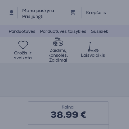
Mano paskyra
Krepšelis
Prisijungti
Parduotuvės
Parduotuvės taisyklės
Susisiek
Žaidimų
Grožis ir
konsolės,
Laisvalaikis
sveikata
Žaidimai
Kaina:
38.99
€