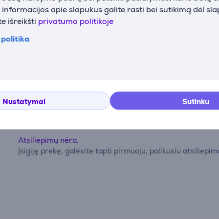
nformacijos apie slapukus galite rasti bei sutikimą dėl sl
e išreikšti
privatumo politikoje
politika
Atsiliepimai
Nustatymai
Sutinku
Atsiliepimų nėra.
Įsigiję prekę, galėsite tapti pirmuoju, palikusiu atsiliepim