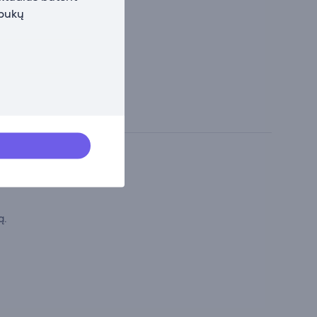
apukų
ą.