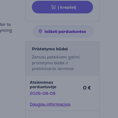
Į krepšelį
tor to
yncing
Ieškoti parduotuvėse
Pristatymo būdai
Žemiau pateikiami galimi
pristatymo būdai ir
preliminarūs terminai
Atsiėmimas
parduotuvėje
0 €
2026-08-08
Daugiau informacijos