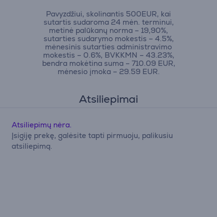
Pavyzdžiui, skolinantis 500EUR, kai
sutartis sudaroma 24 mėn. terminui,
metinė palūkanų norma – 19,90%,
sutarties sudarymo mokestis – 4.5%,
mėnesinis sutarties administravimo
mokestis – 0.6%, BVKKMN – 43.23%,
bendra mokėtina suma – 710.09 EUR,
mėnesio įmoka – 29.59 EUR.
Atsiliepimai
Atsiliepimų nėra.
Įsigiję prekę, galėsite tapti pirmuoju, palikusiu
atsiliepimą.