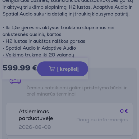
dengiančios ausinės, suteikiančios aukštos kokybės garsą
ir aktyvų triukšmo slopinimą. H2 lustas, Adaptive Audio ir
Spatial Audio sukuria detalią ir įtraukią klausymo patirtį.
• Iki 1,5× geresnis aktyvus triukšmo slopinimas nei
ankstesnės ausinių kartos
• H2 lustas ir aukštos raiškos garsas
• Spatial Audio ir Adaptive Audio
• Veikimo trukmė iki 20 valandų
599.99
€
Į krepšelį
Pristatymo būdai
Žemiau pateikiami galimi pristatymo būdai ir
preliminarūs terminai
0 €
Atsiėmimas
parduotuvėje
Daugiau informacijos
2026-08-08