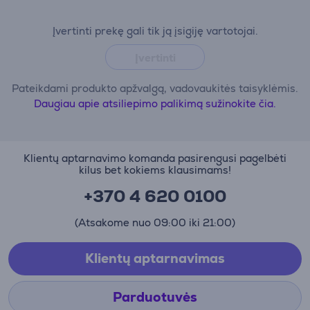
Įvertinti prekę gali tik ją įsigiję vartotojai.
Įvertinti
Pateikdami produkto apžvalgą, vadovaukitės taisyklėmis.
Daugiau apie atsiliepimo palikimą sužinokite čia.
Klientų aptarnavimo komanda pasirengusi pagelbėti
kilus bet kokiems klausimams!
+370 4 620 0100
(Atsakome nuo 09:00 iki 21:00)
Klientų aptarnavimas
Parduotuvės