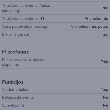
Triukšmo slopinimas (noise
Taip
canceling)
Triukšmo slopinimas
Prisitaikantis
Ausų pagalvėlių medžiaga
Viskoelastinės putos
Erdvinis garsas
Taip
Mikrofonas
Mikrofonas su triukšmo
Taip
slopinimu
Funkcijos
Valdoma balsu
Taip
Belaidis įkrovimas
Ne
Sulenkiamos
Ne