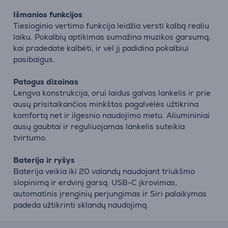
Išmanios funkcijos
Tiesioginio vertimo funkcija leidžia versti kalbą realiu
laiku. Pokalbių aptikimas sumažina muzikos garsumą,
kai pradedate kalbėti, ir vėl jį padidina pokalbiui
pasibaigus.
Patogus dizainas
Lengva konstrukcija, orui laidus galvos lankelis ir prie
ausų prisitaikančios minkštos pagalvėlės užtikrina
komfortą net ir ilgesnio naudojimo metu. Aliumininiai
ausų gaubtai ir reguliuojamas lankelis suteikia
tvirtumo.
Baterija ir ryšys
Baterija veikia iki 20 valandų naudojant triukšmo
slopinimą ir erdvinį garsą. USB-C įkrovimas,
automatinis įrenginių perjungimas ir Siri palaikymas
padeda užtikrinti sklandų naudojimą.