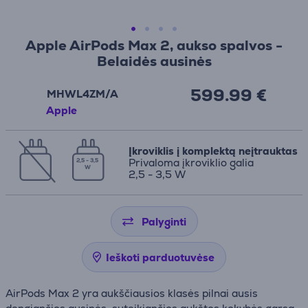
Apple AirPods Max 2, aukso spalvos -
Belaidės ausinės
599.99 €
MHWL4ZM/A
Apple
Įkroviklis į komplektą neįtrauktas
Privaloma įkroviklio galia
2,5 - 3,5
W
2,5 - 3,5 W
Palyginti
Ieškoti parduotuvėse
AirPods Max 2 yra aukščiausios klasės pilnai ausis