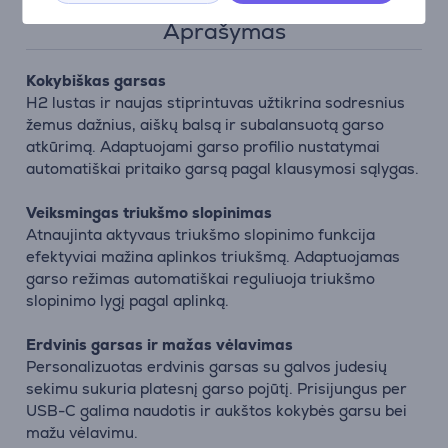
Aprašymas
Kokybiškas garsas
H2 lustas ir naujas stiprintuvas užtikrina sodresnius
žemus dažnius, aiškų balsą ir subalansuotą garso
atkūrimą. Adaptuojami garso profilio nustatymai
automatiškai pritaiko garsą pagal klausymosi sąlygas.
Veiksmingas triukšmo slopinimas
Atnaujinta aktyvaus triukšmo slopinimo funkcija
efektyviai mažina aplinkos triukšmą. Adaptuojamas
garso režimas automatiškai reguliuoja triukšmo
slopinimo lygį pagal aplinką.
Erdvinis garsas ir mažas vėlavimas
Personalizuotas erdvinis garsas su galvos judesių
sekimu sukuria platesnį garso pojūtį. Prisijungus per
USB-C galima naudotis ir aukštos kokybės garsu bei
mažu vėlavimu.