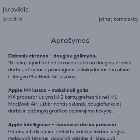
Įkroviklis
Įkroviklis
įeina į komplektą
Aprašymas
Didesnis ekranas – daugiau galimybių
15 colių Liquid Retina ekranas suteikia daugiau erdvės
darbui, kūrybai ir pramogoms, išlaikydamas itin ploną
ir lengvą MacBook Air dizainą.
Apple M4 lustas – maksimali galia
M4 procesorius yra iki 2 kartų greitesnis nei M1
MacBook Air, užtikrinantis sklandų daugiafunkcinį
darbą ir pažangią grafikos apdorojimo kokybę.
Apple Intelligence – išmanesni darbo procesai
Patobulinti dirbtinio intelekto įrankiai leidžia lengvai
redaguoti tekstus, apdoroti vaizdus ir išnaudoti