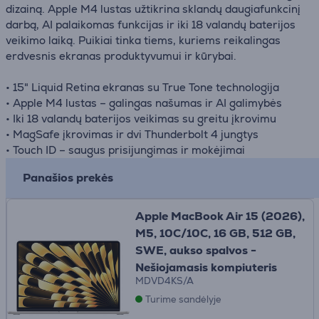
dizainą. Apple M4 lustas užtikrina sklandų daugiafunkcinį
darbą, AI palaikomas funkcijas ir iki 18 valandų baterijos
veikimo laiką. Puikiai tinka tiems, kuriems reikalingas
erdvesnis ekranas produktyvumui ir kūrybai.
• 15" Liquid Retina ekranas su True Tone technologija
• Apple M4 lustas – galingas našumas ir AI galimybės
• Iki 18 valandų baterijos veikimas su greitu įkrovimu
• MagSafe įkrovimas ir dvi Thunderbolt 4 jungtys
• Touch ID – saugus prisijungimas ir mokėjimai
Panašios prekės
Apple MacBook Air 15 (2026),
M5, 10C/10C, 16 GB, 512 GB,
SWE, aukso spalvos -
Nešiojamasis kompiuteris
MDVD4KS/A
Turime sandėlyje