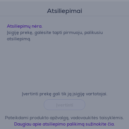
Atsiliepimai
Atsiliepimų nėra.
Įsigiję prekę, galėsite tapti pirmuoju, palikusiu
atsiliepimą.
Įvertinti prekę gali tik ją įsigiję vartotojai.
Įvertinti
Pateikdami produkto apžvalgą, vadovaukitės taisyklėmis.
Daugiau apie atsiliepimo palikimą sužinokite čia.