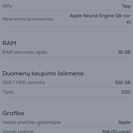
NPU
Taip
Apple Neural Engine (16-cor
Neuroninis procesorius
e)
RAM
RAM atminties dydis
16 GB
Duomenų kaupimo laikmena
SSD / HDD atmintis
512 GB
Tipas
SSD
Grafika
Vaizdo plokštės gamintojas
Apple
Vaizdo plokštė
M4 (10-core)