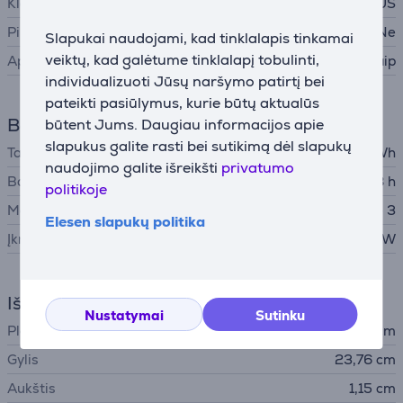
Klaviatūros išdėstymas
RUS
Pilno dydžio klaviatūra
Ne
Slapukai naudojami, kad tinklalapis tinkamai
veiktų, kad galėtume tinklalapį tobulinti,
Apšvietimas
Taip
individualizuoti Jūsų naršymo patirtį bei
pateikti pasiūlymus, kurie būtų aktualūs
Baterija
būtent Jums. Daugiau informacijos apie
slapukus galite rasti bei sutikimą dėl slapukų
Talpa
66,5 Wh
naudojimo galite išreikšti
privatumo
Baterijos veikimo laikas
18 h
politikoje
Maitinimo adapterio jungtis
Apple MagSafe 3
Elesen slapukų politika
Įkroviklio išėjimo įtampa
35 W
Išmatavimai
Nustatymai
Sutinku
Plotis
34,04 cm
Gylis
23,76 cm
Aukštis
1,15 cm