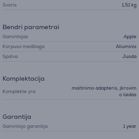
Svoris
1,51 kg
Bendri parametrai
Gamintojas
Apple
Korpuso medžiaga
Aliuminis
Spalva
Juoda
Komplektacija
maitinimo adapteris, įkrovim
Komplekte yra
o laidas
Garantija
Gamintojo garantija
1 year