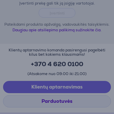
Įvertinti prekę gali tik ją įsigiję vartotojai.
Įvertinti
Pateikdami produkto apžvalgą, vadovaukitės taisyklėmis.
Daugiau apie atsiliepimo palikimą sužinokite čia.
Klientų aptarnavimo komanda pasirengusi pagelbėti
kilus bet kokiems klausimams!
+370 4 620 0100
(Atsakome nuo 09:00 iki 21:00)
Klientų aptarnavimas
Parduotuvės