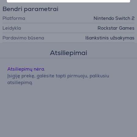
Bendri parametrai
Platforma
Nintendo Switch 2
Leidykla
Rockstar Games
Pardavimo būsena
Išankstinis užsakymas
Atsiliepimai
Atsiliepimų nėra.
Įsigiję prekę, galėsite tapti pirmuoju, palikusiu
atsiliepimą.