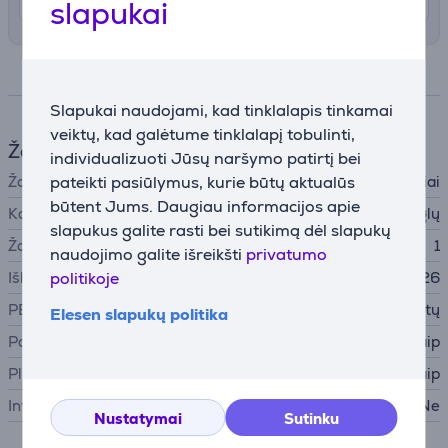
slapukai
Specifikacija
Slapukai naudojami, kad tinklalapis tinkamai
veiktų, kad galėtume tinklalapį tobulinti,
Žaidimo charakteristikos
individualizuoti Jūsų naršymo patirtį bei
pateikti pasiūlymus, kurie būtų aktualūs
Žaidimo tipas
Nuotykiai
būtent Jums. Daugiau informacijos apie
Kalba
Anglų
slapukus galite rasti bei sutikimą dėl slapukų
Žaidėjų kiekis
1
naudojimo galite išreikšti
privatumo
politikoje
Išleidimo data
20.05.2026
PEGI amžiaus įvertinimas
Tinka virš 18 metų
Elesen slapukų politika
Pagrindinis žaidimas
Taip
Plėtinių paketas
Taip
Internetinis žaidimas
Ne
Nustatymai
Sutinku