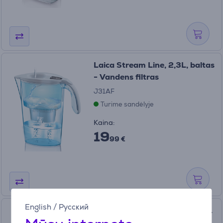
Laica Stream Line, 2,3L, baltas
- Vandens filtras
J31AF
Turime sandėlyje
Kaina:
19
99 €
English
/
Русский
Laica Magnesium Active, 1 vnt.
- Vandens filtravimo kasetė