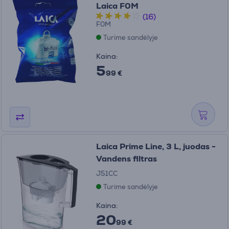
Laica F0M
(16)
F0M
Turime sandėlyje
Kaina:
5
99 €
Laica Prime Line, 3 L, juodas -
Vandens filtras
J51CC
Turime sandėlyje
Kaina:
20
99 €