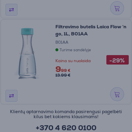
Filtravimo butelis Laica Flow ‘n
go, 1L, B01AA
B01AA
Turime sandėlyje
-29%
Kaina su nuolaida
9
99 €
13.99 €
Klientų aptarnavimo komanda pasirengusi pagelbėti
kilus bet kokiems klausimams!
+370 4 620 0100