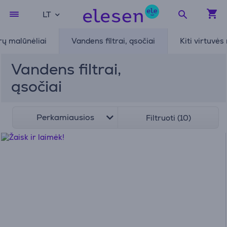
LT
rų malūnėliai
Vandens filtrai, ąsočiai
Kiti virtuvė
Vandens filtrai,
ąsočiai
Perkamiausios
Filtruoti (10)