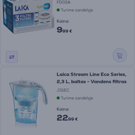
FD03A
Turime sandėlyje
Kaina:
9
99 €
Laica Stream Line Eco Series,
2,3 L, baltas - Vandens filtras
J31EC
Turime sandėlyje
Kaina:
22
99 €