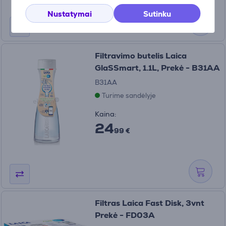
Nustatymai
Sutinku
Filtravimo butelis Laica
GlaSSmart, 1.1L, Prekė - B31AA
B31AA
Turime sandėlyje
Kaina:
24
99 €
Filtras Laica Fast Disk, 3vnt
Prekė - FD03A