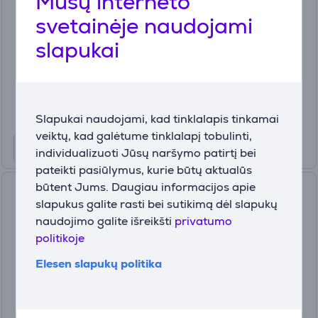
Mūsų interneto
svetainėje naudojami
G0M
Turime sandėlyje
slapukai
Kaina:
6
49 €
Slapukai naudojami, kad tinklalapis tinkamai
veiktų, kad galėtume tinklalapį tobulinti,
individualizuoti Jūsų naršymo patirtį bei
pateikti pasiūlymus, kurie būtų aktualūs
būtent Jums. Daugiau informacijos apie
Vandens filtras Laica Firenze,
slapukus galite rasti bei sutikimą dėl slapukų
3,7 L, white
naudojimo galite išreikšti
privatumo
J81-CA
politikoje
Turime sandėlyje
Elesen slapukų politika
Kaina:
21
99 €