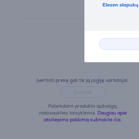
Elesen slapukų 
Įvertinti prekę gali tik ją įsigiję vartotojai.
Įvertinti
Pateikdami produkto apžvalgą,
vadovaukitės taisyklėmis.
Daugiau apie
atsiliepimo palikimą sužinokite čia.