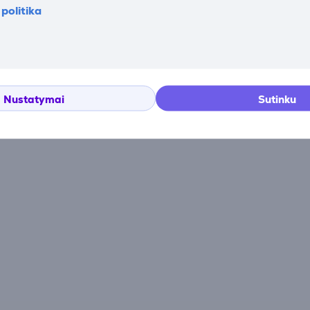
politika
Atsiliepimai
Nustatymai
Sutinku
Atsiliepimų nėra.
Įsigiję prekę, galėsite tapti pirmuoju, palikusiu atsiliepim