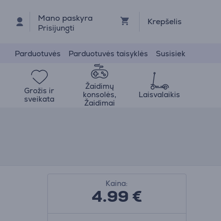
Mano paskyra
Krepšelis
Prisijungti
Parduotuvės
Parduotuvės taisyklės
Susisiek
Žaidimų
Grožis ir
konsolės,
Laisvalaikis
sveikata
Žaidimai
Kaina:
4.99
€