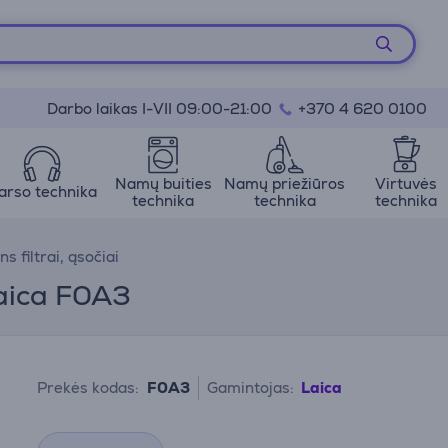
Darbo laikas I-VII 09:00-21:00
+370 4 620 0100
Namų buities
Namų priežiūros
Virtuvės
arso technika
technika
technika
technika
s filtrai, ąsočiai
Laica F0A3
Prekės kodas:
F0A3
Gamintojas:
Laica