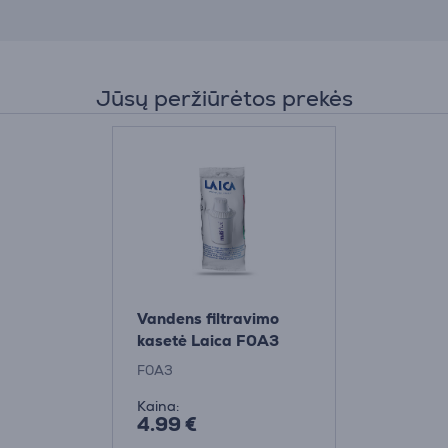
Jūsų peržiūrėtos prekės
Vandens filtravimo
kasetė Laica F0A3
F0A3
Kaina:
4.99 €