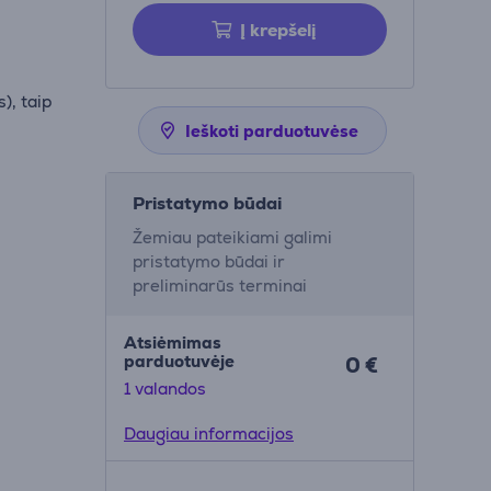
Į krepšelį
s), taip
Ieškoti parduotuvėse
Pristatymo būdai
Žemiau pateikiami galimi
pristatymo būdai ir
preliminarūs terminai
Atsiėmimas
parduotuvėje
0 €
1 valandos
Daugiau informacijos