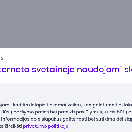
ий
terneto svetainėje naudojami s
Specifikacija
ami, kad tinklalapis tinkamai veiktų, kad galėtume tinklalap
i Jūsų naršymo patirtį bei pateikti pasiūlymus, kurie būtų 
nformacijos apie slapukus galite rasti bei sutikimą dėl sl
e išreikšti
privatumo politikoje