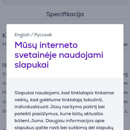
Specifikacija
Kita virtuvės technika
English
/
Русский
Mūsų interneto
Maisto ruošimo prietaisai
Kiti, Vandens filtras
svetainėje naudojami
slapukai
Išmatavimai
Svoris
0,28 kg
Aukštis
27,6 cm
Plotis
Slapukai naudojami, kad tinklalapis tinkamai
10 cm
veiktų, kad galėtume tinklalapį tobulinti,
Gylis
10 cm
individualizuoti Jūsų naršymo patirtį bei
Bendra talpa
1 L
pateikti pasiūlymus, kurie būtų aktualūs
būtent Jums. Daugiau informacijos apie
slapukus galite rasti bei sutikimą dėl slapukų