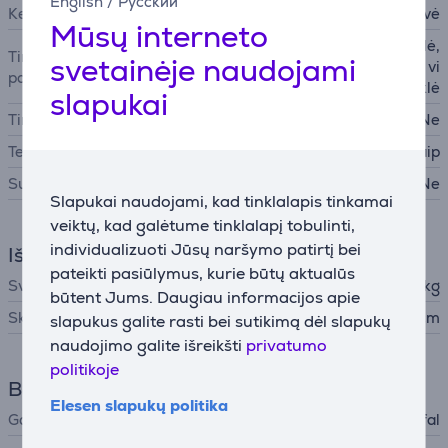
English
/
Русский
Keptuvės tipas
Keptuvė
Mūsų interneto
Dujinė viryklė, Ketaus viryklė,
Tinkami valgio gaminimo
svetainėje naudojami
Keraminė viryklė, Indukcinė vi
paviršiai
ryklė
slapukai
Tinka plauti indaplovėje
Ne
Temperatūros indikatorius
Taip
Su dangčiu
Ne
Slapukai naudojami, kad tinklalapis tinkamai
veiktų, kad galėtume tinklalapį tobulinti,
individualizuoti Jūsų naršymo patirtį bei
Išmatavimai
pateikti pasiūlymus, kurie būtų aktualūs
Svoris
1,023 kg
būtent Jums. Daugiau informacijos apie
Skersmuo
28 cm
slapukus galite rasti bei sutikimą dėl slapukų
naudojimo galite išreikšti
privatumo
politikoje
Bendri parametrai
Elesen slapukų politika
Gamintojas
Tefal