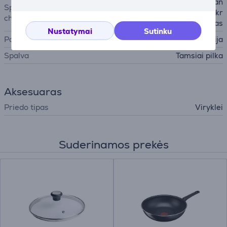
neprideganti keramikinė dan
Specialiosios
ga, lengvai valoma, pylimo kr
charakteristikos
aštas
Nustatymai
Sutinku
Pagaminta
Prancūzija
Spalva
Tamsiai pilka
Aksesuaras
Priedo tipas
Viryklei
Suderinamos prekės