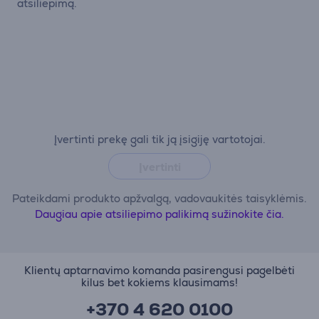
atsiliepimą.
Įvertinti prekę gali tik ją įsigiję vartotojai.
Įvertinti
Pateikdami produkto apžvalgą, vadovaukitės taisyklėmis.
Daugiau apie atsiliepimo palikimą sužinokite čia.
Klientų aptarnavimo komanda pasirengusi pagelbėti
kilus bet kokiems klausimams!
+370 4 620 0100