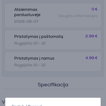
0 €
Atsiėmimas
parduotuvėje
Daugiau informacijos
2026-08-07
2.99 €
Pristatymas į paštomatą
Rugpjūčio 10 - 12
4.99 €
Pristatymas į namus
Rugpjūčio 10 - 12
Specifikacija
Virtuvės reikmenys