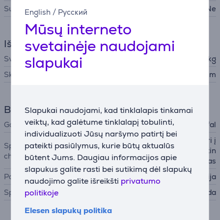
Su dangčiu
Ne
English
/
Русский
Mūsų interneto
svetainėje naudojami
Išmatavimai
slapukai
Svoris
1,204 kg
Skersmuo
28 cm
Bendri parametrai
Slapukai naudojami, kad tinklalapis tinkamai
veiktų, kad galėtume tinklalapį tobulinti,
Gamintojas
Tefal
individualizuoti Jūsų naršymo patirtį bei
neprideganti danga, atspari į
pateikti pasiūlymus, kurie būtų aktualūs
Specialiosios
brėžimams, itin tolygus kaitin
charakteristikos
būtent Jums. Daugiau informacijos apie
imas
slapukus galite rasti bei sutikimą dėl slapukų
Pagaminta
Prancūzija
naudojimo galite išreikšti
privatumo
Spalva
politikoje
Juoda
Elesen slapukų politika