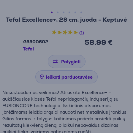
Tefal Excellence+, 28 cm, juoda - Keptuvė
(1)
58.99 €
G3300602
Tefal
Palyginti
Ieškoti parduotuvėse
Nesustabdomas veikimas! Atraskite Excellence+ –
aukščiausios klasės Tefal nepridegančių indų seriją su
FUSIONCORE technologija. Išskirtinis atsparumas
įbrėžimams leidžia drąsiai naudoti net metalinius įrankius.
Gilios formos ir tolygus kaitinimas padeda pasiekti puikių
rezultatų kiekvieną dieną, o laikui nepavaldus dizainas
puikiai tinka įvairiems patiekalams ruošti.