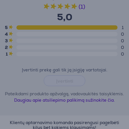
(1)
5,0
5
1
4
0
3
0
2
0
1
0
Įvertinti prekę gali tik ją įsigiję vartotojai.
Įvertinti
Pateikdami produkto apžvalgą, vadovaukitės taisyklėmis.
Daugiau apie atsiliepimo palikimą sužinokite čia.
Klientų aptarnavimo komanda pasirengusi pagelbėti
kilus bet kokiems klausimams!