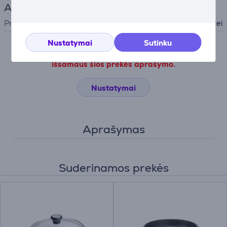
Aksesuaras
Priedo tipas
Orkaitei, Viryklei
Nustatymai
Sutinku
Nesutikus su slapukų naudojimu negalime atvaizduoti
išsamaus šios prekės aprašymo.
Nustatymai
Aprašymas
Suderinamos prekės