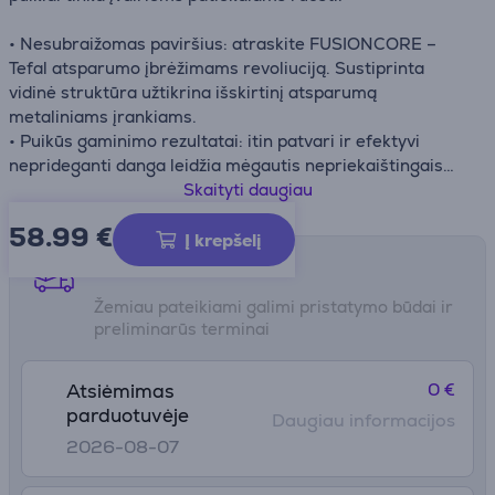
• Nesubraižomas paviršius: atraskite FUSIONCORE –
Tefal atsparumo įbrėžimams revoliuciją. Sustiprinta
vidinė struktūra užtikrina išskirtinį atsparumą
metaliniams įrankiams.
• Puikūs gaminimo rezultatai: itin patvari ir efektyvi
neprideganti danga leidžia mėgautis nepriekaištingais
rezultatais kiekvieną kartą.
Skaityti daugiau
• Gili keptuvė: tvirta ir universali gili forma puikiai tinka
58.99
€
gausiems bei įvairiems patiekalams ruošti ir dalintis su
Į krepšelį
artimaisiais.
Pristatymo būdai
• Tolygus kaitinimas: aukšto efektyvumo indukcinis
Žemiau pateikiami galimi pristatymo būdai ir
dugnas užtikrina greitą ir tolygų įkaitimą ant visų tipų
preliminarūs terminai
kaitlenčių – dujinių, indukcinių ir kitų.
• Tobulas apskrudinimas: Thermo-Signal indikatorius
parausta, kai keptuvė pasiekia tinkamą temperatūrą
0 €
Atsiėmimas
gaminimui, todėl lengvai išgausite tobulai apskrudusius
parduotuvėje
Daugiau informacijos
patiekalus.
2026-08-07
• Tinka naudoti orkaitėje: keptuvė atspari karščiui iki 250
°C, todėl galėsite kepti, skrudinti ir patogiai patiekti