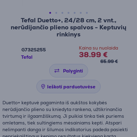
Tefal Duetto+, 24/28 cm, 2 vnt.,
nerūdijančio plieno spalvos - Keptuvių
rinkinys
Kaina su nuolaida
G732S255
38.99 €
Tefal
65.99 €
Palyginti
Ieškoti parduotuvėse
Duetto+ keptuvė pagaminta iš aukštos kokybės
nerūdijančio plieno su kniedyta rankena, užtikrinančia
tvirtumą ir ilgaamžiškumą. Ji puikiai tinka tiek puriems
omletams, tiek sultingiems mėsainiams kepti. Atspari
nelimpanti danga ir šilumos indikatorius padeda pasiekti
nepriekaištingus kepimo rezultatus kiekvieną kartą.