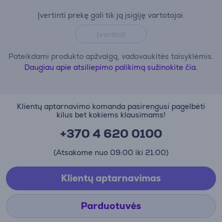
Įvertinti prekę gali tik ją įsigiję vartotojai.
Įvertinti
Pateikdami produkto apžvalgą, vadovaukitės taisyklėmis.
Daugiau apie atsiliepimo palikimą sužinokite čia.
Klientų aptarnavimo komanda pasirengusi pagelbėti
kilus bet kokiems klausimams!
+370 4 620 0100
(Atsakome nuo 09:00 iki 21:00)
Klientų aptarnavimas
Parduotuvės