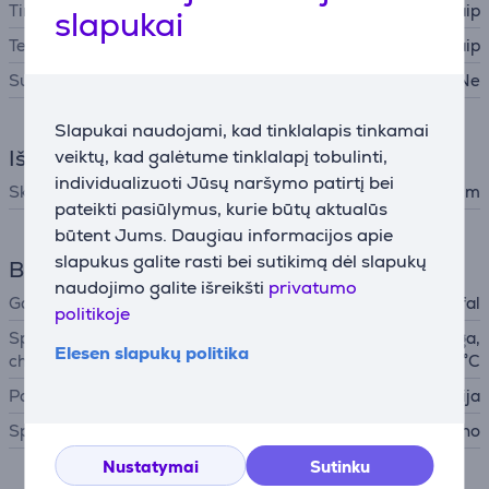
Tinka plauti indaplovėje
Taip
slapukai
Temperatūros indikatorius
Taip
Su dangčiu
Ne
Slapukai naudojami, kad tinklalapis tinkamai
Išmatavimai
veiktų, kad galėtume tinklalapį tobulinti,
individualizuoti Jūsų naršymo patirtį bei
Skersmuo
28 cm
pateikti pasiūlymus, kurie būtų aktualūs
būtent Jums. Daugiau informacijos apie
slapukus galite rasti bei sutikimą dėl slapukų
Bendri parametrai
naudojimo galite išreikšti
privatumo
Gamintojas
Tefal
politikoje
Specialiosios
dviguba titano nelipni danga,
Elesen slapukų politika
charakteristikos
tinka orkaitei iki 250 °C
Pagaminta
Kinija
Spalva
Juoda, Nerūdijančio plieno
Nustatymai
Sutinku