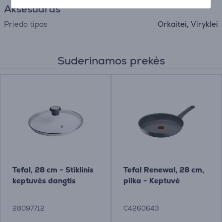
Aksesuaras
Priedo tipas
Orkaitei, Viryklei
Suderinamos prekės
Tefal, 28 cm - Stiklinis
Tefal Renewal, 28 cm,
keptuvės dangtis
pilka - Keptuvė
28097712
C4260643