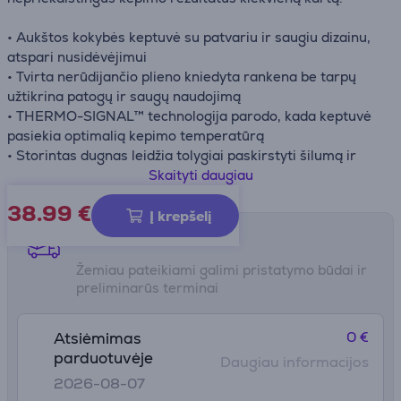
• Aukštos kokybės keptuvė su patvariu ir saugiu dizainu,
atspari nusidėvėjimui
• Tvirta nerūdijančio plieno kniedyta rankena be tarpų
užtikrina patogų ir saugų naudojimą
• THERMO-SIGNAL™ technologija parodo, kada keptuvė
pasiekia optimalią kepimo temperatūrą
• Storintas dugnas leidžia tolygiai paskirstyti šilumą ir
išlaikyti puikų skonį
Skaityti daugiau
• Suderinama su visų tipų kaitlentėmis
38.99
€
Į krepšelį
Pristatymo būdai
Žemiau pateikiami galimi pristatymo būdai ir
preliminarūs terminai
0 €
Atsiėmimas
parduotuvėje
Daugiau informacijos
2026-08-07