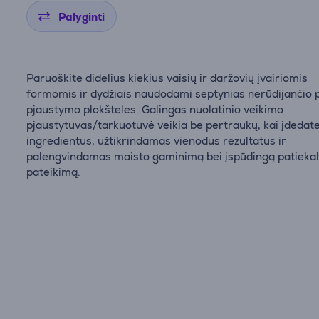
Palyginti
Paruoškite didelius kiekius vaisių ir daržovių įvairiomis
formomis ir dydžiais naudodami septynias nerūdijančio 
pjaustymo plokšteles. Galingas nuolatinio veikimo
pjaustytuvas/tarkuotuvė veikia be pertraukų, kai įdedat
ingredientus, užtikrindamas vienodus rezultatus ir
palengvindamas maisto gaminimą bei įspūdingą patieka
pateikimą.