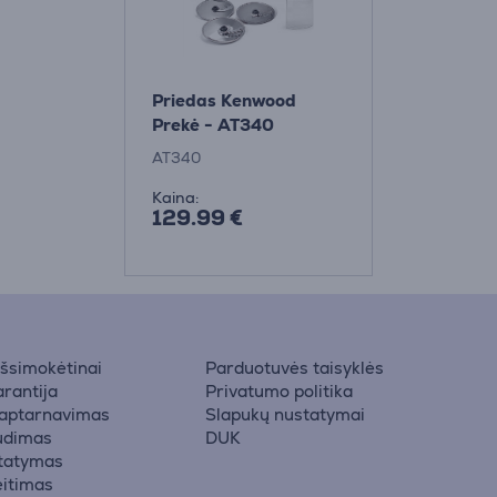
Priedas Kenwood
Prekė - AT340
AT340
Kaina:
129.99 €
 išsimokėtinai
Parduotuvės taisyklės
rantija
Privatumo politika
 aptarnavimas
Slapukų nustatymai
udimas
DUK
statymas
eitimas