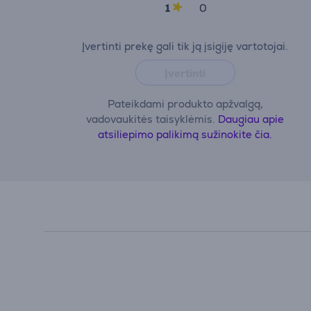
1
0
Įvertinti prekę gali tik ją įsigiję vartotojai.
Įvertinti
Pateikdami produkto apžvalgą,
vadovaukitės taisyklėmis.
Daugiau apie
atsiliepimo palikimą sužinokite čia.