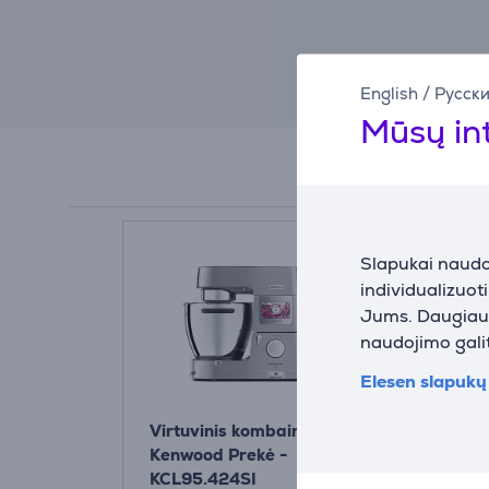
English
/
Русск
Mūsų in
Slapukai naudoj
individualizuot
Jums. Daugiau i
naudojimo galit
Elesen slapukų 
Virtuvinis kombainas
Kenwood Prekė -
KCL95.424SI