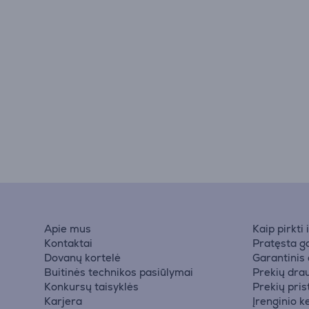
Apie mus
Kaip pirkti
Kontaktai
Pratęsta ga
Dovanų kortelė
Garantinis
Buitinės technikos pasiūlymai
Prekių dra
Konkursų taisyklės
Prekių pri
Karjera
Įrenginio k