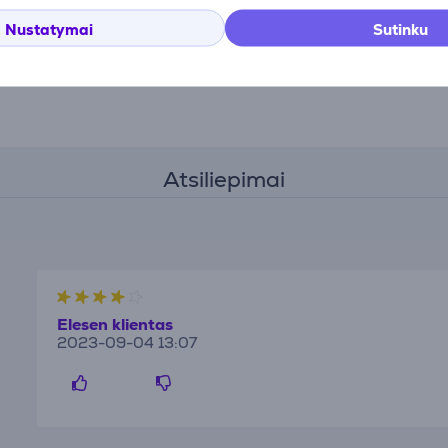
Nustatymai
Sutinku
Atsiliepimai
Elesen klientas
2023-09-04 13:07