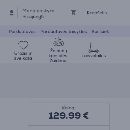
Mano paskyra
Krepšelis
Prisijungti
Parduotuvės
Parduotuvės taisyklės
Susisiek
Žaidimų
Grožis ir
konsolės,
Laisvalaikis
sveikata
Žaidimai
Kaina:
129.99
€