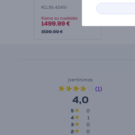
KCL95.424SI
Kaina su nuolaida
1499.99 €
1599.99 €
Įvertinimas
(1)
4,0
5
0
4
1
3
0
2
0