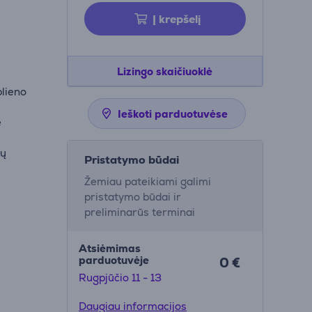
Į krepšelį
Lizingo skaičiuoklė
plieno
Ieškoti parduotuvėse
e
lų
Pristatymo būdai
Žemiau pateikiami galimi
pristatymo būdai ir
preliminarūs terminai
Atsiėmimas
parduotuvėje
0 €
Rugpjūčio 11 - 13
Daugiau informacijos