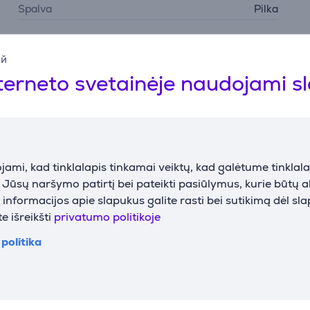
Spalva
Pilka
ий
terneto svetainėje naudojami s
Suderinamos prekės
ami, kad tinklalapis tinkamai veiktų, kad galėtume tinklalap
i Jūsų naršymo patirtį bei pateikti pasiūlymus, kurie būtų 
nformacijos apie slapukus galite rasti bei sutikimą dėl sl
e išreikšti
privatumo politikoje
politika