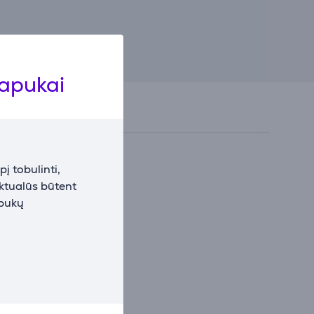
lapukai
į tobulinti,
aktualūs būtent
apukų