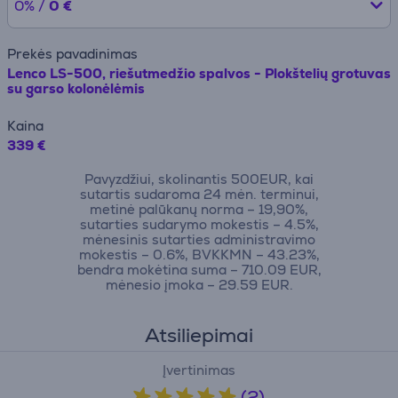
0% /
0 €
Prekės pavadinimas
Lenco LS-500, riešutmedžio spalvos - Plokštelių grotuvas
su garso kolonėlėmis
Kaina
339 €
Pavyzdžiui, skolinantis 500EUR, kai
sutartis sudaroma 24 mėn. terminui,
metinė palūkanų norma – 19,90%,
sutarties sudarymo mokestis – 4.5%,
mėnesinis sutarties administravimo
mokestis – 0.6%, BVKKMN – 43.23%,
bendra mokėtina suma – 710.09 EUR,
mėnesio įmoka – 29.59 EUR.
Atsiliepimai
Įvertinimas
(2)