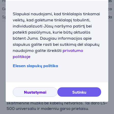
HiFi komponentas
Vinilo plokštelių grotuvas
Gamintojas
Lenco
Slapukai naudojami, kad tinklalapis tinkamai
Spalva
Ruda
veiktų, kad galėtume tinklalapį tobulinti,
individualizuoti Jūsų naršymo patirtį bei
pateikti pasiūlymus, kurie būtų aktualūs
Aprašymas
būtent Jums. Daugiau informacijos apie
slapukus galite rasti bei sutikimą dėl slapukų
Integruotas stiprintuvas ir garsiakalbiai
naudojimo galite išreikšti
privatumo
Lenco LS-500 išsiskiria integruotu stiprintuvu ir
politikoje
dviem išoriniais garsiakalbiais, kurie užtikrina sodrų ir
subalansuotą garsą. Ši kombinacija puikiai perteikia
Elesen slapukų politika
tiek klasikinius kūrinius, tiek šiuolaikinius muzikos
takelius.
Bluetooth® ryšys
Bluetooth® funkcija leidžia belaidžiu ryšiu prijungti
Nustatymai
Sutinku
išmaniuosius įrenginius, suteikdama laisvę mėgautis
skaitmenine muzika be kabelių netvarkos. Tai daro LS-
500 universaliu ir moderniu garso prietaisu.