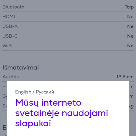
Bluetooth
Taip
HDMI
Ne
USB-A
Ne
USB-C
Ne
WiFi
Ne
Išmatavimai
Aukštis
12,5 cm
Plotis
42 cm
English
/
Русский
Gylis
35,9 cm
Mūsų interneto
Svoris
9,3 kg
svetainėje naudojami
slapukai
Bendri parametrai