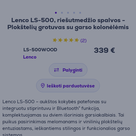
Lenco LS-500, riešutmedžio spalvos -
Plokštelių grotuvas su garso kolonėlėmis
(2)
339 €
LS-500WOOD
Lenco
Palyginti
Ieškoti parduotuvėse
Lenco LS-500 – aukštos kokybės patefonas su
integruotu stiprintuvu ir Bluetooth® funkcija,
komplektuojamas su dviem išoriniais garsiakalbiais. Tai
puikus pasirinkimas melomanams ir vinilinių plokštelių
entuziastams, ieškantiems stilingos ir funkcionalios garso
sistemos.