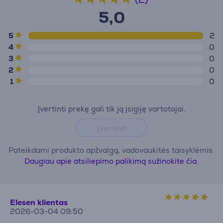
5,0
5
2
4
0
3
0
2
0
1
0
Įvertinti prekę gali tik ją įsigiję vartotojai.
Įvertinti
Pateikdami produkto apžvalgą, vadovaukitės taisyklėmis.
Daugiau apie atsiliepimo palikimą sužinokite čia.
Elesen klientas
2026-03-04 09:50