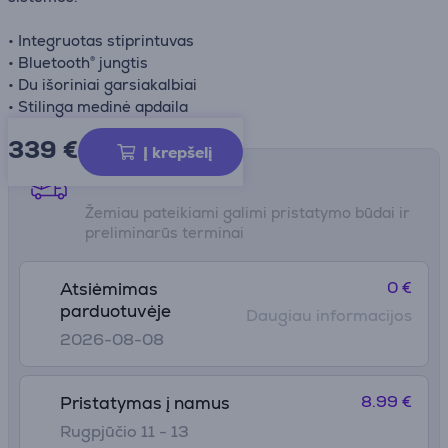
• Integruotas stiprintuvas
• Bluetooth® jungtis
• Du išoriniai garsiakalbiai
• Stilinga medinė apdaila
339 €
Į krepšelį
Pristatymo būdai
Žemiau pateikiami galimi pristatymo būdai ir
preliminarūs terminai
0 €
Atsiėmimas
parduotuvėje
Daugiau informacijos
2026-08-08
8.99 €
Pristatymas į namus
Rugpjūčio 11 - 13