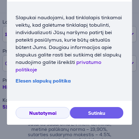
53 €
Slapukai naudojami, kad tinklalapis tinkamai
Laikotarpis
veiktų, kad galėtume tinklalapį tobulinti,
individualizuoti Jūsų naršymo patirtį bei
12
mėnesių
pateikti pasiūlymus, kurie būtų aktualūs
būtent Jums. Daugiau informacijos apie
Pradinė įmoka
slapukus galite rasti bei sutikimą dėl slapukų
naudojimo galite išreikšti
privatumo
0% /
0 €
politikoje
Prekės pavadinimas
Elesen slapukų politika
Hisense, 77 L, pirolizė, juoda - Įmontuojama orkaitė
Kaina
519.99 €
Nustatymai
Sutinku
Pavyzdžiui, skolinantis 500EUR, kai
sutartis sudaroma 24 mėn. terminui,
metinė palūkanų norma – 19,90%,
sutarties sudarymo mokestis – 4.5%,