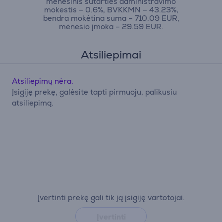
mėnesinis sutarties administravimo
mokestis – 0.6%, BVKKMN – 43.23%,
bendra mokėtina suma – 710.09 EUR,
mėnesio įmoka – 29.59 EUR.
Atsiliepimai
Atsiliepimų nėra.
Įsigiję prekę, galėsite tapti pirmuoju, palikusiu
atsiliepimą.
Įvertinti prekę gali tik ją įsigiję vartotojai.
Įvertinti