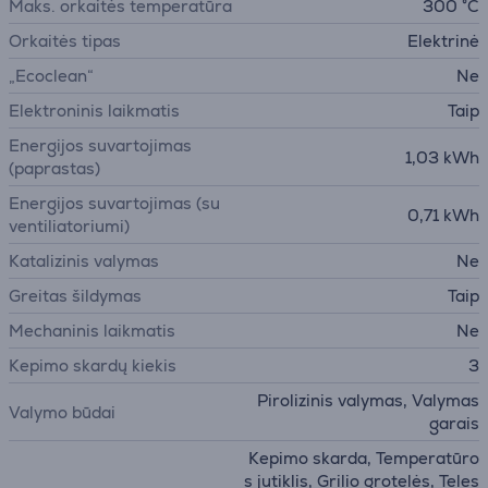
Maks. orkaitės temperatūra
300 °C
Orkaitės tipas
Elektrinė
„Ecoclean“
Ne
Elektroninis laikmatis
Taip
Energijos suvartojimas
1,03 kWh
(paprastas)
Energijos suvartojimas (su
0,71 kWh
ventiliatoriumi)
Katalizinis valymas
Ne
Greitas šildymas
Taip
Mechaninis laikmatis
Ne
Kepimo skardų kiekis
3
Pirolizinis valymas, Valymas
Valymo būdai
garais
Kepimo skarda, Temperatūro
s jutiklis, Grilio grotelės, Teles