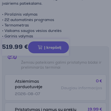
įvairiems patiekalams.
• Pirolizinis valymas
• 22 automatinės programos
• Termometras
• Vaikams saugios vėsios durelės
• Garinis valymas
519.99
€
Į krepšelį
Pristatymo būdai
Žemiau pateikiami galimi pristatymo būdai ir
preliminarūs terminai
0 €
Atsiėmimas
parduotuvėje
Daugiau informacijos
2026-08-07
19.99 €
Pristatymas į namus su prekių