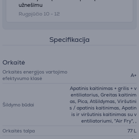
užnešimu
Rugpjūčio 10 - 12
Specifikacija
Orkaitė
Orkaitės energijos vartojimo
A+
efektyvumo klasė
Apatinis kaitinimas + grilis + v
entiliatorius, Greitas kaitinim
as, Pica, Atšildymas, Viršutini
Šildymo būdai
s / apatinis kaitinimas, Apatin
is ir viršutinis kaitinimas su v
entiliatoriumi, "Air Fry", ,
Orkaitės talpa
77 L