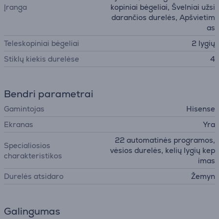
Įranga
kopiniai bėgeliai, Švelniai užsi
darančios durelės, Apšvietim
as
Teleskopiniai bėgeliai
2 lygių
Stiklų kiekis durelėse
4
Bendri parametrai
Gamintojas
Hisense
Ekranas
Yra
22 automatinės programos,
Specialiosios
vėsios durelės, kelių lygių kep
charakteristikos
imas
Durelės atsidaro
Žemyn
Galingumas