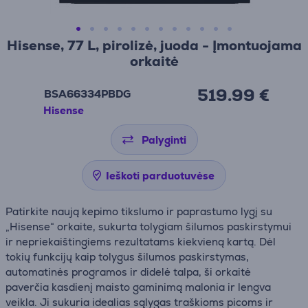
Hisense, 77 L, pirolizė, juoda - Įmontuojama
orkaitė
519.99 €
BSA66334PBDG
Hisense
Palyginti
Ieškoti parduotuvėse
Patirkite naują kepimo tikslumo ir paprastumo lygį su
„Hisense“ orkaite, sukurta tolygiam šilumos paskirstymui
ir nepriekaištingiems rezultatams kiekvieną kartą. Dėl
tokių funkcijų kaip tolygus šilumos paskirstymas,
automatinės programos ir didelė talpa, ši orkaitė
paverčia kasdienį maisto gaminimą malonia ir lengva
veikla. Ji sukuria idealias sąlygas traškioms picoms ir