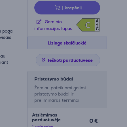
Į krepšelį
A
Gaminio
C
C
informacijos lapas
G
s pagal
visais
Lizingo skaičiuoklė
iau
Ieškoti parduotuvėse
biant
Pristatymo būdai
Žemiau pateikiami galimi
pristatymo būdai ir
preliminarūs terminai
Atsiėmimas
parduotuvėje
0 €
1 valandos