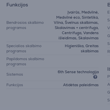
Funkcijos
B
Įvairūs, Medvilnė,
E
Medvilnė eco, Sintetika,
S
Bendrosios skalbimo
Vilna, Švelnus skalbimas,
programos
Skalavimas + centrifuga,
V
Centrifuga, Vandens
G
išleidimas, Skalavimas
S
Specialios skalbimo
Higieniška, Greitas
programos
skalbimas
R
Papildomos skalbimo
programos
I
6th Sense technologija
Sistemos
P
A
Funkcijos
Atidėtas paleidimas
G
S