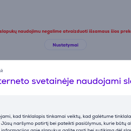
 slapukų naudojimu negalime atvaizduoti išsamaus šios pre
Nustatymai
Aprašymas
ий
terneto svetainėje naudojami s
Priedai
ami, kad tinklalapis tinkamai veiktų, kad galėtume tinklalap
i Jūsų naršymo patirtį bei pateikti pasiūlymus, kurie būtų 
nformacijos apie slapukus galite rasti bei sutikimą dėl sl