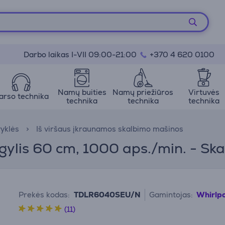
Darbo laikas I-VII 09:00-21:00
+370 4 620 0100
Namų buities
Namų priežiūros
Virtuvės
arso technika
technika
technika
technika
vyklės
Iš viršaus įkraunamos skalbimo mašinos
, gylis 60 cm, 1000 aps./min. - S
Prekės kodas:
TDLR6040SEU/N
Gamintojas:
Whirlp
(11)