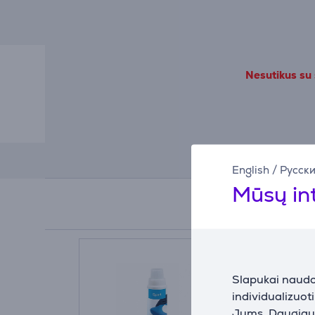
Nesutikus su
English
/
Русск
Mūsų in
Slapukai naudoj
individualizuot
Jums. Daugiau i