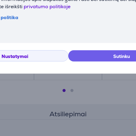
e išreikšti
privatumo politikoje
politika
4 vnt. -
Miele Prekė -
Xavax, 4 vnt
lopinančios
10459890
Vibraciją s
kojelės
10459890
00220752
Nustatymai
Sutinku
Kaina:
Kaina:
28.99 €
6.99 €
Atsiliepimai