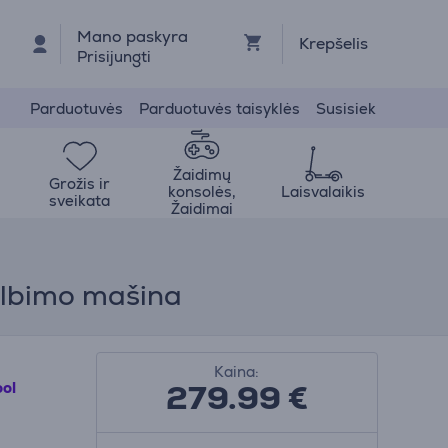
Mano paskyra
Krepšelis
Prisijungti
Parduotuvės
Parduotuvės taisyklės
Susisiek
Žaidimų
Grožis ir
konsolės,
Laisvalaikis
sveikata
Žaidimai
kalbimo mašina
Kaina:
279.99
€
ool