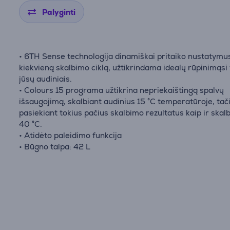
Palyginti
• 6TH Sense technologija dinamiškai pritaiko nustatymu
kiekvieną skalbimo ciklą, užtikrindama idealų rūpinimąsi 
jūsų audiniais.
• Colours 15 programa užtikrina nepriekaištingą spalvų
išsaugojimą, skalbiant audinius 15 °C temperatūroje, tač
pasiekiant tokius pačius skalbimo rezultatus kaip ir skal
40 °C.
• Atidėto paleidimo funkcija
• Būgno talpa: 42 L