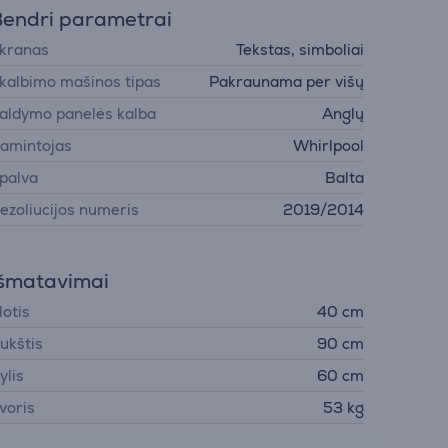
endri parametrai
kranas
Tekstas, simboliai
kalbimo mašinos tipas
Pakraunama per višų
aldymo panelės kalba
Anglų
amintojas
Whirlpool
palva
Balta
ezoliucijos numeris
2019/2014
šmatavimai
lotis
40 cm
ukštis
90 cm
ylis
60 cm
voris
53 kg