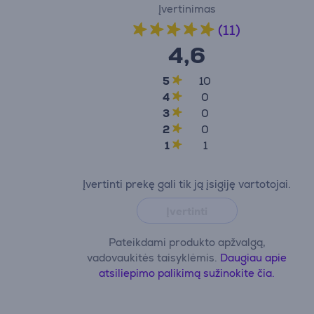
Įvertinimas
(11)
4,6
5
10
4
0
3
0
2
0
1
1
Įvertinti prekę gali tik ją įsigiję vartotojai.
Įvertinti
Pateikdami produkto apžvalgą,
vadovaukitės taisyklėmis.
Daugiau apie
atsiliepimo palikimą sužinokite čia.