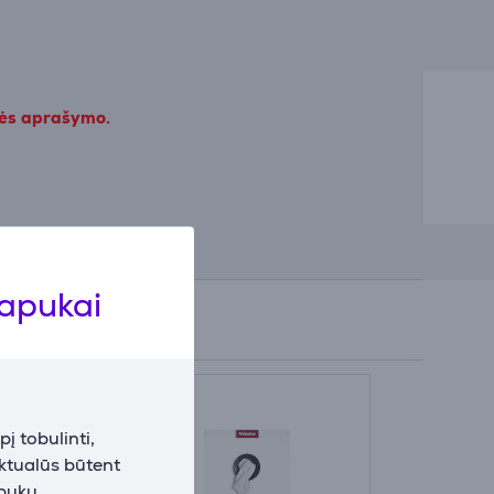
kės aprašymo.
lapukai
į tobulinti,
aktualūs būtent
apukų