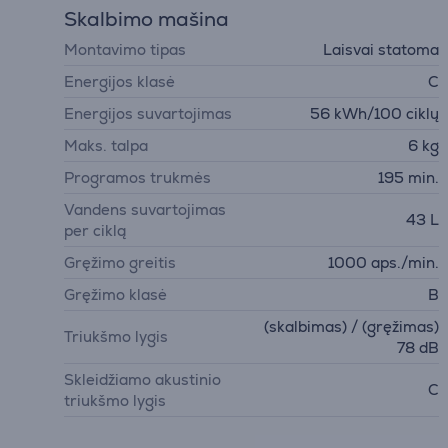
Skalbimo mašina
Montavimo tipas
Laisvai statoma
Energijos klasė
C
Energijos suvartojimas
56 kWh/100 ciklų
Maks. talpa
6 kg
Programos trukmės
195 min.
Vandens suvartojimas
43 L
per ciklą
Gręžimo greitis
1000 aps./min.
Gręžimo klasė
B
(skalbimas) / (gręžimas)
Triukšmo lygis
78 dB
Skleidžiamo akustinio
C
triukšmo lygis