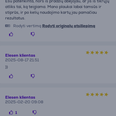
Esu patenkinta, nors iš pradžių abejojau, ar jis iš tikrųjų
atliks tai, ką teigiama. Mano plaukai labai tamsūs ir
stiprūs, ir po kelių naudojimo kartų jau pamačiau
rezultatus.
Rodyti vertimą
Rodyti originalų atsiliepimą
Elesen klientas
2025-08-17 21:51
))
Elesen klientas
2025-02-20 09:08
1