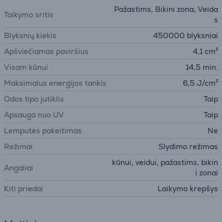
Pažastims, Bikini zona, Veida
Taikymo sritis
s
Blyksnių kiekis
450000 blyksniai
Apšviečiamas paviršius
4,1 cm²
Visam kūnui
14,5 min.
Maksimalus energijos tankis
6,5 J/cm²
Odos tipo jutiklis
Taip
Apsauga nuo UV
Taip
Lemputės pakeitimas
Ne
Režimai
Slydimo režimas
kūnui, veidui, pažastims, bikin
Angaliai
i zonai
Kiti priedai
Laikymo krepšys