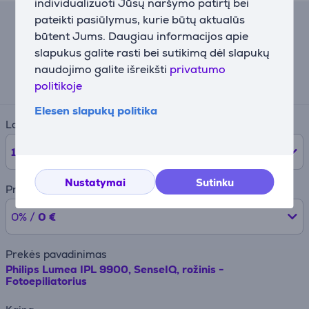
individualizuoti Jūsų naršymo patirtį bei
pateikti pasiūlymus, kurie būtų aktualūs
Lizingo skaičiuoklė
būtent Jums. Daugiau informacijos apie
slapukus galite rasti bei sutikimą dėl slapukų
Preliminari mėnesinė įmoka
naudojimo galite išreikšti
privatumo
57 €
politikoje
Elesen slapukų politika
Laikotarpis
12
mėnesių
Nustatymai
Sutinku
Pradinė įmoka
0% /
0 €
Prekės pavadinimas
Philips Lumea IPL 9900, SenseIQ, rožinis -
Fotoepiliatorius