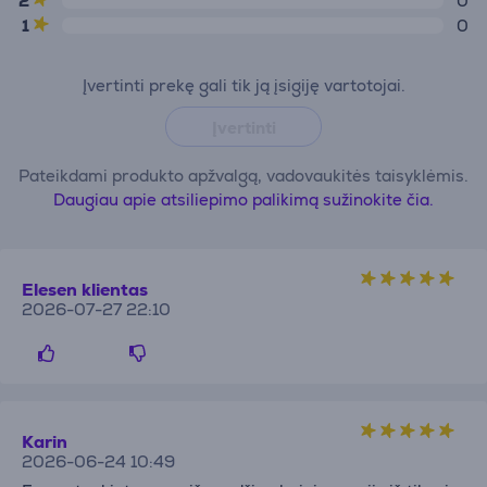
2
0
1
0
Įvertinti prekę gali tik ją įsigiję vartotojai.
Įvertinti
Pateikdami produkto apžvalgą, vadovaukitės taisyklėmis.
Daugiau apie atsiliepimo palikimą sužinokite čia.
Elesen klientas
2026-07-27 22:10
Karin
2026-06-24 10:49