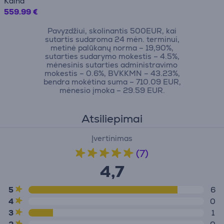
Kaina
559.99 €
Pavyzdžiui, skolinantis 500EUR, kai
sutartis sudaroma 24 mėn. terminui,
metinė palūkanų norma – 19,90%,
sutarties sudarymo mokestis – 4.5%,
mėnesinis sutarties administravimo
mokestis – 0.6%, BVKKMN – 43.23%,
bendra mokėtina suma – 710.09 EUR,
mėnesio įmoka – 29.59 EUR.
Atsiliepimai
Įvertinimas
(7)
4,7
5
6
4
0
3
1