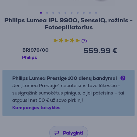
Philips Lumea IPL 9900, SenseIQ, rožinis -
Fotoepiliatorius
(7)
559.99 €
BRI976/00
Philips
Philips Lumea Prestige 100 dienų bandymui
Jei „Lumea Prestige“ nepateisins tavo lūkesčių -
susigrąžink sumokėtus pinigus, o jei pateisins – tai
atgausi net 50 € už savo pirkinį!
Kampanijos taisyklės
Palyginti