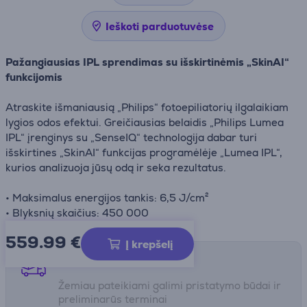
Ieškoti parduotuvėse
Pažangiausias IPL sprendimas su išskirtinėmis „SkinAI“
funkcijomis
Atraskite išmaniausią „Philips“ fotoepiliatorių ilgalaikiam
lygios odos efektui. Greičiausias belaidis „Philips Lumea
IPL“ įrenginys su „SenseIQ“ technologija dabar turi
išskirtines „SkinAI“ funkcijas programėlėje „Lumea IPL“,
kurios analizuoja jūsų odą ir seka rezultatus.
• Maksimalus energijos tankis: 6,5 J/cm²
• Blyksnių skaičius: 450 000
559.99
€
Į krepšelį
Pristatymo būdai
Žemiau pateikiami galimi pristatymo būdai ir
preliminarūs terminai