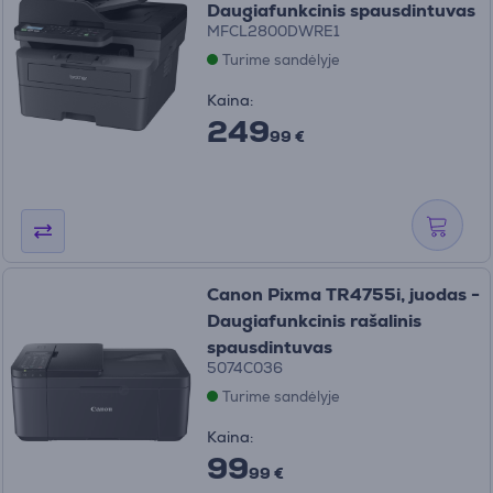
Daugiafunkcinis spausdintuvas
MFCL2800DWRE1
Turime sandėlyje
Kaina:
249
99 €
Canon Pixma TR4755i, juodas -
Daugiafunkcinis rašalinis
spausdintuvas
5074C036
Turime sandėlyje
Kaina:
99
99 €