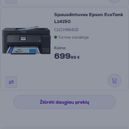
Spausdintuvas Epson EcoTank
L14150
C11CH96402
Turime sandėlyje
Kaina:
699
99 €
Žiūrėti daugiau prekių