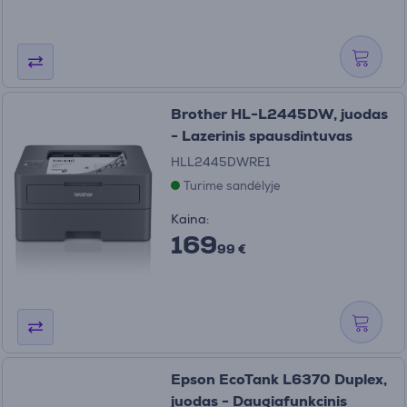
Brother HL-L2445DW, juodas
- Lazerinis spausdintuvas
HLL2445DWRE1
Turime sandėlyje
Kaina:
169
99 €
Epson EcoTank L6370 Duplex,
juodas - Daugiafunkcinis