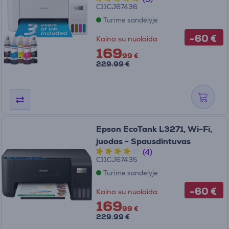
C11CJ67436
Turime sandėlyje
-60 €
Kaina su nuolaida
169
99 €
229.99 €
Epson EcoTank L3271, Wi-Fi,
juodas - Spausdintuvas
(4)
C11CJ67435
Turime sandėlyje
-60 €
Kaina su nuolaida
169
99 €
229.99 €