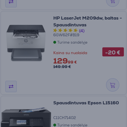
HP LaserJet M209dw, baltas -
Spausdintuvas
(4)
6GW62F#B19
Turime sandėlyje
-20 €
Kaina su nuolaida
129
99 €
149.99 €
Spausdintuvas Epson L15160
C11CH71402
Turime sandėlyje