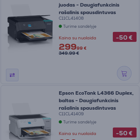
juodas - Daugiafunkcinis
rašalinis spausdintuvas
C11CL41408
Turime sandėlyje
-50 €
Kaina su nuolaida
299
99 €
349.99 €
Epson EcoTank L4366 Duplex,
baltas - Daugiafunkcinis
rašalinis spausdintuvas
C11CL41409
Turime sandėlyje
-50 €
Kaina su nuolaida