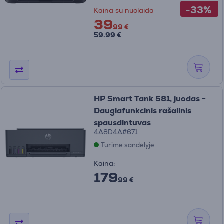
-33%
Kaina su nuolaida
39
99 €
59.99 €
HP Smart Tank 581, juodas -
Daugiafunkcinis rašalinis
spausdintuvas
4A8D4A#671
Turime sandėlyje
Kaina:
179
99 €