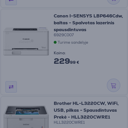
Canon I-SENSYS LBP646Cdw,
baltas - Spalvotas lazerinis
spausdintuvas
6929C007
Turime sandėlyje
Kaina:
229
99 €
Brother HL-L3220CW, WiFi,
USB, pilkas - Spausdintuvas
Prekė - HLL3220CWRE1
HLL3220CWRE1