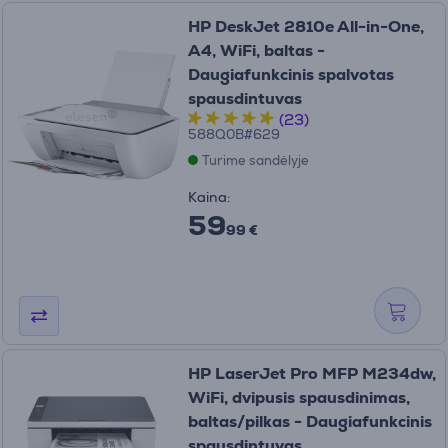
HP DeskJet 2810e All-in-One,
A4, WiFi, baltas -
Daugiafunkcinis spalvotas
spausdintuvas
(23)
588Q0B#629
Turime sandėlyje
Kaina:
59
99 €
HP LaserJet Pro MFP M234dw,
WiFi, dvipusis spausdinimas,
baltas/pilkas - Daugiafunkcinis
spausdintuvas