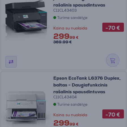
rašalinis spausdintuvas
C11CL43403
Turime sandėlyje
-70 €
Kaina su nuolaida
299
99 €
369.99 €
Epson EcoTank L6376 Duplex,
baltas - Daugiafunkcinis
rašalinis spausdintuvas
C11CL43404
Turime sandėlyje
-70 €
Kaina su nuolaida
299
99 €