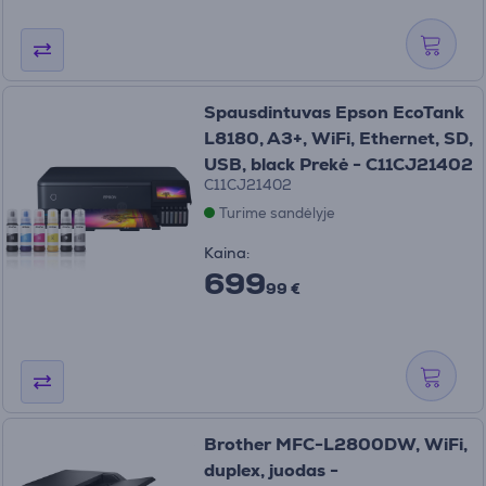
Spausdintuvas Epson EcoTank
L8180, A3+, WiFi, Ethernet, SD,
USB, black Prekė - C11CJ21402
C11CJ21402
Turime sandėlyje
Kaina:
699
99 €
Brother MFC-L2800DW, WiFi,
duplex, juodas -