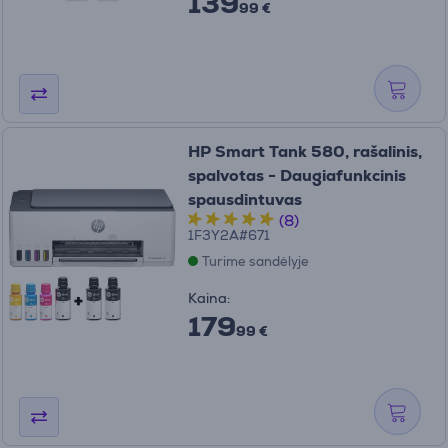
139
99 €
HP Smart Tank 580, rašalinis,
spalvotas - Daugiafunkcinis
spausdintuvas
(8)
1F3Y2A#671
Turime sandėlyje
Kaina:
179
99 €