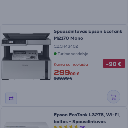
Spausdintuvas Epson EcoTank
M2170 Mono
C11CH43402
Turime sandėlyje
-90 €
Kaina su nuolaida
299
99 €
389.99 €
Epson EcoTank L3276, Wi-Fi,
baltas - Spausdintuvas
(9)