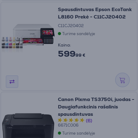
Spausdintuvas Epson EcoTank
L8160 Prekė - C11CJ20402
C11CJ20402
Turime sandėlyje
Kaina:
599
99 €
Canon Pixma TS3750i, juodas -
Daugiafunkcinis rašalinis
spausdintuvas
(6)
6671C006
Turime sandėlyje