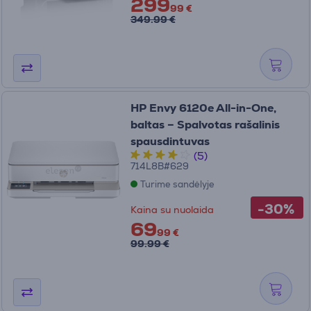
299
99 €
349.99 €
HP Envy 6120e All-in-One,
baltas – Spalvotas rašalinis
spausdintuvas
(5)
714L8B#629
Turime sandėlyje
-30%
Kaina su nuolaida
69
99 €
99.99 €