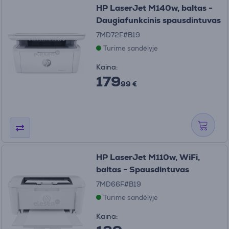
HP LaserJet M140w, baltas -
Daugiafunkcinis spausdintuvas
7MD72F#B19
Turime sandėlyje
Kaina:
179
99 €
HP LaserJet M110w, WiFi,
baltas - Spausdintuvas
7MD66F#B19
Turime sandėlyje
Kaina: