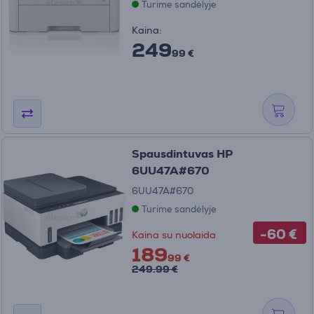
Turime sandėlyje
Kaina:
249
99 €
Spausdintuvas HP
6UU47A#670
6UU47A#670
Turime sandėlyje
-60 €
Kaina su nuolaida
189
99 €
249.99 €