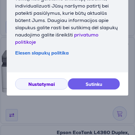
99 €
individualizuoti Jūsų naršymo patirtį bei
249.99 €
pateikti pasiūlymus, kurie būtų aktualūs
būtent Jums. Daugiau informacijos apie
slapukus galite rasti bei sutikimą dėl slapukų
naudojimo galite išreikšti
privatumo
politikoje
Spausdintuvas HP MFP 178nw
Prekė - 4ZB96A#B19
Elesen slapukų politika
4ZB96A#B19
Turime sandėlyje
Kaina:
Nustatymai
Sutinku
299
99 €
Epson EcoTank L4360 Duplex,