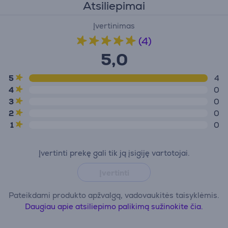
Atsiliepimai
Įvertinimas
(4)
5,0
5
4
4
0
3
0
2
0
1
0
Įvertinti prekę gali tik ją įsigiję vartotojai.
Įvertinti
Pateikdami produkto apžvalgą, vadovaukitės taisyklėmis.
Daugiau apie atsiliepimo palikimą sužinokite čia.