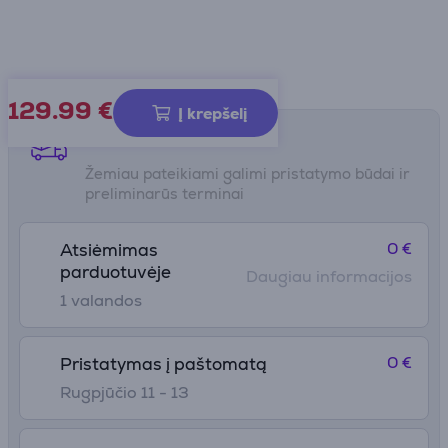
129.99
€
Į krepšelį
Pristatymo būdai
Žemiau pateikiami galimi pristatymo būdai ir
preliminarūs terminai
0 €
Atsiėmimas
parduotuvėje
Daugiau informacijos
1 valandos
0 €
Pristatymas į paštomatą
Rugpjūčio 11 - 13