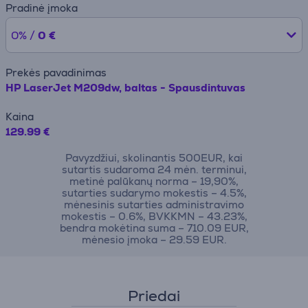
Pradinė įmoka
0% /
0 €
Prekės pavadinimas
HP LaserJet M209dw, baltas - Spausdintuvas
Kaina
129.99 €
Pavyzdžiui, skolinantis 500EUR, kai
sutartis sudaroma 24 mėn. terminui,
metinė palūkanų norma – 19,90%,
sutarties sudarymo mokestis – 4.5%,
mėnesinis sutarties administravimo
mokestis – 0.6%, BVKKMN – 43.23%,
bendra mokėtina suma – 710.09 EUR,
mėnesio įmoka – 29.59 EUR.
Priedai