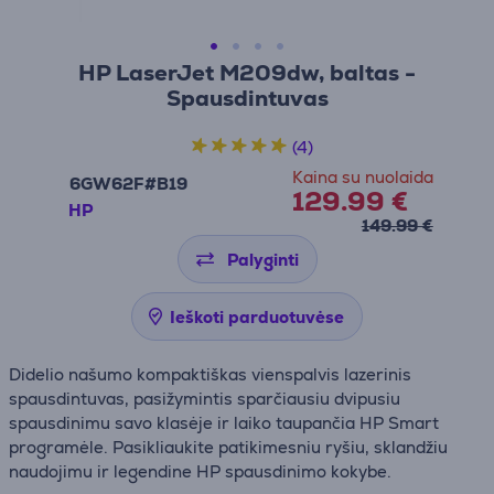
HP LaserJet M209dw, baltas -
Spausdintuvas
(4)
Kaina su nuolaida
6GW62F#B19
129.99 €
HP
149.99 €
Palyginti
Ieškoti parduotuvėse
Didelio našumo kompaktiškas vienspalvis lazerinis
spausdintuvas, pasižymintis sparčiausiu dvipusiu
spausdinimu savo klasėje ir laiko taupančia HP Smart
programėle. Pasikliaukite patikimesniu ryšiu, sklandžiu
naudojimu ir legendine HP spausdinimo kokybe.