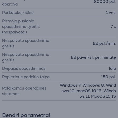
20000 psl.
apkrova
Purkštukų kiekis
1 vnt.
Pirmojo puslapio
spausdinimo greitis
7 s
(nespalvotai)
Nespalvoto spausdinimo
29 psl./min.
greitis
Nespalvoto spausdinimo
29 paveiksl. per minutę
greitis
Dvipusis spausdinimas
Taip
Popieriaus padėklo talpa
150 psl.
Windows 7, Windows 8, Wind
Palaikomos operacinės
ows 10, macOS 10.12, Windo
sistemos
ws 11, MacOS 10.15
Bendri parametrai