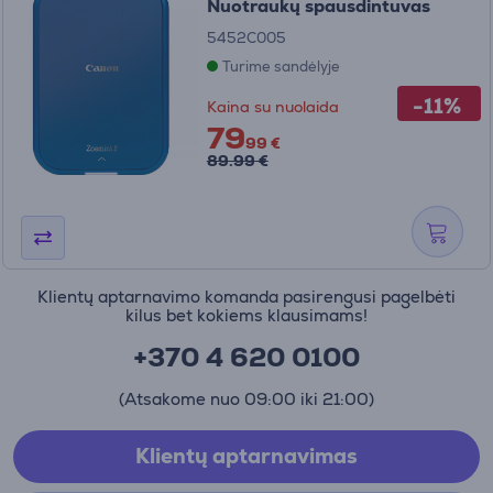
Nuotraukų spausdintuvas
5452C005
Turime sandėlyje
-11%
Kaina su nuolaida
79
99 €
89.99 €
Klientų aptarnavimo komanda pasirengusi pagelbėti
kilus bet kokiems klausimams!
+370 4 620 0100
(Atsakome nuo 09:00 iki 21:00)
Klientų aptarnavimas