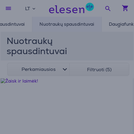
LT
pausdintuvai
Nuotraukų spausdintuvai
Daugiafunkc
Nuotraukų
spausdintuvai
Perkamiausios
Filtruoti (5)