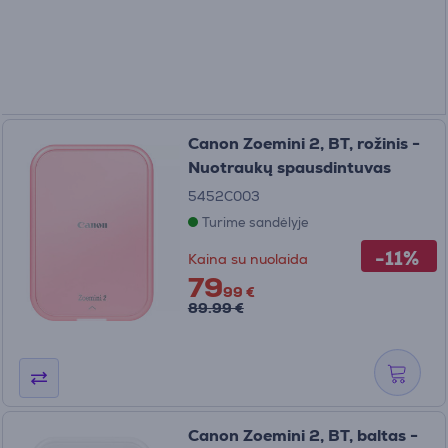
Canon Zoemini 2, BT, rožinis -
Nuotraukų spausdintuvas
5452C003
Turime sandėlyje
-11%
Kaina su nuolaida
79
99 €
89.99 €
Canon Zoemini 2, BT, baltas -