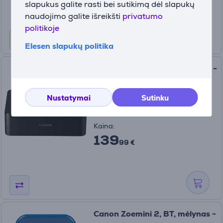
slapukus galite rasti bei sutikimą dėl slapukų
naudojimo galite išreikšti
privatumo
politikoje
Elesen slapukų politika
Canon Selphy CP1500, juodas -
Nuotraukų spausdintuvas
5539C002
Nustatymai
Sutinku
Turime sandėlyje
Kaina:
139
99 €
Canon Zoemini 2, BT, mėlynas -