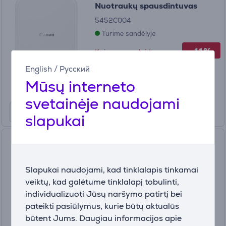
Nuotraukų spausdintuvas
5452C004
Turime sandėlyje
-11%
Kaina su nuolaida
79
English
/
Русский
99 €
89.99 €
Mūsų interneto
svetainėje naudojami
slapukai
Sublimacinis spausdintuvas
Canon Selphy CP1500, white
Prekė - 5540C003
Slapukai naudojami, kad tinklalapis tinkamai
5540C003
veiktų, kad galėtume tinklalapį tobulinti,
Turime sandėlyje
individualizuoti Jūsų naršymo patirtį bei
pateikti pasiūlymus, kurie būtų aktualūs
Kaina:
139
būtent Jums. Daugiau informacijos apie
99 €