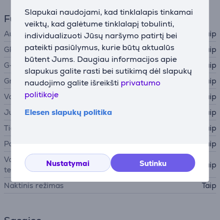
Slapukai naudojami, kad tinklalapis tinkamai
Funkcijos
veiktų, kad galėtume tinklalapį tobulinti,
Automatinis įjungimas
Taip
individualizuoti Jūsų naršymo patirtį bei
pateikti pasiūlymus, kurie būtų aktualūs
GPS
Taip
būtent Jums. Daugiau informacijos apie
G-sensorius
Taip
slapukus galite rasti bei sutikimą dėl slapukų
Graso įrašymas
Taip
naudojimo galite išreikšti
privatumo
politikoje
Valdoma balsu
Taip
Elesen slapukų politika
Judesio daviklis
Taip
Tiesioginis stebėjimas
Taip
Parkavimo režimas
Taip
Valdymas išmaniuoju
Nustatymai
Sutinku
Taip
telefonu
Naktinis režimas
Taip