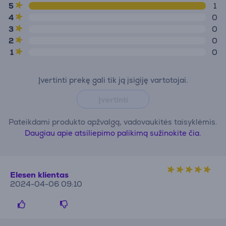
5
1
4
0
3
0
2
0
1
0
Įvertinti prekę gali tik ją įsigiję vartotojai.
Įvertinti
Pateikdami produkto apžvalgą, vadovaukitės taisyklėmis.
Daugiau apie atsiliepimo palikimą sužinokite čia.
Elesen klientas
2024-04-06 09:10