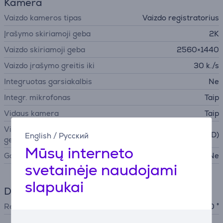
Kamera
Vaizdo kameros tipas
Vaizdo registratorius
Įrašymo skiriamoji geba
2K
Vaizdo skiriamoji geba
2560×1440
Vaizdo įrašymo greitis iki
30 k./s
Integruotas garsiakalbis
Ne
Integr. mikrofonas
Taip
Vidaus kamera
Taip
Vidaus kameros skiriamoji
1280х720 (HD)
English
/
Русский
geba
Mūsų interneto
Galinė kamera
Ne
svetainėje naudojami
slapukai
DSLR linzė
Regėjimo kampas
180 °