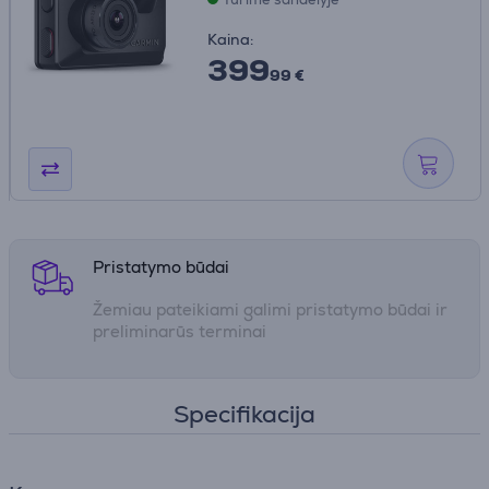
Kaina:
399
99 €
Pristatymo būdai
Žemiau pateikiami galimi pristatymo būdai ir
preliminarūs terminai
Specifikacija