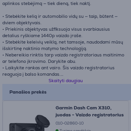
aplinkos stebėjimą — tiek dieną, tiek naktį.
• Stebėkite kelią ir automobilio vidų su — taip, būtent —
dviem objektyvais.
• Priekinis objektyvas užfiksuoja visus svarbiausius
detalius ryškiame 1440p vaizdo įraše.
• Stebėkite keleivių veiklą, net tamsoje, naudodami mūsų
išskirtinę naktinio matymo technologiją.
• Nebereikia rinktis tarp vaizdo registratoriaus maitinimo
ar telefono įkrovimo. Darykite abu.
• Laikykite rankas ant vairo. Šis vaizdo registratorius
reaguoja į balso komandas.
• Įjunkite ir būkite pasiruošę kelionei, nes komplekte yra
Skaityti daugiau
microSD™ kortelė.
Panašios prekės
Garmin Dash Cam X310,
juodas - Vaizdo registratorius
010-02860-10
Turime sandėlyje