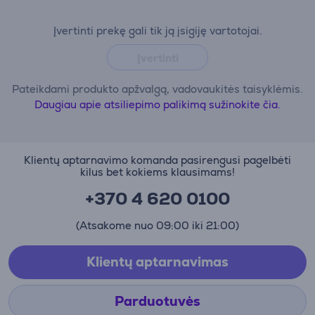
Įvertinti prekę gali tik ją įsigiję vartotojai.
Įvertinti
Pateikdami produkto apžvalgą, vadovaukitės taisyklėmis.
Daugiau apie atsiliepimo palikimą sužinokite čia.
Klientų aptarnavimo komanda pasirengusi pagelbėti
kilus bet kokiems klausimams!
+370 4 620 0100
(Atsakome nuo 09:00 iki 21:00)
Klientų aptarnavimas
Parduotuvės