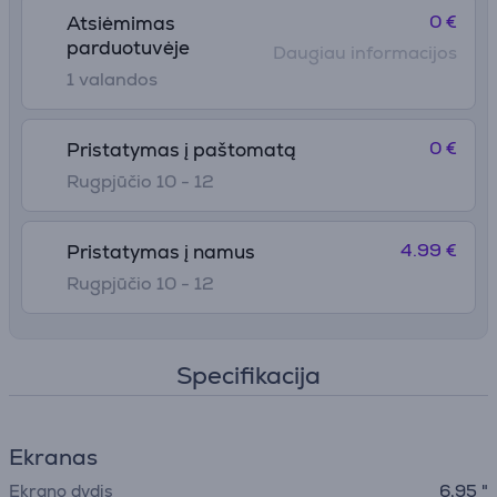
0 €
Atsiėmimas
parduotuvėje
Daugiau informacijos
1 valandos
0 €
Pristatymas į paštomatą
Rugpjūčio 10 - 12
4.99 €
Pristatymas į namus
Rugpjūčio 10 - 12
Specifikacija
Ekranas
Ekrano dydis
6,95 "