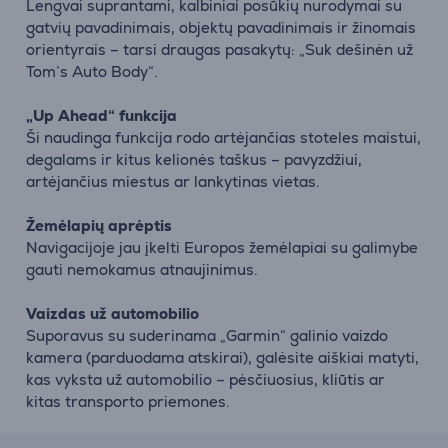
Lengvai suprantami, kalbiniai posūkių nurodymai su
gatvių pavadinimais, objektų pavadinimais ir žinomais
orientyrais – tarsi draugas pasakytų: „Suk dešinėn už
Tom’s Auto Body“.
„Up Ahead“ funkcija
Ši naudinga funkcija rodo artėjančias stoteles maistui,
degalams ir kitus kelionės taškus – pavyzdžiui,
artėjančius miestus ar lankytinas vietas.
Žemėlapių aprėptis
Navigacijoje jau įkelti Europos žemėlapiai su galimybe
gauti nemokamus atnaujinimus.
Vaizdas už automobilio
Suporavus su suderinama „Garmin“ galinio vaizdo
kamera (parduodama atskirai), galėsite aiškiai matyti,
kas vyksta už automobilio – pėsčiuosius, kliūtis ar
kitas transporto priemones.