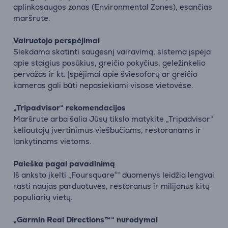
aplinkosaugos zonas (Environmental Zones), esančias
maršrute.
Vairuotojo perspėjimai
Siekdama skatinti saugesnį vairavimą, sistema įspėja
apie staigius posūkius, greičio pokyčius, geležinkelio
pervažas ir kt. Įspėjimai apie šviesoforų ar greičio
kameras gali būti nepasiekiami visose vietovėse.
„Tripadvisor“ rekomendacijos
Maršrute arba šalia Jūsų tikslo matykite „Tripadvisor“
keliautojų įvertinimus viešbučiams, restoranams ir
lankytinoms vietoms.
Paieška pagal pavadinimą
Iš anksto įkelti „Foursquare®“ duomenys leidžia lengvai
rasti naujas parduotuves, restoranus ir milijonus kitų
populiarių vietų.
„Garmin Real Directions™“ nurodymai