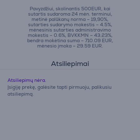
Pavyzdžiui, skolinantis 500EUR, kai
sutartis sudaroma 24 mėn. terminui,
metinė palūkanų norma – 19,90%,
sutarties sudarymo mokestis – 4.5%,
mėnesinis sutarties administravimo
mokestis – 0.6%, BVKKMN – 43.23%,
bendra mokėtina suma – 710.09 EUR,
mėnesio įmoka – 29.59 EUR.
Atsiliepimai
Atsiliepimų nėra.
Įsigiję prekę, galėsite tapti pirmuoju, palikusiu
atsiliepimą.