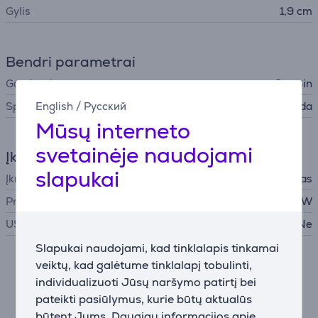
Gylis
1,9 cm
Bendri parametrai
Gamintojas
Garmin
Spalva
Juoda
English
/
Русский
Mūsų interneto
svetainėje naudojami
Įkroviklis
slapukai
Įkroviklis
į komplektą neįtrauktas
Privaloma įkroviklio galia
2,5 - 10 W
USB PD
Ne
Slapukai naudojami, kad tinklalapis tinkamai
veiktų, kad galėtume tinklalapį tobulinti,
Aprašymas
individualizuoti Jūsų naršymo patirtį bei
pateikti pasiūlymus, kurie būtų aktualūs
Lengvai įskaitomas ekranas
būtent Jums. Daugiau informacijos apie