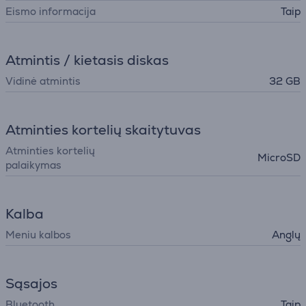
Eismo informacija
Taip
Atmintis / kietasis diskas
Vidinė atmintis
32 GB
Atminties kortelių skaitytuvas
Atminties kortelių
MicroSD
palaikymas
Kalba
Meniu kalbos
Anglų
Sąsajos
Bluetooth
Taip