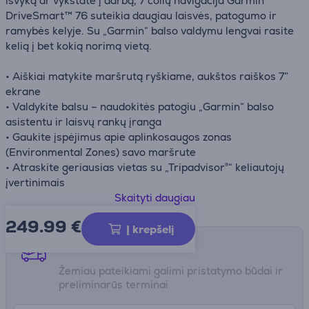
išvyką ar vykstate į darbą, 7 colių navigacija Garmin
DriveSmart™ 76 suteikia daugiau laisvės, patogumo ir
ramybės kelyje. Su „Garmin“ balso valdymu lengvai rasite
kelią į bet kokią norimą vietą.
• Aiškiai matykite maršrutą ryškiame, aukštos raiškos 7″
ekrane
• Valdykite balsu – naudokitės patogiu „Garmin“ balso
asistentu ir laisvų rankų įranga
• Gaukite įspėjimus apie aplinkosaugos zonas
(Environmental Zones) savo maršrute
• Atraskite geriausias vietas su „Tripadvisor®“ keliautojų
įvertinimais
• Būkite įspėti apie pavojingus posūkius, greičio ribų
Skaityti daugiau
pokyčius, mokyklų zonas ir kt.
249.99
€
• Naudokitės naujausiais, išsamiais Europos žemėlapių
Į krepšelį
atnaujinimais sklandžiam keliavimui
Pristatymo būdai
Žemiau pateikiami galimi pristatymo būdai ir
preliminarūs terminai