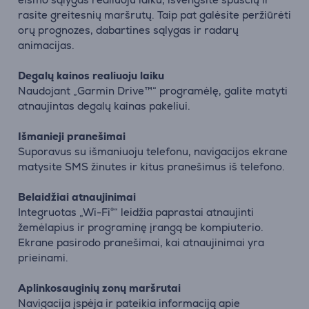
rasite greitesnių maršrutų. Taip pat galėsite peržiūrėti
orų prognozes, dabartines sąlygas ir radarų
animacijas.
Degalų kainos realiuoju laiku
Naudojant „Garmin Drive™“ programėlę, galite matyti
atnaujintas degalų kainas pakeliui.
Išmanieji pranešimai
Suporavus su išmaniuoju telefonu, navigacijos ekrane
matysite SMS žinutes ir kitus pranešimus iš telefono.
Belaidžiai atnaujinimai
Integruotas „Wi-Fi®“ leidžia paprastai atnaujinti
žemėlapius ir programinę įrangą be kompiuterio.
Ekrane pasirodo pranešimai, kai atnaujinimai yra
prieinami.
Aplinkosauginių zonų maršrutai
Navigacija įspėja ir pateikia informaciją apie