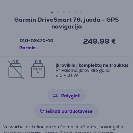
Garmin DriveSmart 76, juoda - GPS
navigacija
249.99 €
010-02470-10
Garmin
Įkroviklis į komplektą neįtrauktas
Privaloma įkroviklio galia
2,5 - 10
W
2,5 - 10 W
Palyginti
Ieškoti parduotuvėse
Nesvarbu, ar keliaujate su šeima, leidžiatės į savaitgalio