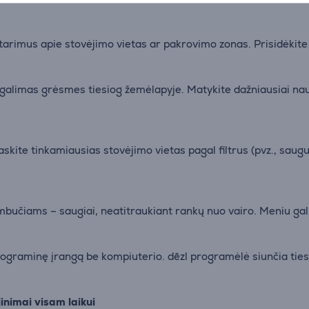
 patarimus apie stovėjimo vietas ar pakrovimo zonas. Prisidėki
s galimas grėsmes tiesiog žemėlapyje. Matykite dažniausiai n
ite tinkamiausias stovėjimo vietas pagal filtrus (pvz., saugu
bučiams – saugiai, neatitraukiant rankų nuo vairo. Meniu gali
programinę įrangą be kompiuterio. dēzl programėlė siunčia tiesi
nimai visam laikui