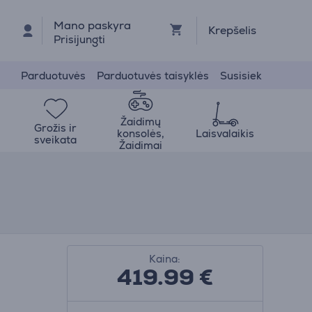
Mano paskyra
Krepšelis
Prisijungti
Parduotuvės
Parduotuvės taisyklės
Susisiek
Žaidimų
Grožis ir
konsolės,
Laisvalaikis
sveikata
Žaidimai
Kaina:
419.99
€