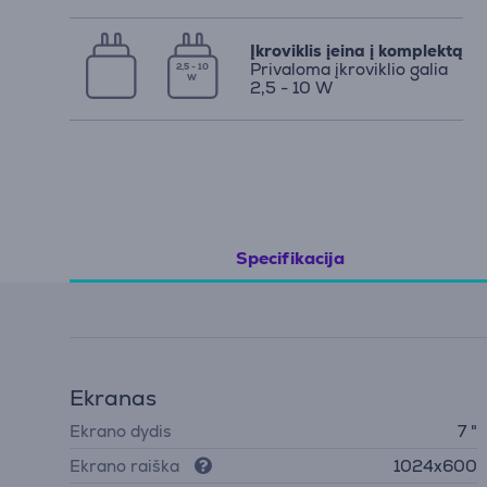
Įkroviklis įeina į komplektą
Privaloma įkroviklio galia
2,5 - 10
W
2,5 - 10 W
Specifikacija
Ekranas
Ekrano dydis
7 "
Ekrano raiška
1024x600