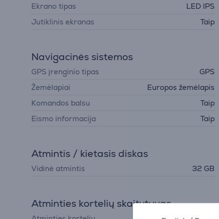
Ekrano tipas
LED IPS
Jutiklinis ekranas
Taip
Navigacinės sistemos
GPS įrenginio tipas
GPS
Žemėlapiai
Europos žemėlapis
Komandos balsu
Taip
Eismo informacija
Taip
Atmintis / kietasis diskas
Vidinė atmintis
32 GB
Atminties kortelių skaitytuvas
Atminties kortelių