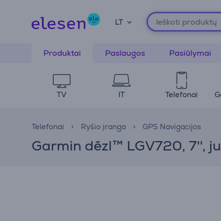
LT
Produktai
Paslaugos
Pasiūlymai
TV
IT
Telefonai
G
Telefonai
Ryšio įranga
GPS Navigacijos
Garmin dēzl™ LGV720, 7'', j