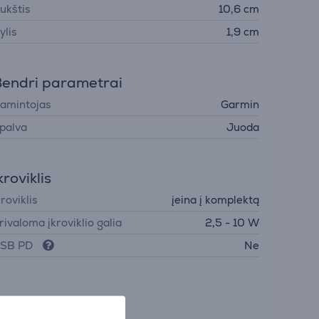
ukštis
10,6 cm
ylis
1,9 cm
endri parametrai
amintojas
Garmin
palva
Juoda
kroviklis
kroviklis
įeina į komplektą
rivaloma įkroviklio galia
2,5 - 10 W
SB PD
Ne