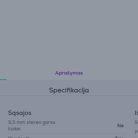
Aprašymas
Specifikacija
Sąsajos
I
3,5 mm stereo garso
S
Ne
lizdas
P