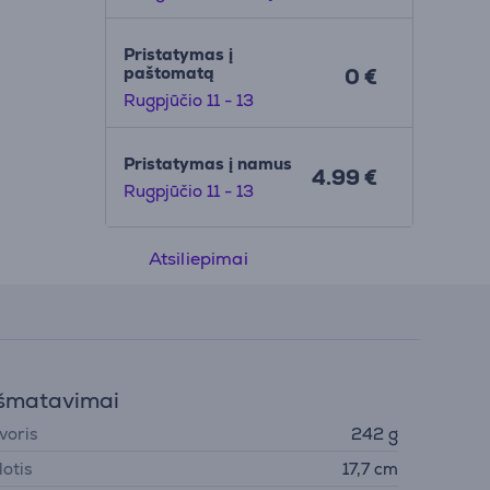
Pristatymas į
paštomatą
0 €
Rugpjūčio 11 - 13
Pristatymas į namus
4.99 €
Rugpjūčio 11 - 13
Atsiliepimai
šmatavimai
voris
242 g
lotis
17,7 cm