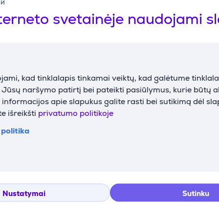
ий
terneto svetainėje naudojami s
ami, kad tinklalapis tinkamai veiktų, kad galėtume tinklalap
Aprašymas
i Jūsų naršymo patirtį bei pateikti pasiūlymus, kurie būtų 
nformacijos apie slapukus galite rasti bei sutikimą dėl sl
e išreikšti
privatumo politikoje
omas net esant greitai kintančioms apšvietimo ar eismo sąlygo
politika
inio tipą – sistema sudarys maršrutą, kuris vengia apribojimų
Nustatymai
Sutinku
s pakrovimo aikštelių, įvažiavimo vartų ir privažiavimo kelių 