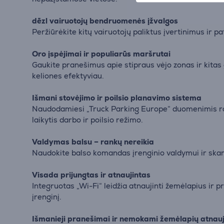
dēzl vairuotojų bendruomenės įžvalgos
Peržiūrėkite kitų vairuotojų paliktus įvertinimus ir
Oro įspėjimai ir populiarūs maršrutai
Gaukite pranešimus apie stipraus vėjo zonas ir kita
keliones efektyviau.
Išmani stovėjimo ir poilsio planavimo sistema
Naudodamiesi „Truck Parking Europe“ duomenimis rask
laikytis darbo ir poilsio režimo.
Valdymas balsu – rankų nereikia
Naudokite balso komandas įrenginio valdymui ir skam
Visada prijungtas ir atnaujintas
Integruotas „Wi-Fi“ leidžia atnaujinti žemėlapius ir 
įrenginį.
Išmanieji pranešimai ir nemokami žemėlapių atnauji