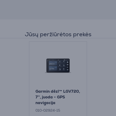
Jūsų peržiūrėtos prekės
Garmin dēzl™ LGV720,
7'', juoda - GPS
navigacija
010-02924-15