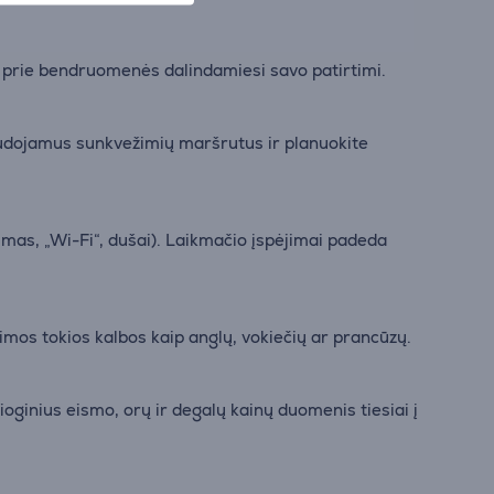
te prie bendruomenės dalindamiesi savo patirtimi.
audojamus sunkvežimių maršrutus ir planuokite
mas, „Wi-Fi“, dušai). Laikmačio įspėjimai padeda
mos tokios kalbos kaip anglų, vokiečių ar prancūzų.
oginius eismo, orų ir degalų kainų duomenis tiesiai į