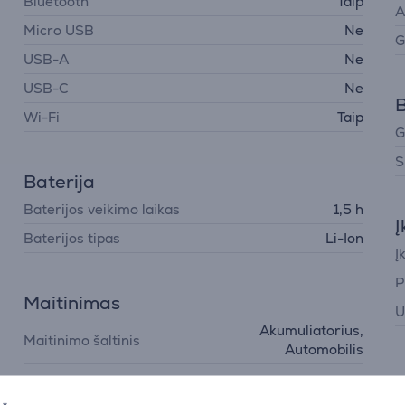
Bluetooth
Taip
A
Micro USB
Ne
G
USB-A
Ne
USB-C
Ne
B
Wi-Fi
Taip
G
S
Baterija
Baterijos veikimo laikas
1,5 h
Į
Baterijos tipas
Li-Ion
Į
P
Maitinimas
U
Akumuliatorius,
Maitinimo šaltinis
Automobilis