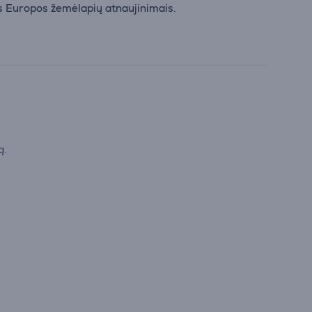
s Europos žemėlapių atnaujinimais.
ą.