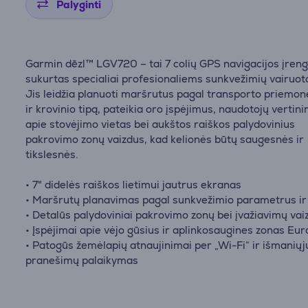
Palyginti
Garmin dēzl™ LGV720 – tai 7 colių GPS navigacijos įreng
sukurtas specialiai profesionaliems sunkvežimių vairuot
Jis leidžia planuoti maršrutus pagal transporto priemon
ir krovinio tipą, pateikia oro įspėjimus, naudotojų vertin
apie stovėjimo vietas bei aukštos raiškos palydovinius
pakrovimo zonų vaizdus, kad kelionės būtų saugesnės ir
tikslesnės.
• 7" didelės raiškos lietimui jautrus ekranas
• Maršrutų planavimas pagal sunkvežimio parametrus ir 
• Detalūs palydoviniai pakrovimo zonų bei įvažiavimų vai
• Įspėjimai apie vėjo gūsius ir aplinkosaugines zonas Eu
• Patogūs žemėlapių atnaujinimai per „Wi-Fi“ ir išmaniųj
pranešimų palaikymas