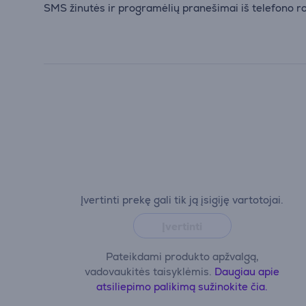
SMS žinutės ir programėlių pranešimai iš telefono 
Įvertinti prekę gali tik ją įsigiję vartotojai.
Įvertinti
Pateikdami produkto apžvalgą,
vadovaukitės taisyklėmis.
Daugiau apie
atsiliepimo palikimą sužinokite čia.