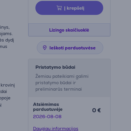
Į krepšelį
inys,
Lizingo skaičiuoklė
ojams.
ės dydį
imus
Ieškoti parduotuvėse
Pristatymo būdai
Žemiau pateikiami galimi
pristatymo būdai ir
krovinį
preliminarūs terminai
zdai
ropoje
ų
Atsiėmimas
parduotuvėje
0 €
2026-08-08
Daugiau informacijos