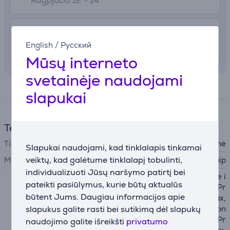
Rugpjūčio 12 - 14
4.99 €
Pristatymas į namus
English
/
Русский
Rugpjūčio 12 - 14
Mūsų interneto
svetainėje naudojami
Specifikacija
slapukai
Telefono aksesuarai
Tipas
Piniginė
Slapukai naudojami, kad tinklalapis tinkamai
veiktų, kad galėtume tinklalapį tobulinti,
MagSafe
Taip
individualizuoti Jūsų naršymo patirtį bei
Apple iPhone 12 mini, Apple i
pateikti pasiūlymus, kurie būtų aktualūs
Phone 12, Apple iPhone 12 Pr
būtent Jums. Daugiau informacijos apie
o, Apple iPhone 12 Pro Max,
slapukus galite rasti bei sutikimą dėl slapukų
Apple iPhone 13, Apple iPhon
e 13 mini, Apple iPhone 13 Pr
naudojimo galite išreikšti
privatumo