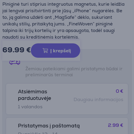
Piniginė turi stiprius integruotus magnetus, kurie leidžia
jai lengvai prisitvirtinti prie jūsų „iPhone“ nugarėlės. Be
to, ją galima uždėti ant „MagSafe“ dėklo, sukuriant
unikalų stilių, pritaikytą jums. „FineWoven“ piniginė
talpina iki trijų kortelių ir yra apsaugota, todėl saugi
naudoti su kreditinėmis kortelėmis.
69.99
€
Į krepšelį
Pristatymo būdai
Žemiau pateikiami galimi pristatymo būdai ir
preliminarūs terminai
0 €
Atsiėmimas
parduotuvėje
Daugiau informacijos
1 valandos
2.99 €
Pristatymas į paštomatą