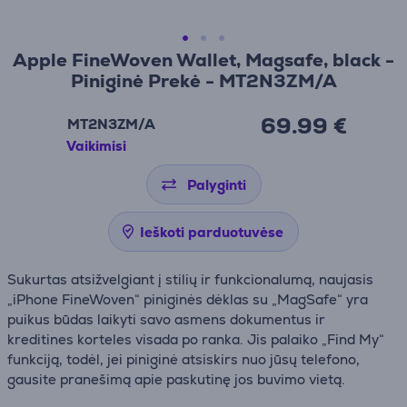
Apple FineWoven Wallet, Magsafe, black -
Piniginė Prekė - MT2N3ZM/A
69.99 €
MT2N3ZM/A
Vaikimisi
Palyginti
Ieškoti parduotuvėse
Sukurtas atsižvelgiant į stilių ir funkcionalumą, naujasis
„iPhone FineWoven“ piniginės dėklas su „MagSafe“ yra
puikus būdas laikyti savo asmens dokumentus ir
kreditines korteles visada po ranka. Jis palaiko „Find My“
funkciją, todėl, jei piniginė atsiskirs nuo jūsų telefono,
gausite pranešimą apie paskutinę jos buvimo vietą.