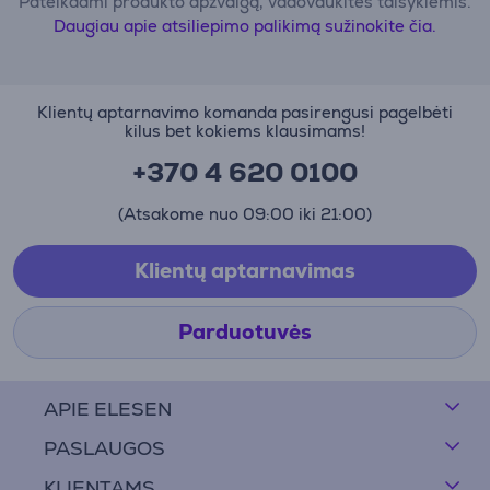
Pateikdami produkto apžvalgą, vadovaukitės taisyklėmis.
Daugiau apie atsiliepimo palikimą sužinokite čia.
Klientų aptarnavimo komanda pasirengusi pagelbėti
kilus bet kokiems klausimams!
+370 4 620 0100
(Atsakome nuo 09:00 iki 21:00)
Klientų aptarnavimas
Parduotuvės
APIE ELESEN
PASLAUGOS
KLIENTAMS