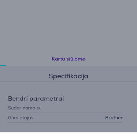
Kartu siūlome
Specifikacija
Bendri parametrai
Suderinama su
Gamintojas
Brother