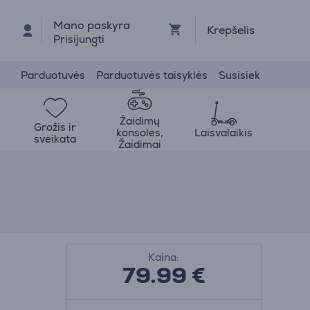
Mano paskyra
Krepšelis
Prisijungti
Parduotuvės
Parduotuvės taisyklės
Susisiek
Žaidimų
Grožis ir
konsolės,
Laisvalaikis
sveikata
Žaidimai
Kaina:
79.99
€