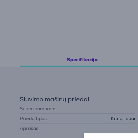
Specifikacija
Siuvimo mašinų priedai
Suderinamumas
Priedo tipas
Kiti priedai
Aprašas