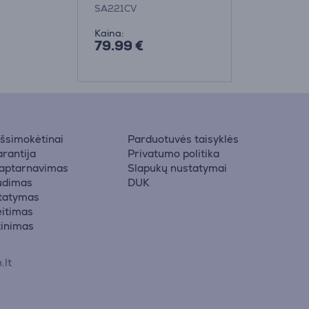
SA221CV
Kaina:
79.99 €
 išsimokėtinai
Parduotuvės taisyklės
rantija
Privatumo politika
 aptarnavimas
Slapukų nustatymai
udimas
DUK
statymas
eitimas
žinimas
.lt