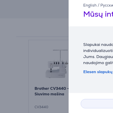
English
/
Русск
Mūsų in
Slapukai naudoj
individualizuot
Jums. Daugiau i
naudojimo galit
Elesen slapukų 
Brother CV3440 -
Brother CV
Siuvimo mašina
Plokščiasiū
mašina
CV3440
CV3550