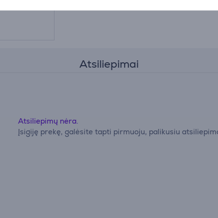
Atsiliepimai
Atsiliepimų nėra.
Įsigiję prekę, galėsite tapti pirmuoju, palikusiu atsiliepim