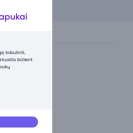
lapukai
į tobulinti,
aktualūs būtent
apukų