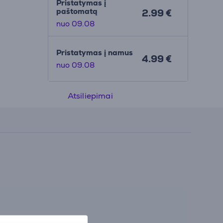
Pristatymas į
paštomatą
2.99 €
nuo 09.08
Pristatymas į namus
4.99 €
nuo 09.08
Atsiliepimai