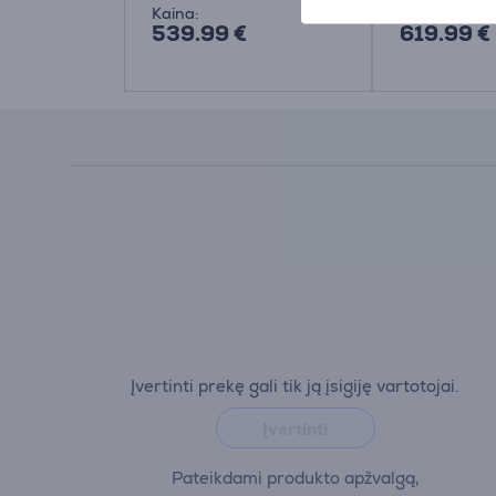
Kaina:
Kaina:
539.99 €
619.99 €
Įvertinti prekę gali tik ją įsigiję vartotojai.
Įvertinti
Pateikdami produkto apžvalgą,