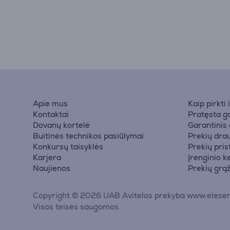
Apie mus
Kaip pirkti
Kontaktai
Pratęsta ga
Dovanų kortelė
Garantinis
Buitinės technikos pasiūlymai
Prekių dra
Konkursų taisyklės
Prekių pri
Karjera
Įrenginio k
Naujienos
Prekių grą
Copyright © 2026 UAB Avitelos prekyba www.elesen
Visos teisės saugomos.