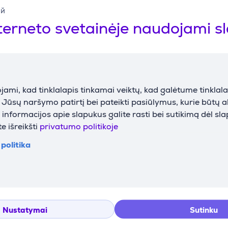
ий
terneto svetainėje naudojami s
Suderinamos prekės
ami, kad tinklalapis tinkamai veiktų, kad galėtume tinklalap
i Jūsų naršymo patirtį bei pateikti pasiūlymus, kurie būtų 
nformacijos apie slapukus galite rasti bei sutikimą dėl sl
e išreikšti
privatumo politikoje
politika
3550 -
lė siuvimo
Nustatymai
Sutinku