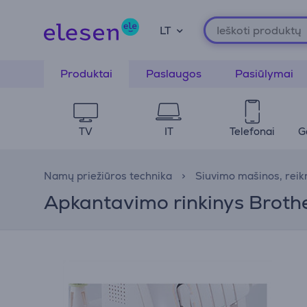
LT
Produktai
Paslaugos
Pasiūlymai
TV
IT
Telefonai
G
Namų priežiūros technika
Siuvimo mašinos, rei
Apkantavimo rinkinys Brot