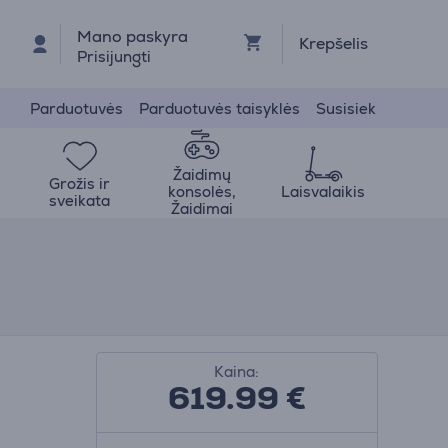
Mano paskyra
Krepšelis
Prisijungti
Parduotuvės
Parduotuvės taisyklės
Susisiek
Žaidimų
Grožis ir
konsolės,
Laisvalaikis
sveikata
Žaidimai
Kaina:
619.99
€