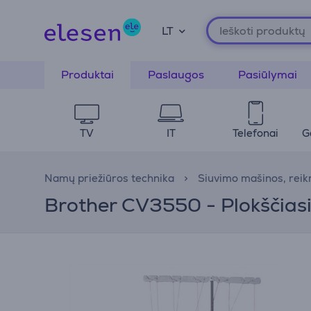
LT
Produktai
Paslaugos
Pasiūlymai
TV
IT
Telefonai
G
Namų priežiūros technika
Siuvimo mašinos, rei
Brother CV3550 - Plokščias