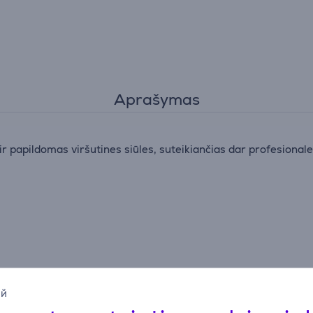
Aprašymas
 papildomas viršutines siūles, suteikiančias dar profesionale
ий
 tinka apsiuvimui, dekoratyviniams efektams, elastingoms ir pat