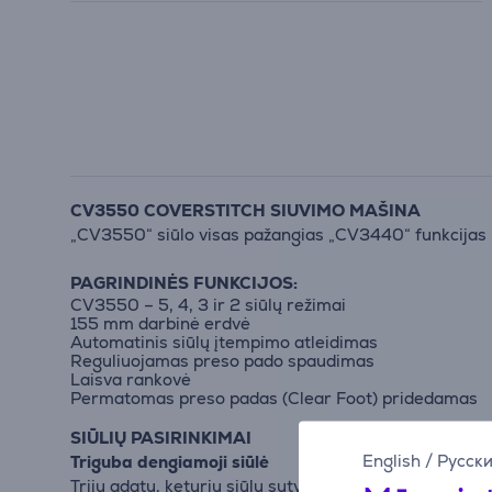
CV3550 COVERSTITCH SIUVIMO MAŠINA
„CV3550“ siūlo visas pažangias „CV3440“ funkcijas ir
PAGRINDINĖS FUNKCIJOS:
CV3550 – 5, 4, 3 ir 2 siūlų režimai
155 mm darbinė erdvė
Automatinis siūlų įtempimo atleidimas
Reguliuojamas preso pado spaudimas
Laisva rankovė
Permatomas preso padas (Clear Foot) pridedamas
SIŪLIŲ PASIRINKIMAI
English
/
Русск
Triguba dengiamoji siūlė
Trijų adatų, keturių siūlų sutvirtinta siūlė. Idealiai