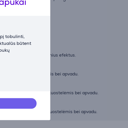
lapukai
ėlių ir megztinių.
į tobulinti,
žbaigimams.
aktualūs būtent
apukų
dinius ir kurti dekoratyvinius efektus.
 su elastinėmis juostelėmis bei apvadu.
užbaigimui su elastinėmis juostelėmis bei apvadu.
žbaigimui su elastinėmis juostelėmis bei apvadu.