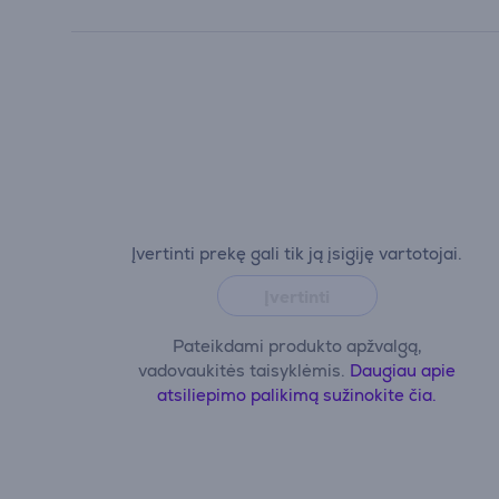
Įvertinti prekę gali tik ją įsigiję vartotojai.
Įvertinti
Pateikdami produkto apžvalgą,
vadovaukitės taisyklėmis.
Daugiau apie
atsiliepimo palikimą sužinokite čia.