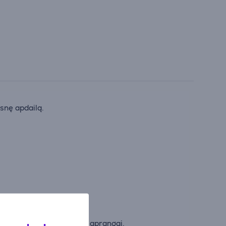
snę apdailą.
varioms siūlėms sportinei aprangai.