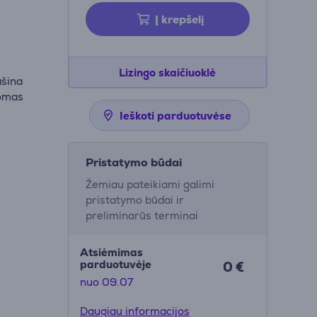
Į krepšelį
Lizingo skaičiuoklė
ašina
domas
Ieškoti parduotuvėse
Pristatymo būdai
Žemiau pateikiami galimi
pristatymo būdai ir
preliminarūs terminai
Atsiėmimas
parduotuvėje
0 €
nuo 09.07
Daugiau informacijos