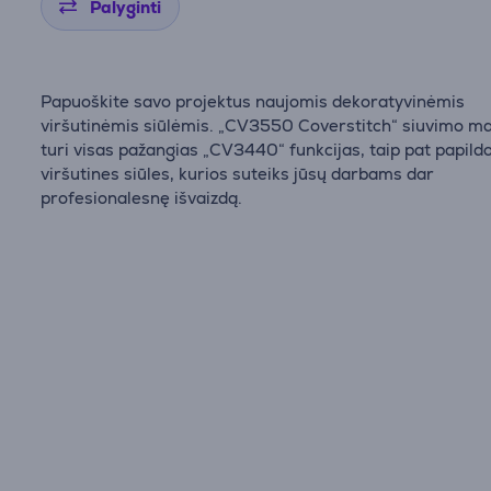
Palyginti
Papuoškite savo projektus naujomis dekoratyvinėmis
viršutinėmis siūlėmis. „CV3550 Coverstitch“ siuvimo m
turi visas pažangias „CV3440“ funkcijas, taip pat papil
viršutines siūles, kurios suteiks jūsų darbams dar
profesionalesnę išvaizdą.