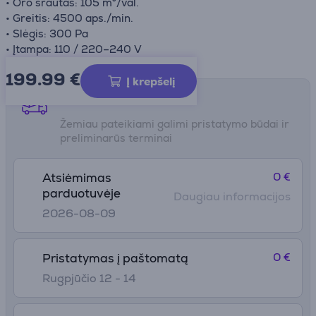
• Oro srautas: 105 m³/val.
• Greitis: 4500 aps./min.
• Slėgis: 300 Pa
• Įtampa: 110 / 220–240 V
199.99
€
Į krepšelį
Pristatymo būdai
Žemiau pateikiami galimi pristatymo būdai ir
preliminarūs terminai
0 €
Atsiėmimas
parduotuvėje
Daugiau informacijos
2026-08-09
0 €
Pristatymas į paštomatą
Rugpjūčio 12 - 14