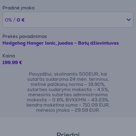
Pradinė įmoka
0% /
0 €
Prekės pavadinimas
Hedgehog Hanger Ionic, juodas - Batų džiovintuvas
Kaina
199.99 €
Pavyzdžiui, skolinantis 500EUR, kai
sutartis sudaroma 24 mėn. terminui,
metinė palūkanų norma – 19,90%,
sutarties sudarymo mokestis – 4.5%,
mėnesinis sutarties administravimo
mokestis – 0.6%, BVKKMN – 43.23%,
bendra mokėtina suma – 710.09 EUR,
mėnesio įmoka – 29.59 EUR.
Priedai