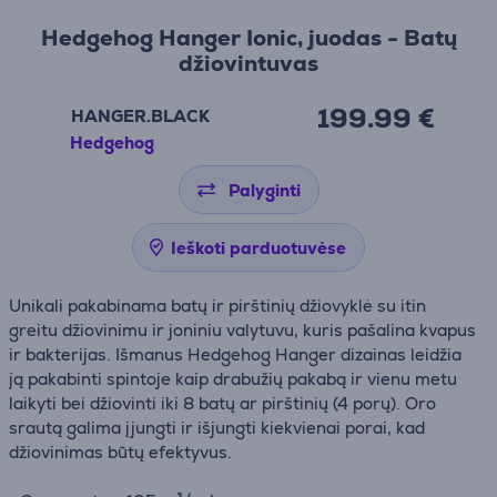
Hedgehog Hanger Ionic, juodas - Batų
džiovintuvas
199.99 €
HANGER.BLACK
Hedgehog
Palyginti
Ieškoti parduotuvėse
Unikali pakabinama batų ir pirštinių džiovyklė su itin
greitu džiovinimu ir joniniu valytuvu, kuris pašalina kvapus
ir bakterijas. Išmanus Hedgehog Hanger dizainas leidžia
ją pakabinti spintoje kaip drabužių pakabą ir vienu metu
laikyti bei džiovinti iki 8 batų ar pirštinių (4 porų). Oro
srautą galima įjungti ir išjungti kiekvienai porai, kad
džiovinimas būtų efektyvus.