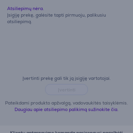
Atsiliepimų nėra.
Įsigiję prekę, galėsite tapti pirmuoju, palikusiu
atsiliepimą.
Įvertinti prekę gali tik ją įsigiję vartotojai.
Įvertinti
Pateikdami produkto apžvalgą, vadovaukitės taisyklėmis.
Daugiau apie atsiliepimo palikimą sužinokite čia.
Klientų aptarnavimo komanda pasirengusi pagelbėti