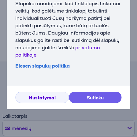
Slapukai naudojami, kad tinklalapis tinkamai
veiktų, kad galėtume tinklalapį tobulinti,
Hedgehog Hanger yra kompaktiškas ir lengvai
individualizuoti Jūsų naršymo patirtį bei
transportuojamas – puikiai tinka kelionėms.
pateikti pasiūlymus, kurie būtų aktualūs
Skandinaviškas, elegantiškas dizainas. Pelnytai
būtent Jums. Daugiau informacijos apie
įvertintas prestižiniu Red Dot apdovanojimu už
slapukus galite rasti bei sutikimą dėl slapukų
produkto dizainą bei NY Product Design Award už
naudojimo galite išreikšti
privatumo
inovatyvius sprendimus.
politikoje
Elesen slapukų politika
Lizingo skaičiuoklė
Preliminari mėnesinė įmoka
21 €
Nustatymai
Sutinku
Laikotarpis
12
mėnesių