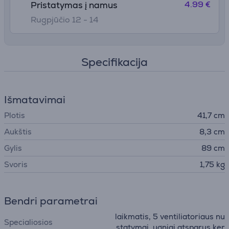
4.99 €
Pristatymas į namus
Rugpjūčio 12 - 14
Specifikacija
Išmatavimai
Plotis
41,7 cm
Aukštis
8,3 cm
Gylis
89 cm
Svoris
1,75 kg
Bendri parametrai
laikmatis, 5 ventiliatoriaus nu
Specialiosios
statymai, ugniai atsparus ker