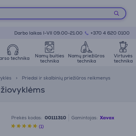
Darbo laikas I-VII 09:00-21:00
+370 4 620 0100
Namų buities
Namų priežiūros
Virtuvės
arso technika
technika
technika
technika
vyklės
Priedai ir skalbinių priežiūros reikmenys
džiovyklėms
Prekės kodas:
00111310
Gamintojas:
Xavax
(1)