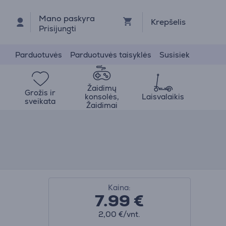
Mano paskyra
Krepšelis
Prisijungti
Parduotuvės
Parduotuvės taisyklės
Susisiek
Žaidimų
Grožis ir
konsolės,
Laisvalaikis
sveikata
Žaidimai
Kaina:
7.99
€
2,00 €/vnt.