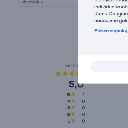
Universalus
Taip
individualizuot
Jums. Daugiau i
naudojimo galit
Elesen slapukų 
Įvertinimas
(1)
5,0
5
1
4
0
3
0
2
0
1
0