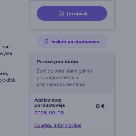
Į krepšelį
Ieškoti parduotuvėse
o nuo
ovyklė
Pristatymo būdai
Žemiau pateikiami galimi
rio,
pristatymo būdai ir
plokštė,
preliminarūs terminai
Atsiėmimas
parduotuvėje
0 €
2026-08-09
Daugiau informacijos