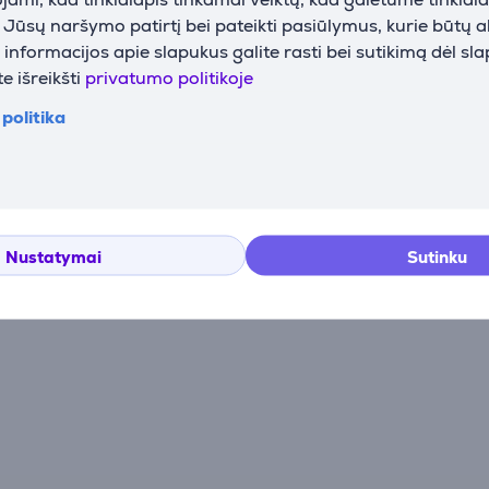
i Jūsų naršymo patirtį bei pateikti pasiūlymus, kurie būtų 
nformacijos apie slapukus galite rasti bei sutikimą dėl sl
e išreikšti
privatumo politikoje
politika
Atsiliepimai
Nustatymai
Sutinku