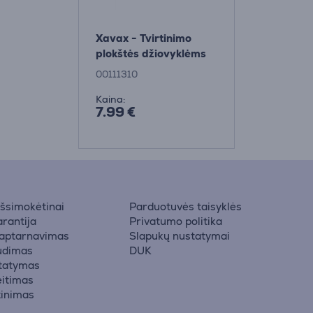
Xavax - Tvirtinimo
plokštės džiovyklėms
00111310
Kaina:
7.99 €
 išsimokėtinai
Parduotuvės taisyklės
rantija
Privatumo politika
 aptarnavimas
Slapukų nustatymai
udimas
DUK
statymas
eitimas
žinimas