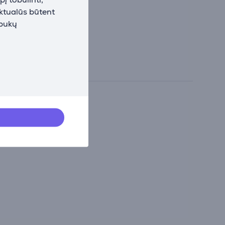
aktualūs būtent
apukų