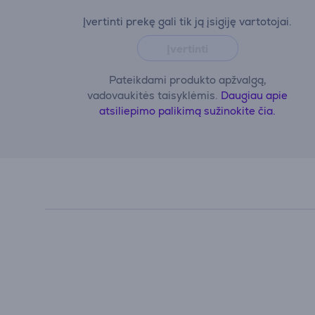
Įvertinti prekę gali tik ją įsigiję vartotojai.
Įvertinti
Pateikdami produkto apžvalgą,
vadovaukitės taisyklėmis.
Daugiau apie
atsiliepimo palikimą sužinokite čia.