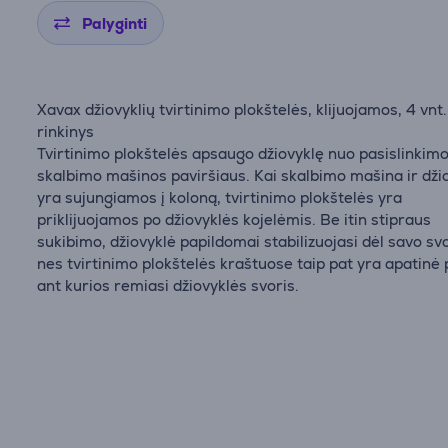
Palyginti
Xavax džiovyklių tvirtinimo plokštelės, klijuojamos, 4 vnt.
rinkinys
Tvirtinimo plokštelės apsaugo džiovyklę nuo pasislinkim
skalbimo mašinos paviršiaus. Kai skalbimo mašina ir dži
yra sujungiamos į koloną, tvirtinimo plokštelės yra
priklijuojamos po džiovyklės kojelėmis. Be itin stipraus
sukibimo, džiovyklė papildomai stabilizuojasi dėl savo svo
nes tvirtinimo plokštelės kraštuose taip pat yra apatinė 
ant kurios remiasi džiovyklės svoris.