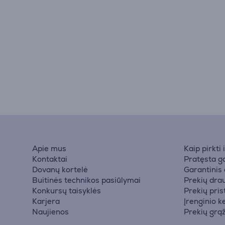
Apie mus
Kaip pirkti
Kontaktai
Pratęsta ga
Dovanų kortelė
Garantinis
Buitinės technikos pasiūlymai
Prekių dra
Konkursų taisyklės
Prekių pri
Karjera
Įrenginio k
Naujienos
Prekių grą