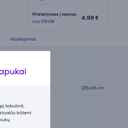
 iki
Pristatymas į namus
4.99 €
nuo 09.08
Atsiliepimai
lapukai
šmatavimai
yginimo lentos
135x45 cm
atmenys
į tobulinti,
aktualūs būtent
apukų