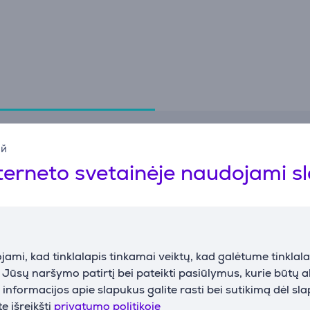
lygintuvui padėti
• Patogu nugarai – reguliuojamas lyginimo aukštis nuo 79
102 cm
Specifikacija
ий
terneto svetainėje naudojami s
Lygintuvas
I
Tipas
Lyginimo lenta
L
m
ami, kad tinklalapis tinkamai veiktų, kad galėtume tinklalap
i Jūsų naršymo patirtį bei pateikti pasiūlymus, kurie būtų 
nformacijos apie slapukus galite rasti bei sutikimą dėl sl
e išreikšti
privatumo politikoje