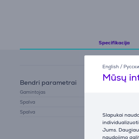
Specifikacija
English
/
Русск
Mūsų in
Bendri parametrai
Gamintojas
Brabantia
Spalva
Juoda
Spalva
Denim Black
Slapukai naudoj
individualizuot
Jums. Daugiau i
naudojimo galit