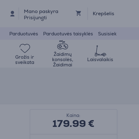
Mano paskyra
Krepšelis
Prisijungti
Parduotuvės
Parduotuvės taisyklės
Susisiek
Žaidimų
Grožis ir
konsolės,
Laisvalaikis
sveikata
Žaidimai
Kaina:
179.99
€