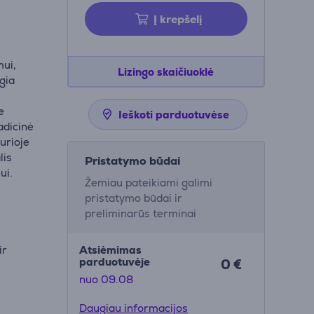
Į krepšelį
mui,
Lizingo skaičiuoklė
gia
e
Ieškoti parduotuvėse
adicinė
urioje
lis
Pristatymo būdai
ui.
Žemiau pateikiami galimi
pristatymo būdai ir
preliminarūs terminai
ir
Atsiėmimas
parduotuvėje
0 €
nuo 09.08
 arba
Daugiau informacijos
a