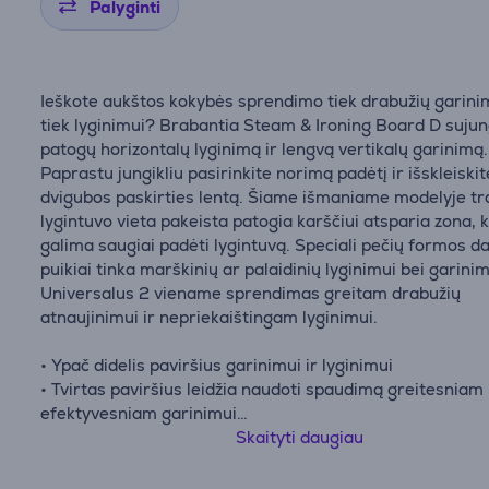
Palyginti
Ieškote aukštos kokybės sprendimo tiek drabužių garini
tiek lyginimui? Brabantia Steam & Ironing Board D sujun
patogų horizontalų lyginimą ir lengvą vertikalų garinimą.
Paprastu jungikliu pasirinkite norimą padėtį ir išskleiskit
dvigubos paskirties lentą. Šiame išmaniame modelyje tr
lygintuvo vieta pakeista patogia karščiui atsparia zona, k
galima saugiai padėti lygintuvą. Speciali pečių formos da
puikiai tinka marškinių ar palaidinių lyginimui bei garinim
Universalus 2 viename sprendimas greitam drabužių
atnaujinimui ir nepriekaištingam lyginimui.
• Ypač didelis paviršius garinimui ir lyginimui
• Tvirtas paviršius leidžia naudoti spaudimą greitesniam 
efektyvesniam garinimui
• Patogus garinimas – papildoma kilpa drabužių pakabai
Skaityti daugiau
švarkų ir palaidinių pakabinimui aplink lentą
• Patogi lygintuvo vieta – integruota karščiui atspari zon