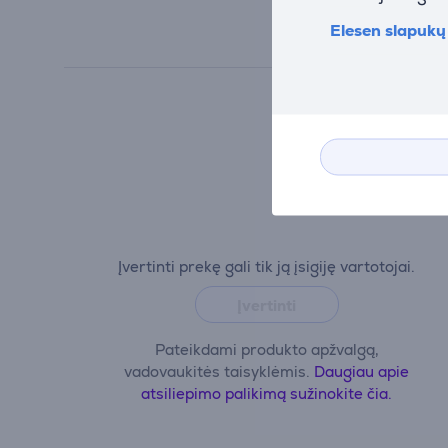
Elesen slapukų 
Įvertinti prekę gali tik ją įsigiję vartotojai.
Įvertinti
Pateikdami produkto apžvalgą,
vadovaukitės taisyklėmis.
Daugiau apie
atsiliepimo palikimą sužinokite čia.