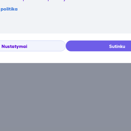
politika
Atsiliepimai
Nustatymai
Sutinku
Atsiliepimų nėra.
Įsigiję prekę, galėsite tapti pirmuoju, palikusiu atsiliepim