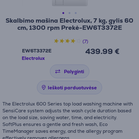
Skalbimo mašina Electrolux, 7 kg, gylis 60
cm, 1300 rpm Prekė-EW6T3372E
(7)
439.99 €
EW6T3372E
Electrolux
Palyginti
Ieškoti parduotuvėse
The Electrolux 600 Series top load washing machine with
SensiCare system adjusts the wash cycle duration based
on the load size, saving water, time, and electricity.
SoftPlus ensures a gentle and fresh wash, Eco
TimeManager saves energy, and the allergy program
effectively removes allergens.