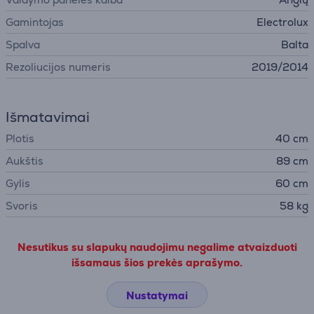
Gamintojas
Electrolux
Spalva
Balta
Rezoliucijos numeris
2019/2014
Išmatavimai
Plotis
40 cm
Aukštis
89 cm
Gylis
60 cm
Svoris
58 kg
Nesutikus su slapukų naudojimu negalime atvaizduoti
išsamaus šios prekės aprašymo.
Nustatymai