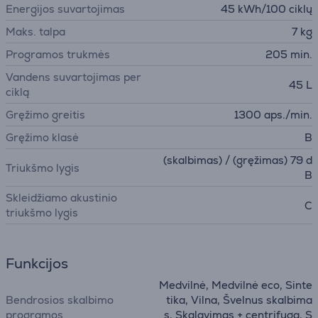
Energijos suvartojimas
45 kWh/100 ciklų
Maks. talpa
7 kg
Programos trukmės
205 min.
Vandens suvartojimas per
45 L
ciklą
Gręžimo greitis
1300 aps./min.
Gręžimo klasė
B
(skalbimas) / (gręžimas) 79 d
Triukšmo lygis
B
Skleidžiamo akustinio
C
triukšmo lygis
Funkcijos
Medvilnė, Medvilnė eco, Sinte
Bendrosios skalbimo
tika, Vilna, Švelnus skalbima
programos
s, Skalavimas + centrifuga, S