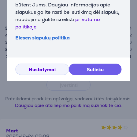
būtent Jums. Daugiau informacijos apie
(7)
slapukus galite rasti bei sutikimą dėl slapukų
4,1
naudojimo galite išreikšti
privatumo
politikoje
5
4
4
2
Elesen slapukų politika
3
0
2
0
1
1
Nustatymai
Sutinku
Įvertinti prekę gali tik ją įsigiję vartotojai.
Įvertinti
Pateikdami produkto apžvalgą, vadovaukitės taisyklėmis.
Daugiau apie atsiliepimo palikimą sužinokite čia.
Mart
2025-12-24 09:08