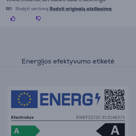
Rodyti vertimą
Rodyti originalų atsiliepimą
Energijos efektyvumo etiketė