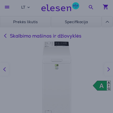
LT
Prekės likutis
Specifikacija
Skalbimo mašinos ir džiovyklės
A
A
A
G