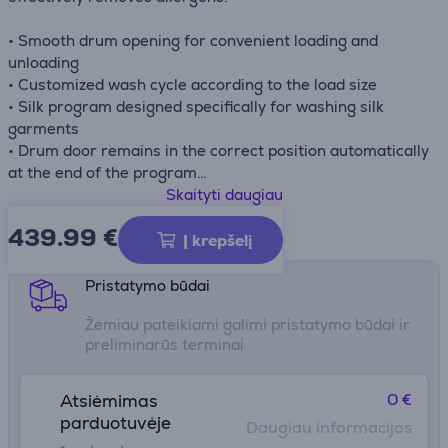
• Smooth drum opening for convenient loading and
unloading
• Customized wash cycle according to the load size
• Silk program designed specifically for washing silk
garments
• Drum door remains in the correct position automatically
at the end of the program
• Flood protection
Skaityti daugiau
439.99
€
Gaminio informacijos lapas
Į krepšelį
Pristatymo būdai
Žemiau pateikiami galimi pristatymo būdai ir
preliminarūs terminai
0 €
Atsiėmimas
parduotuvėje
Daugiau informacijos