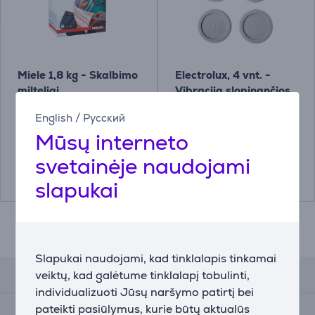
Miele 1,8 kg - Skalbimo
Electrolux, 4 vnt. -
milteliai
Vibraciją slopinančios
kojelės
English
/
Русский
10459790
E4WHPA02
Mūsų interneto
Kaina:
Kaina:
svetainėje naudojami
34.99 €
8.99 €
slapukai
Slapukai naudojami, kad tinklalapis tinkamai
veiktų, kad galėtume tinklalapį tobulinti,
Atsiliepimai
individualizuoti Jūsų naršymo patirtį bei
Įvertinimas
pateikti pasiūlymus, kurie būtų aktualūs