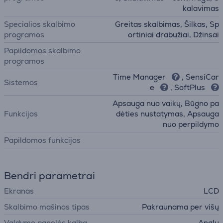
kalavimas
Specialios skalbimo
Greitas skalbimas, Šilkas, Sp
programos
ortiniai drabužiai, Džinsai
Papildomos skalbimo
programos
Time Manager
, SensiCar
Sistemos
e
, SoftPlus
Apsauga nuo vaikų, Būgno pa
Funkcijos
dėties nustatymas, Apsauga
nuo perpildymo
Papildomos funkcijos
Bendri parametrai
Ekranas
LCD
Skalbimo mašinos tipas
Pakraunama per višų
Valdymo panelės kalba
Anglų