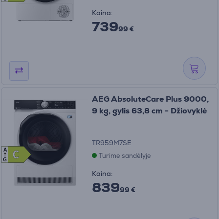
Kaina:
739
99 €
AEG AbsoluteCare Plus 9000,
9 kg, gylis 63,8 cm - Džiovyklė
TR959M7SE
A
C
C
Turime sandėlyje
G
Kaina:
839
99 €