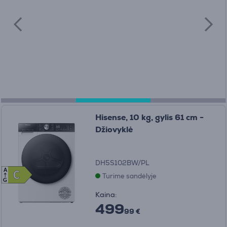
Hisense, 10 kg, gylis 61 cm -
Džiovyklė
DH5S102BW/PL
A
C
C
Turime sandėlyje
G
Kaina:
499
99 €