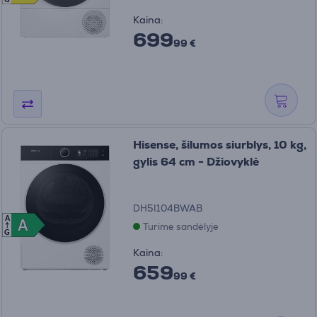
G
Kaina:
699
99 €
Hisense, šilumos siurblys, 10 kg,
gylis 64 cm - Džiovyklė
DH5I104BWAB
A
A
A
Turime sandėlyje
G
Kaina:
659
99 €