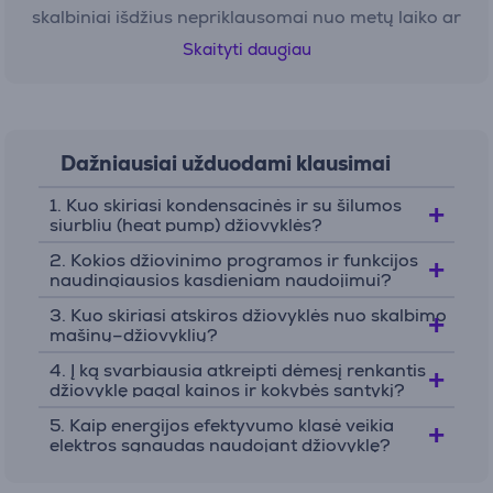
skalbiniai išdžius nepriklausomai nuo metų laiko ar
vietos, kur gyveni. Tai ypač patogu butuose be
Skaityti daugiau
balkono ar kai nėra daug vietos skalbinių
džiaustymui.
Švelnesnė drabužių priežiūra.
Kokybiška rūbų
Dažniausiai užduodami klausimai
džiovyklė ne tik džiovina, bet ir rūpinasi audinių
1. Kuo skiriasi kondensacinės ir su šilumos
ilgaamžiškumu. Švelnus oro srautas ir tiksliai
siurbliu (heat pump) džiovyklės?
parinkta temperatūra apsaugo nuo susitraukimo,
2. Kokios džiovinimo programos ir funkcijos
padeda išlaikyti formą bei spalvas. Kai kurie
naudingiausios kasdieniam naudojimui?
modeliai turi net garų ar atgaivinimo programas,
3. Kuo skiriasi atskiros džiovyklės nuo skalbimo
kurios pašalina kvapus ir sumažina lyginimo
mašinų–džiovyklių?
poreikį. Tai reiškia, kad mėgstami drabužiai ilgiau
4. Į ką svarbiausia atkreipti dėmesį renkantis
išlieka kaip nauji – o tau lieka daugiau laiko
džiovyklę pagal kainos ir kokybės santykį?
poilsiui.
5. Kaip energijos efektyvumo klasė veikia
elektros sąnaudas naudojant džiovyklę?
Mažiau drėgmės namuose.
Drėgni skalbiniai
išskiria daug garų ir padidina patalpos drėgmės