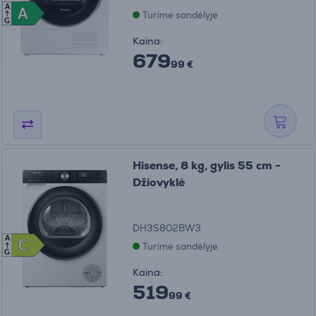
A
A
A
Turime sandėlyje
G
Kaina:
679
99 €
Hisense, 8 kg, gylis 55 cm -
Džiovyklė
DH3S802BW3
A
C
C
Turime sandėlyje
G
Kaina:
519
99 €