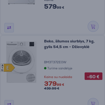
579
99 €
Beko, šilumos siurblys, 7 kg,
gylis 54,5 cm - Džiovyklė
BM3T372E0W
A
E
E
Turime sandėlyje
G
-60 €
Kaina su nuolaida
379
99 €
439.99 €