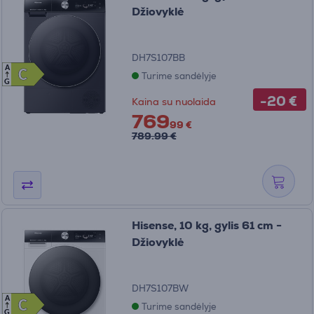
Džiovyklė
DH7S107BB
A
C
C
Turime sandėlyje
G
-20 €
Kaina su nuolaida
769
99 €
789.99 €
Hisense, 10 kg, gylis 61 cm -
Džiovyklė
DH7S107BW
A
C
C
Turime sandėlyje
G