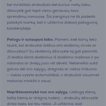
bei minkštais drabužiais bet kuriuo metų laiku,
džiovyklė gali tapti vienu geriausių tavo
sprendimų namuose. Šis įrenginys ne tik padeda
palaikyti tvarką, bet ir užtikrina didesnį patogumą
kasdienybėje.
Patogu ir sutaupysi laiko.
Pameni, kiek kartų teko
laukti, kol drabužiai išdžius ant skalbinių virvės ar
džiovyklos? Su skalbinių džiovykle tą gali pamiršti.
Ji leidžia išimti skalbinius iš skalbimo mašinos ir po
valandos ar dviejų juos vėl dėvėti. Nebereikia sukti
galvos dėl oro sąlygų, drėgmės ar vietos trūkumo
– viskas vyksta automatiškai, o drabužiai visuomet
maloniai minkšti ir sausi.
Nepriklausomybė nuo oro sąlygų.
Lietingą dieną,
šaltą žiemą ar drėgną rudenį – drabužių džiovyklė
dirba tada, kai tau reikia. Ji užtikrina, kad