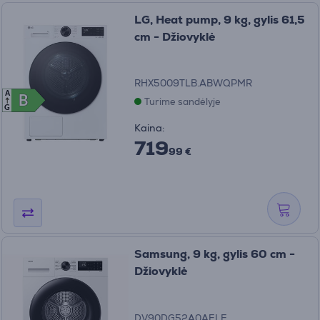
LG, Heat pump, 9 kg, gylis 61,5
cm - Džiovyklė
RHX5009TLB.ABWQPMR
A
B
B
Turime sandėlyje
G
Kaina:
719
99 €
Samsung, 9 kg, gylis 60 cm -
Džiovyklė
DV90DG52A0AELE