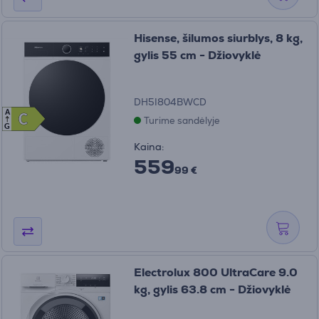
Hisense, šilumos siurblys, 8 kg,
gylis 55 cm - Džiovyklė
DH5I804BWCD
A
C
C
Turime sandėlyje
G
Kaina:
559
99 €
Electrolux 800 UltraCare 9.0
kg, gylis 63.8 cm - Džiovyklė