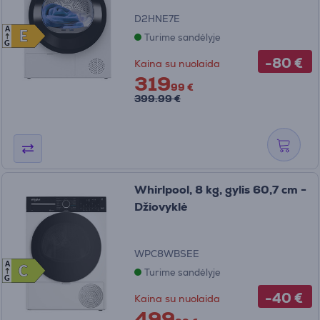
D2HNE7E
A
E
E
Turime sandėlyje
G
-80 €
Kaina su nuolaida
319
99 €
399.99 €
Whirlpool, 8 kg, gylis 60,7 cm -
Džiovyklė
WPC8WBSEE
A
C
C
Turime sandėlyje
G
-40 €
Kaina su nuolaida
499