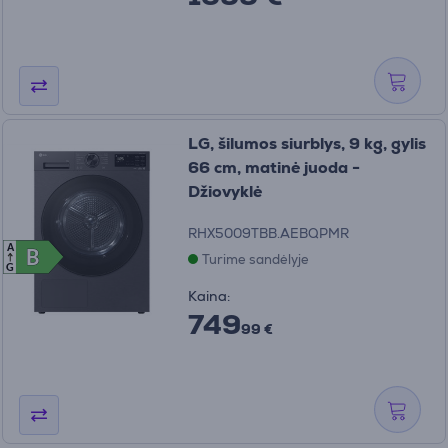
LG, šilumos siurblys, 9 kg, gylis
66 cm, matinė juoda -
Džiovyklė
RHX5009TBB.AEBQPMR
A
B
B
Turime sandėlyje
G
Kaina:
749
99 €