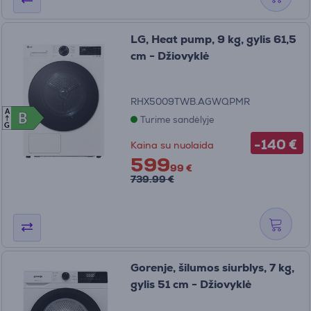
LG, Heat pump, 9 kg, gylis 61,5
cm - Džiovyklė
RHX5009TWB.AGWQPMR
A
B
B
Turime sandėlyje
G
-140 €
Kaina su nuolaida
599
99 €
739.99 €
Gorenje, šilumos siurblys, 7 kg,
gylis 51 cm - Džiovyklė