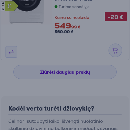
A
C
C
Turime sandėlyje
G
-20 €
Kaina su nuolaida
549
99 €
569.99 €
Žiūrėti daugiau prekių
Kodėl verta turėti džiovyklę?
Jei nori sutaupyti laiko, išvengti nuolatinio
skalbinių džiovinimo balkone ir mėgautis švariais