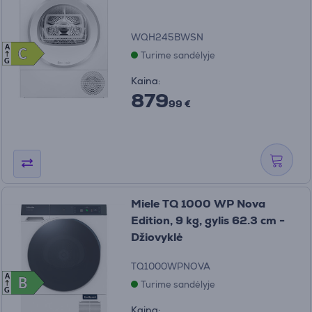
WQH245BWSN
A
C
C
Turime sandėlyje
G
Kaina:
879
99 €
Miele TQ 1000 WP Nova
Edition, 9 kg, gylis 62.3 cm -
Džiovyklė
TQ1000WPNOVA
A
B
B
Turime sandėlyje
G
Kaina: