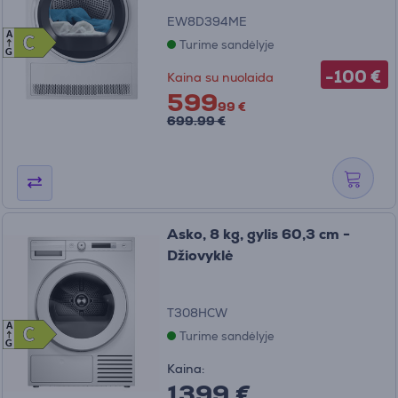
EW8D394ME
A
C
C
Turime sandėlyje
G
-100 €
Kaina su nuolaida
599
99 €
699.99 €
Asko, 8 kg, gylis 60,3 cm -
Džiovyklė
T308HCW
A
C
C
Turime sandėlyje
G
Kaina:
1399 €