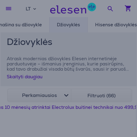
LT
ašina su džiovykle
Džiovyklės
Hisense džiovyklės
Džiovyklės
Atrask modernias džiovykles Elesen internetinėje
parduotuvėje – išmanius įrenginius, kurie pasirūpins,
kad tavo drabužiai visada būtų švarūs, sausi ir paruošti
dėvėti. Šiuolaikinės skalbinių džiovyklės leidžia
Skaityti daugiau
sutaupyti laiko, vietos ir išvengti drėgmės pertekliaus
namuose. Ji tampa nepakeičiamu pagalbininku buityje.
Elesen rasi platų, kruopščiai atrinktų skalbinių
džiovyklių pasirinkimą. Palygink skirtingų gamintojų
Perkamiausios
Filtruoti (66)
prietaisus ir išsirink geriausią!