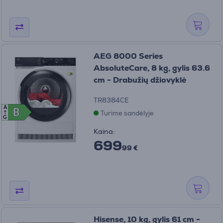
AEG 8000 Series
AbsoluteCare, 8 kg, gylis 63.6
cm - Drabužių džiovyklė
TR8384CE
A
B
B
Turime sandėlyje
G
Kaina:
699
99 €
Hisense, 10 kg, gylis 61 cm -