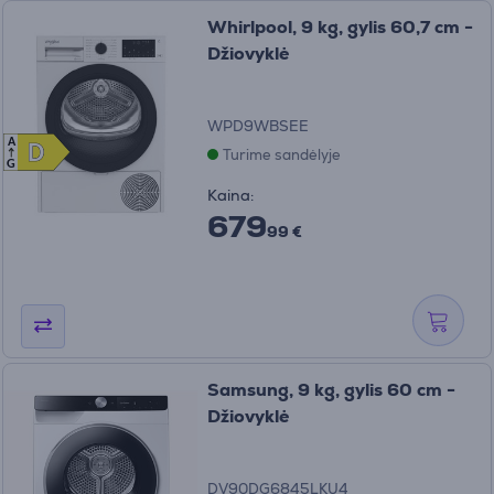
Whirlpool, 9 kg, gylis 60,7 cm -
Džiovyklė
WPD9WBSEE
A
D
D
Turime sandėlyje
G
Kaina:
679
99 €
Samsung, 9 kg, gylis 60 cm -
Džiovyklė
DV90DG6845LKU4