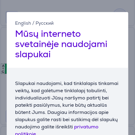
English
/
Русский
Mūsų interneto
Samsung BeSpoke AI, 9 kg,
svetainėje naudojami
gylis 60 cm - Džiovyklė
slapukai
DV90DB7845GEU4
A
A
A
Turime sandėlyje
G
Kaina:
Slapukai naudojami, kad tinklalapis tinkamai
779
veiktų, kad galėtume tinklalapį tobulinti,
99 €
individualizuoti Jūsų naršymo patirtį bei
pateikti pasiūlymus, kurie būtų aktualūs
būtent Jums. Daugiau informacijos apie
slapukus galite rasti bei sutikimą dėl slapukų
naudojimo galite išreikšti
privatumo
Asko, 8 kg, gylis 63 cm -
politikoje