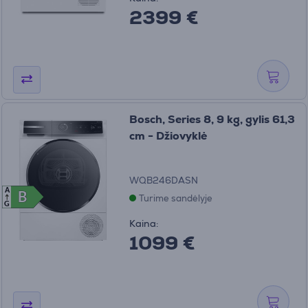
2399 €
Bosch, Series 8, 9 kg, gylis 61,3
cm - Džiovyklė
WQB246DASN
A
B
B
Turime sandėlyje
G
Kaina:
1099 €