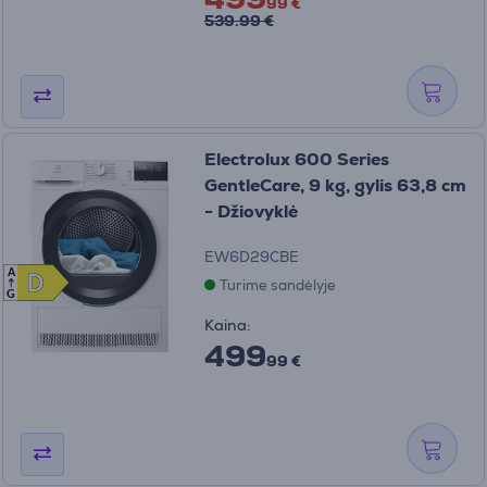
99 €
539.99 €
Electrolux 600 Series
GentleCare, 9 kg, gylis 63,8 cm
- Džiovyklė
EW6D29CBE
A
D
D
Turime sandėlyje
G
Kaina:
499
99 €