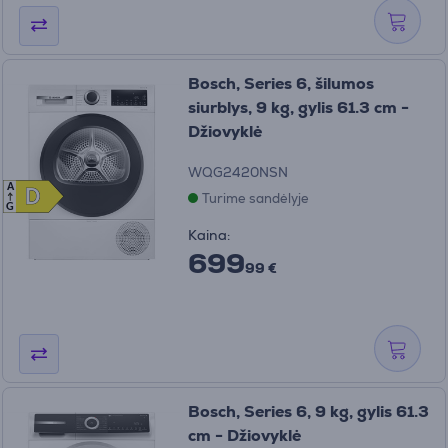
Bosch, Series 6, šilumos
siurblys, 9 kg, gylis 61.3 cm -
Džiovyklė
WQG2420NSN
A
D
D
Turime sandėlyje
G
Kaina:
699
99 €
Bosch, Series 6, 9 kg, gylis 61.3
cm - Džiovyklė