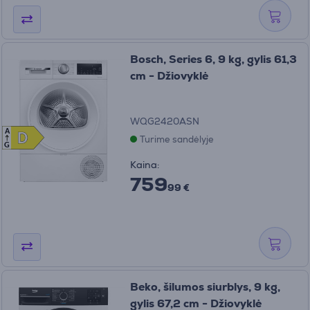
Bosch, Series 6, 9 kg, gylis 61,3
cm - Džiovyklė
WQG2420ASN
A
D
D
Turime sandėlyje
G
Kaina:
759
99 €
Beko, šilumos siurblys, 9 kg,
gylis 67,2 cm - Džiovyklė