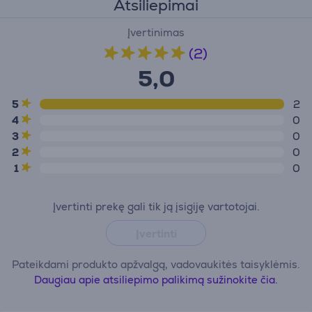
Atsiliepimai
Įvertinimas
(2)
5,0
5
2
4
0
3
0
2
0
1
0
Įvertinti prekę gali tik ją įsigiję vartotojai.
Įvertinti
Pateikdami produkto apžvalgą, vadovaukitės taisyklėmis.
Daugiau apie atsiliepimo palikimą sužinokite čia.