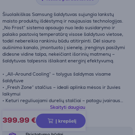
Šiuolaikiškas Samsung šaldytuvas sujungia lankstų
maisto produktų išdėstymą ir naujausias technologijas.
„No Frost“ sistema apsaugo nuo ledo susidarymo ir
palaiko pastovią temperatūrą visose šaldytuvo vietose,
todėl nebereikia rankiniu būdu atitirpinti. Dėl siauro
aušinimo kanalo, įmontuoto į sienelę, įrenginys pasižymi
didesne vidine talpa, nekeičiant išorinių matmenų –
šaldytuvas talpesnis išlaikant energinį efektyvumą.
• „All-Around Cooling“ – tolygus šaldymas visame
šaldytuve
• „Fresh Zone“ stalčius – ideali aplinka mėsos ir žuvies
laikymui
• Keturi reguliuojami durelių stalčiai – patogu įvairaus
dydžio produktams laikyti
Skaityti daugiau
• LED apšvietimas
399.99
€
Gaminio informacijos lapas
• Skaitmeninis inverterinis kompresorius – mažesnės
Į krepšelį
energijos sąnaudos, tylesnis veikimas ir ilgesnis
tarnavimo laikas
Pristatymo būdai