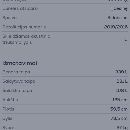
Durelės atsidaro
Į dešinę
Spalva
Sidabrinė
Rezoliucijos numeris
2019/2016
Skleidžiamas akustinio
C
triukšmo lygis
Išmatavimai
Bendra talpa
339 L
Šaldytuvo talpa
231 L
Šaldiklio talpa
108 L
Aukštis
185 cm
Plotis
59,5 cm
Gylis
73,5 cm
Svoris
67 kg