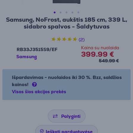
Samsung, NoFrost, aukštis 185 cm, 339 L,
sidabro spalvos - Šaldytuvas
(2)
Kaina su nuolaida
RB33J3515S9/EF
399.99 €
Samsung
549.99 €
Išpardavimas - nuolaidos iki 30 %. Bzz, saldžios
kainos!
Visos šios akcijos prekės
Palyginti
Ieškoti parduotuvėse