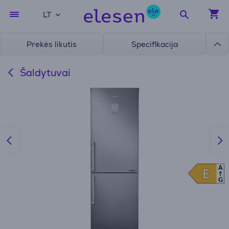
LT
Prekės likutis
Specifikacija
Šaldytuvai
A
E
E
G