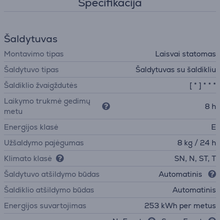
Specifikacija
Šaldytuvas
Montavimo tipas
Laisvai statomas
Šaldytuvo tipas
Šaldytuvas su šaldikliu
Šaldiklio žvaigždutės
[ * ] * * *
Laikymo trukmė gedimų
8 h
metu
Energijos klasė
E
Užšaldymo pajėgumas
8 kg / 24 h
Klimato klasė
SN, N, ST, T
Šaldytuvo atšildymo būdas
Automatinis
Šaldiklio atšildymo būdas
Automatinis
Energijos suvartojimas
253 kWh per metus