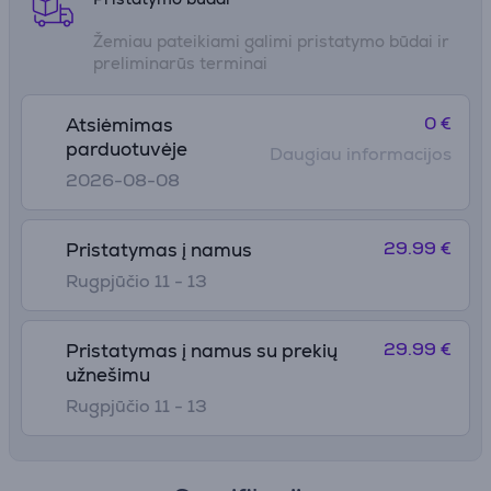
Žemiau pateikiami galimi pristatymo būdai ir
preliminarūs terminai
0 €
Atsiėmimas
parduotuvėje
Daugiau informacijos
2026-08-08
29.99 €
Pristatymas į namus
Rugpjūčio 11 - 13
29.99 €
Pristatymas į namus su prekių
užnešimu
Rugpjūčio 11 - 13