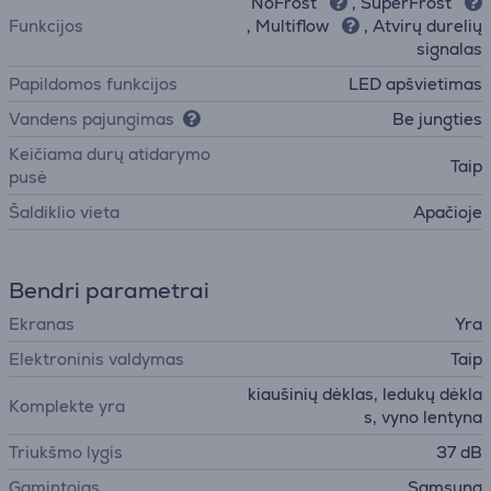
NoFrost
, SuperFrost
Funkcijos
, Multiflow
, Atvirų durelių
signalas
Papildomos funkcijos
LED apšvietimas
Vandens pajungimas
Be jungties
Keičiama durų atidarymo
Taip
pusė
Šaldiklio vieta
Apačioje
Bendri parametrai
Ekranas
Yra
Elektroninis valdymas
Taip
kiaušinių dėklas, ledukų dėkla
Komplekte yra
s, vyno lentyna
Triukšmo lygis
37 dB
Gamintojas
Samsung