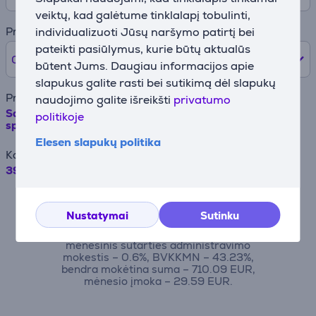
veiktų, kad galėtume tinklalapį tobulinti,
Pradinė įmoka
individualizuoti Jūsų naršymo patirtį bei
pateikti pasiūlymus, kurie būtų aktualūs
0% /
0 €
būtent Jums. Daugiau informacijos apie
slapukus galite rasti bei sutikimą dėl slapukų
Prekės pavadinimas
naudojimo galite išreikšti
privatumo
Samsung, NoFrost, aukštis 185 cm, 339 L, sidabro
politikoje
spalvos - Šaldytuvas
Elesen slapukų politika
Kaina
399.99 €
Pavyzdžiui, skolinantis 500EUR, kai
sutartis sudaroma 24 mėn. terminui,
Nustatymai
Sutinku
metinė palūkanų norma – 19,90%,
sutarties sudarymo mokestis – 4.5%,
mėnesinis sutarties administravimo
mokestis – 0.6%, BVKKMN – 43.23%,
bendra mokėtina suma – 710.09 EUR,
mėnesio įmoka – 29.59 EUR.