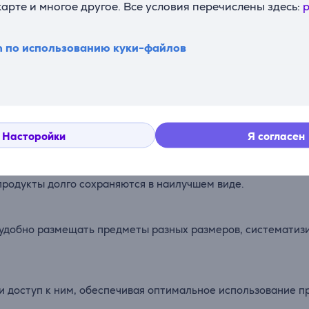
карте и многое другое. Все условия перечислены здесь:
p
n по использованию куки-файлов
SpaceMax™, которая позволяет добиться большего полезно
ктивность холодильника.
ки рабочей камеры. Охлажденный воздух циркулирует чере
ддерживается постоянная температура и продукты остаются
Насторойки
Я согласен
вижной ящик, в котором создаются идеальные условия для 
продукты долго сохраняются в наилучшем виде.
удобно размещать предметы разных размеров, систематизи
 доступ к ним, обеспечивая оптимальное использование п