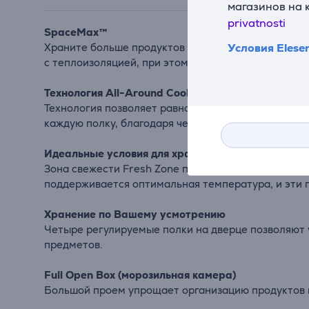
магазинов на 
privatnosti
SpaceMax™
Условия Elese
Храните больше продуктов с помощью технологии 
с теплоизоляцией, при этом не снижая энергоэффе
Технология All-Around Cooling
Технология позволяет равномерно охлаждать угол
каждую полку, благодаря чему в холодильнике по
Идеальные условия для хранения мяса и рыбы
Зона свежести Fresh Zone представляет собой выд
поддерживается оптимальная температура, и эти 
Хранение по Вашему усмотрению
Четыре регулируемые полки на дверце позволяют 
предметов.
Full Open Box (морозильная камера)
Большой проем упрощает организацию продуктов и