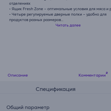
отделениях
• Ящик Fresh Zone – оптимальные условия для мяса и
• Четыре регулируемые дверные полки – удобно для
продуктов разных размеров
• Светодиодная подсветка
Читать далее
• Цифровой инверторный компрессор – более тихая ра
меньший расход энергии и длительный срок службы
Описание
Комментарии
Спецификация
Общий параметр