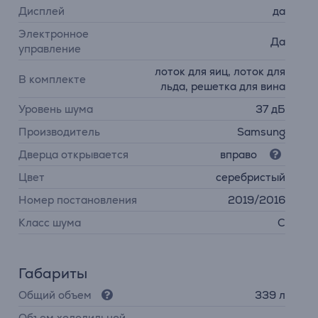
Дисплей
да
Электронное
Да
управление
лоток для яиц, лоток для
В комплекте
льда, решетка для вина
Уровень шума
37 дБ
Производитель
Samsung
Дверца открывается
вправо
Цвет
серебристый
Номер постановления
2019/2016
Класс шума
C
Габариты
Общий объем
339 л
Объем холодильной