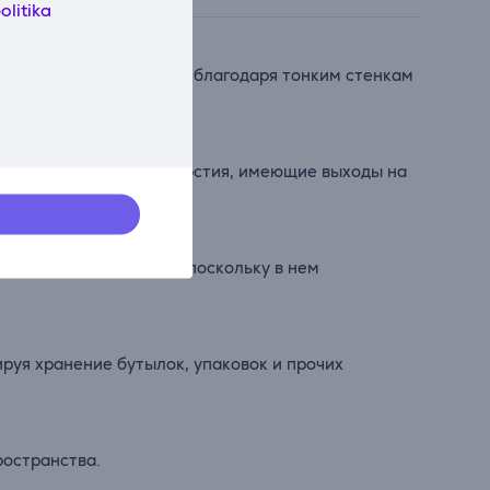
olitika
го внутреннего объема благодаря тонким стенкам
з вентиляционные отверстия, имеющие выходы на
 свежими.
хранения мяса и рыбы, поскольку в нем
руя хранение бутылок, упаковок и прочих
ространства.