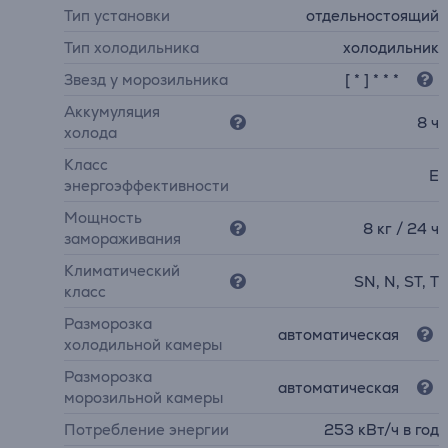
Тип установки
отдельностоящий
Тип холодильника
холодильник
Звезд у морозильника
[ * ] * * *
Аккумуляция
8 ч
холода
Класс
E
энергоэффективности
Мощность
8 кг / 24 ч
замораживания
Климатический
SN, N, ST, T
класс
Разморозка
автоматическая
холодильной камеры
Разморозка
автоматическая
морозильной камеры
Потребление энергии
253 кВт/ч в год