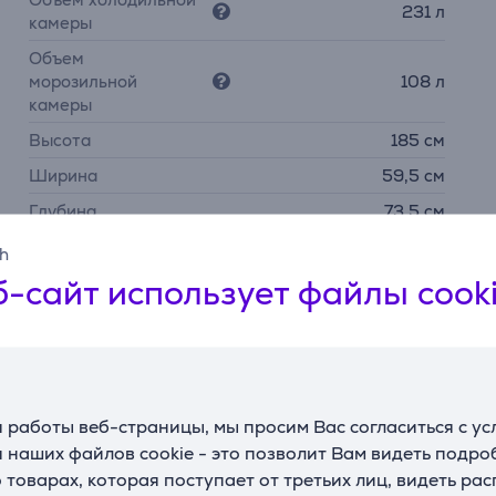
231 л
камеры
Объем
морозильной
108 л
камеры
Высота
185 см
Ширина
59,5 см
Глубина
73,5 см
Вес
67 кг
sh
-сайт использует файлы cook
 работы веб-страницы, мы просим Вас согласиться с у
 наших файлов cookie - это позволит Вам видеть подр
товарах, которая поступает от третьих лиц, видеть ра
Описание