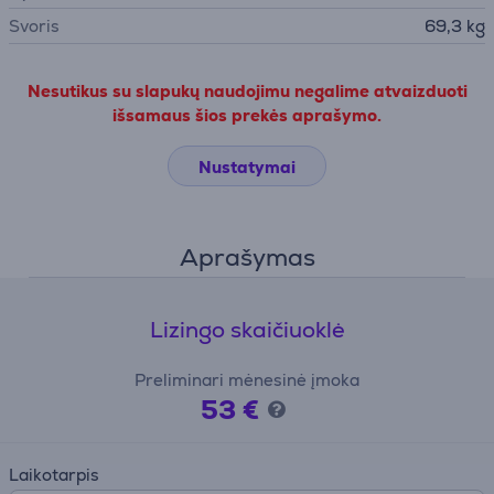
Svoris
69,3 kg
Nesutikus su slapukų naudojimu negalime atvaizduoti
išsamaus šios prekės aprašymo.
Nustatymai
Aprašymas
Lizingo skaičiuoklė
Preliminari mėnesinė įmoka
53 €
Laikotarpis