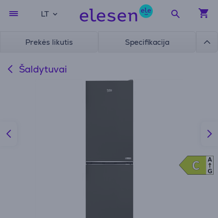
LT
Prekės likutis
Specifikacija
Šaldytuvai
A
C
C
G