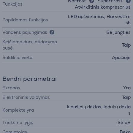
NoFrost
, SuperFrost
Funkcijos
, Atvirkštinis kompresorius
LED apšvietimas, Harvestfre
Papildomos funkcijos
sh
Vandens pajungimas
Be jungties
Keičiama durų atidarymo
Taip
pusė
Šaldiklio vieta
Apačioje
Bendri parametrai
Ekranas
Yra
Elektroninis valdymas
Taip
kiaušinių dėklas, ledukų dėkla
Komplekte yra
s
Triukšmo lygis
35 dB
Gamintojas
Beko