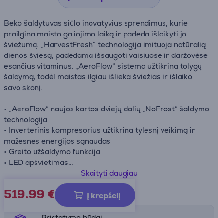
Beko šaldytuvas siūlo inovatyvius sprendimus, kurie
prailgina maisto galiojimo laiką ir padeda išlaikyti jo
šviežumą. „HarvestFresh“ technologija imituoja natūralią
dienos šviesą, padėdama išsaugoti vaisiuose ir daržovėse
esančius vitaminus. „AeroFlow“ sistema užtikrina tolygų
šaldymą, todėl maistas ilgiau išlieka šviežias ir išlaiko
savo skonį.
• „AeroFlow“ naujos kartos dviejų dalių „NoFrost“ šaldymo
technologija
• Inverterinis kompresorius užtikrina tylesnį veikimą ir
mažesnes energijos sąnaudas
• Greito užšaldymo funkcija
• LED apšvietimas
• Virtuvės baldų gyliui pritaikytas dizainas
Skaityti daugiau
• Reguliuojama durelių atidarymo kryptis
519.99
€
Gaminio informacijos lapas
Į krepšelį
Pristatymo būdai