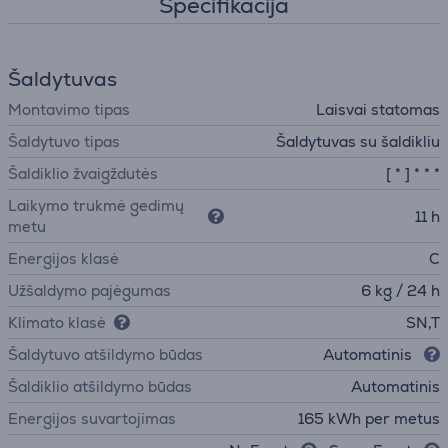
Specifikacija
Šaldytuvas
Montavimo tipas
Laisvai statomas
Šaldytuvo tipas
Šaldytuvas su šaldikliu
Šaldiklio žvaigždutės
[ * ] * * *
Laikymo trukmė gedimų
11 h
metu
Energijos klasė
C
Užšaldymo pajėgumas
6 kg / 24 h
Klimato klasė
SN,T
Šaldytuvo atšildymo būdas
Automatinis
Šaldiklio atšildymo būdas
Automatinis
Energijos suvartojimas
165 kWh per metus