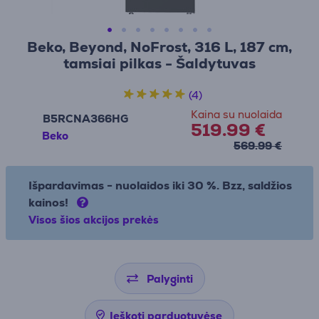
Beko, Beyond, NoFrost, 316 L, 187 cm,
tamsiai pilkas - Šaldytuvas
(4)
Kaina su nuolaida
B5RCNA366HG
519.99 €
Beko
569.99 €
Išpardavimas - nuolaidos iki 30 %. Bzz, saldžios
kainos!
Visos šios akcijos prekės
Palyginti
Ieškoti parduotuvėse