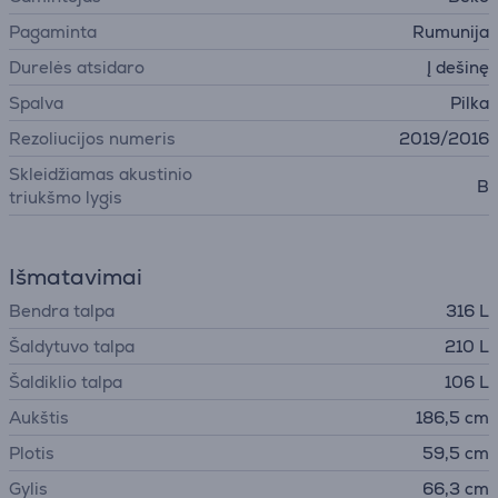
Pagaminta
Rumunija
Durelės atsidaro
Į dešinę
Spalva
Pilka
Rezoliucijos numeris
2019/2016
Skleidžiamas akustinio
B
triukšmo lygis
Išmatavimai
Bendra talpa
316 L
Šaldytuvo talpa
210 L
Šaldiklio talpa
106 L
Aukštis
186,5 cm
Plotis
59,5 cm
Gylis
66,3 cm