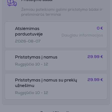
Žemiau pateikiami galimi pristatymo būdai ir
preliminarūs terminai
0 €
Atsiėmimas
parduotuvėje
Daugiau informacijos
2026-08-07
29.99 €
Pristatymas į namus
Rugpjūčio 10 - 12
29.99 €
Pristatymas į namus su prekių
užnešimu
Rugpjūčio 10 - 12