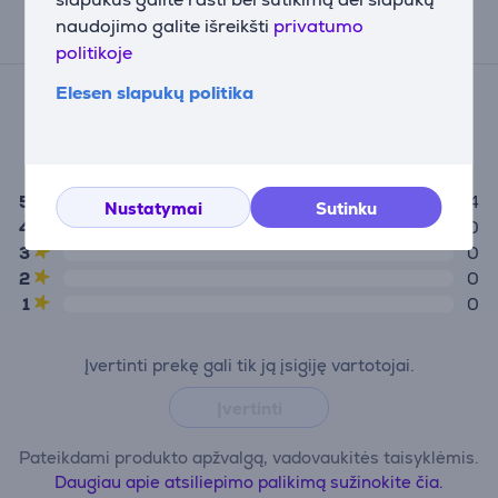
naudojimo galite išreikšti
privatumo
Atsiliepimai
politikoje
Įvertinimas
Elesen slapukų politika
(4)
5,0
5
4
Nustatymai
Sutinku
4
0
3
0
2
0
1
0
Įvertinti prekę gali tik ją įsigiję vartotojai.
Įvertinti
Pateikdami produkto apžvalgą, vadovaukitės taisyklėmis.
Daugiau apie atsiliepimo palikimą sužinokite čia.