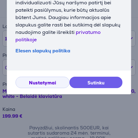
individualizuoti Jūsų naršymo patirtį bei
21 €
pateikti pasiūlymus, kurie būtų aktualūs
būtent Jums. Daugiau informacijos apie
slapukus galite rasti bei sutikimą dėl slapukų
Laikotarpis
naudojimo galite išreikšti
privatumo
12
mėnesių
politikoje
Elesen slapukų politika
Pradinė įmoka
0% /
0 €
Nustatymai
Sutinku
Prekės pavadinimas
Magic Keyboard with Touch ID and Numeric Keypad, ENG,
white - Belaidė klaviatūra
Kaina
199.99 €
Pavyzdžiui, skolinantis 500EUR, kai
sutartis sudaroma 24 mėn. terminui,