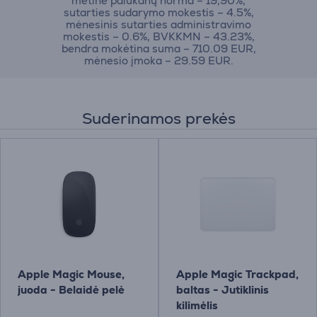
metinė palūkanų norma – 19,90%,
sutarties sudarymo mokestis – 4.5%,
mėnesinis sutarties administravimo
mokestis – 0.6%, BVKKMN – 43.23%,
bendra mokėtina suma – 710.09 EUR,
mėnesio įmoka – 29.59 EUR.
Suderinamos prekės
Apple Magic Mouse,
Apple Magic Trackpad,
juoda - Belaidė pelė
baltas - Jutiklinis
kilimėlis