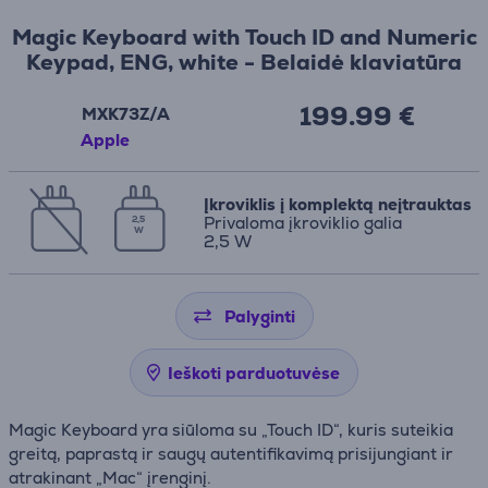
Magic Keyboard with Touch ID and Numeric
Keypad, ENG, white - Belaidė klaviatūra
199.99 €
MXK73Z/A
Apple
Įkroviklis į komplektą neįtrauktas
Privaloma įkroviklio galia
2,5
W
2,5 W
Palyginti
Ieškoti parduotuvėse
Magic Keyboard yra siūloma su „Touch ID“, kuris suteikia
greitą, paprastą ir saugų autentifikavimą prisijungiant ir
atrakinant „Mac“ įrenginį.