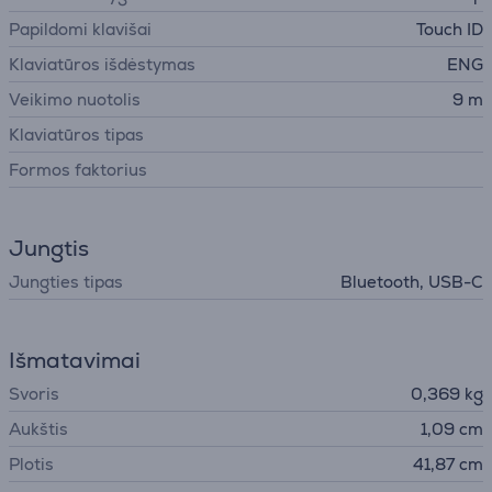
Papildomi klavišai
Touch ID
Klaviatūros išdėstymas
ENG
Veikimo nuotolis
9 m
Klaviatūros tipas
Formos faktorius
Jungtis
Jungties tipas
Bluetooth, USB-C
Išmatavimai
Svoris
0,369 kg
Aukštis
1,09 cm
Plotis
41,87 cm