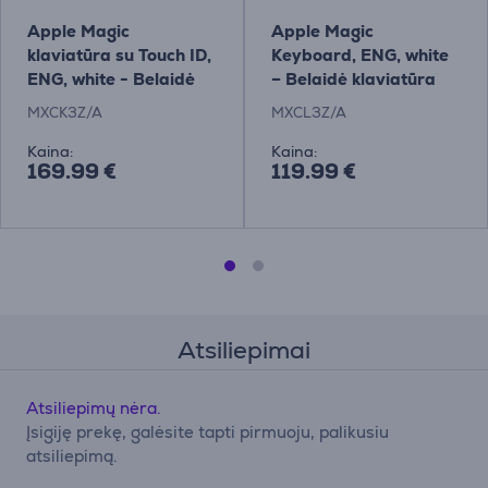
Apple Magic
Apple Magic
klaviatūra su Touch ID,
Keyboard, ENG, white
ENG, white - Belaidė
– Belaidė klaviatūra
klaviatūra
MXCK3Z/A
MXCL3Z/A
Kaina:
Kaina:
169.99 €
119.99 €
Atsiliepimai
Atsiliepimų nėra.
Įsigiję prekę, galėsite tapti pirmuoju, palikusiu
atsiliepimą.