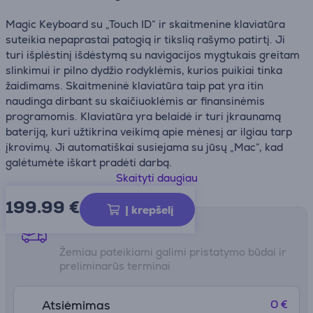
Magic Keyboard su „Touch ID“ ir skaitmenine klaviatūra
suteikia nepaprastai patogią ir tikslią rašymo patirtį. Ji
turi išplėstinį išdėstymą su navigacijos mygtukais greitam
slinkimui ir pilno dydžio rodyklėmis, kurios puikiai tinka
žaidimams. Skaitmeninė klaviatūra taip pat yra itin
naudinga dirbant su skaičiuoklėmis ar finansinėmis
programomis. Klaviatūra yra belaidė ir turi įkraunamą
bateriją, kuri užtikrina veikimą apie mėnesį ar ilgiau tarp
įkrovimų. Ji automatiškai susiejama su jūsų „Mac“, kad
galėtumėte iškart pradėti darbą.
Skaityti daugiau
Klaviatūroje yra USB-C jungtis, o komplekte esantis austu
199.99
€
USB-C įkrovimo laidas leidžia susieti ir įkrauti įrenginį,
Į krepšelį
prijungus jį prie „Mac“ USB-C jungties. Tokiu būdu galite
Pristatymo būdai
įkrauti visus mėgstamus įrenginius naudodami tik vieną
Žemiau pateikiami galimi pristatymo būdai ir
laidą.
preliminarūs terminai
0 €
Atsiėmimas