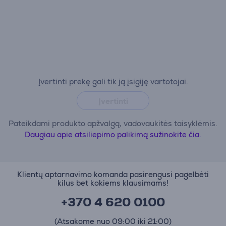
Įvertinti prekę gali tik ją įsigiję vartotojai.
Įvertinti
Pateikdami produkto apžvalgą, vadovaukitės taisyklėmis.
Daugiau apie atsiliepimo palikimą sužinokite čia.
Klientų aptarnavimo komanda pasirengusi pagelbėti
kilus bet kokiems klausimams!
+370 4 620 0100
(Atsakome nuo 09:00 iki 21:00)