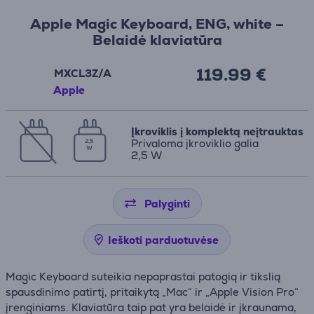
Apple Magic Keyboard, ENG, white –
Belaidė klaviatūra
119.99 €
MXCL3Z/A
Apple
Įkroviklis į komplektą neįtrauktas
Privaloma įkroviklio galia
2,5
W
2,5 W
Palyginti
Ieškoti parduotuvėse
Magic Keyboard suteikia nepaprastai patogią ir tikslią
spausdinimo patirtį, pritaikytą „Mac“ ir „Apple Vision Pro“
įrenginiams. Klaviatūra taip pat yra belaidė ir įkraunama,