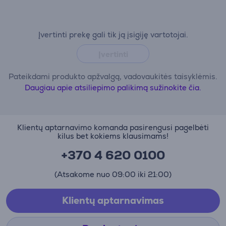
Įvertinti prekę gali tik ją įsigiję vartotojai.
Įvertinti
Pateikdami produkto apžvalgą, vadovaukitės taisyklėmis.
Daugiau apie atsiliepimo palikimą sužinokite čia.
Klientų aptarnavimo komanda pasirengusi pagelbėti
kilus bet kokiems klausimams!
+370 4 620 0100
(Atsakome nuo 09:00 iki 21:00)
Klientų aptarnavimas