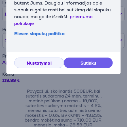
Laikotarpis
būtent Jums. Daugiau informacijos apie
slapukus galite rasti bei sutikimą dėl slapukų
12
mėnesių
naudojimo galite išreikšti
privatumo
politikoje
Pradinė įmoka
Elesen slapukų politika
0% /
0 €
Prekės pavadinimas
Apple Magic Keyboard, ENG, white – Belaidė klaviatūra
Nustatymai
Sutinku
Kaina
119.99 €
Pavyzdžiui, skolinantis 500EUR, kai
sutartis sudaroma 24 mėn. terminui,
metinė palūkanų norma – 19,90%,
sutarties sudarymo mokestis – 4.5%,
mėnesinis sutarties administravimo
mokestis – 0.6%, BVKKMN – 43.23%,
bendra mokėtina suma – 710.09 EUR,
mėnesio įmoka – 29.59 EUR.