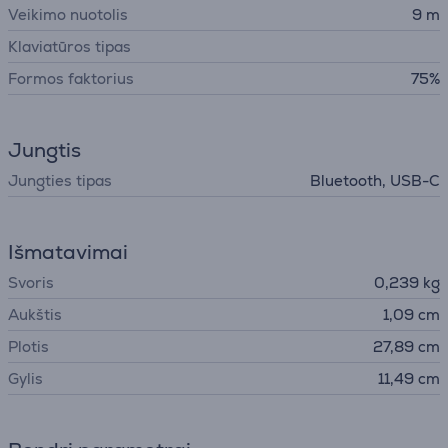
Veikimo nuotolis
9 m
Klaviatūros tipas
Formos faktorius
75%
Jungtis
Jungties tipas
Bluetooth, USB-C
Išmatavimai
Svoris
0,239 kg
Aukštis
1,09 cm
Plotis
27,89 cm
Gylis
11,49 cm