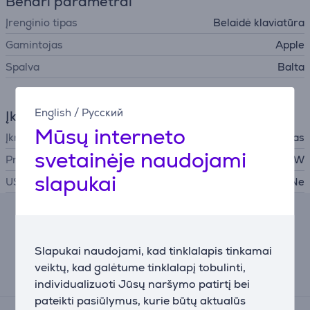
Bendri parametrai
Įrenginio tipas
Belaidė klaviatūra
Gamintojas
Apple
Spalva
Balta
English
/
Русский
Įkroviklis
Mūsų interneto
Įkroviklis
į komplektą neįtrauktas
svetainėje naudojami
Privaloma įkroviklio galia
2,5 W
slapukai
USB PD
Ne
Lizingo skaičiuoklė
Slapukai naudojami, kad tinklalapis tinkamai
Preliminari mėnesinė įmoka
veiktų, kad galėtume tinklalapį tobulinti,
13 €
individualizuoti Jūsų naršymo patirtį bei
pateikti pasiūlymus, kurie būtų aktualūs