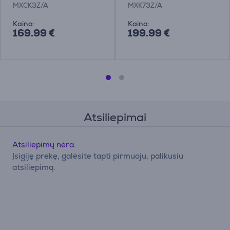
klaviatūra
Belaidė klaviatūra
MXCK3Z/A
MXK73Z/A
Kaina:
Kaina:
169.99 €
199.99 €
Atsiliepimai
Atsiliepimų nėra.
Įsigiję prekę, galėsite tapti pirmuoju, palikusiu
atsiliepimą.