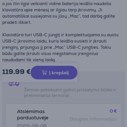
o jos itin ilgai veikianti vidinė baterija leidžia naudotis
klaviatūra apie mėnesį ar ilgiau tarp įkrovimų. Ji
automatiškai susiejama su jūsų „Mac“, tad darbą galite
pradėti iškart.
Klaviatūra turi USB-C jungtį ir komplektuojama su austu
USB-C įkrovimo laidu, kuris leidžia susieti ir įkrauti
įrenginį, prijungus jį prie „Mac“ USB-C jungties. Tokiu
būdu galite įkrauti visus mėgstamus įrenginius
naudodami tik vieną laidą.
119.99
€
Į krepšelį
Pristatymo būdai
Žemiau pateikiami galimi pristatymo būdai ir
preliminarūs terminai
0 €
Atsiėmimas
parduotuvėje
Daugiau informacijos
2026-08-08