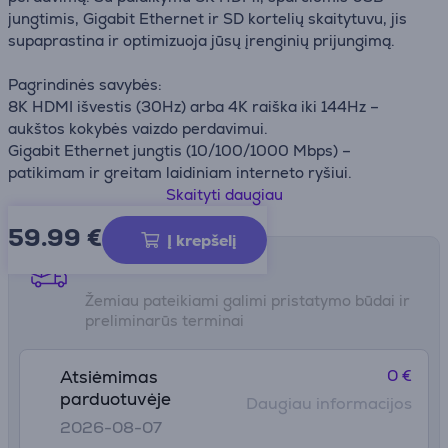
jungtimis, Gigabit Ethernet ir SD kortelių skaitytuvu, jis
supaprastina ir optimizuoja jūsų įrenginių prijungimą.
Pagrindinės savybės:
8K HDMI išvestis (30Hz) arba 4K raiška iki 144Hz –
aukštos kokybės vaizdo perdavimui.
Gigabit Ethernet jungtis (10/100/1000 Mbps) –
patikimam ir greitam laidiniam interneto ryšiui.
USB-C Power Delivery palaikymas iki 100W (maksimali
Skaityti daugiau
išvestis – 85W) – efektyviam įrenginių įkrovimui.
59.99
€
Trys USB 3.2 Gen 2 jungtys (10Gbps) ir viena USB 3.2 Gen
Į krepšelį
1 jungtis (5Gbps) – greitam duomenų perdavimui ir
Pristatymo būdai
įrenginių prijungimui.
Žemiau pateikiami galimi pristatymo būdai ir
UHS-II SD 4.0 kortelių skaitytuvas (312MB/s) – greitas SD
preliminarūs terminai
kortelių duomenų skaitymas ir perkėlimas.
Šis daugiafunkcis USB-C adapteris yra puikus
0 €
Atsiėmimas
pasirinkimas tiems, kurie ieško patogaus ir efektyvaus
parduotuvėje
Daugiau informacijos
sprendimo savo darbo vietos jungiamumui pagerinti.
2026-08-07