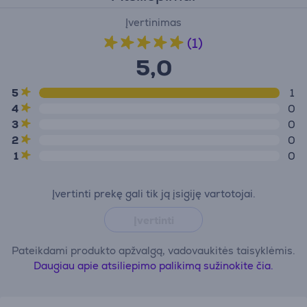
Įvertinimas
(1)
5,0
5
1
4
0
3
0
2
0
1
0
Įvertinti prekę gali tik ją įsigiję vartotojai.
Įvertinti
Pateikdami produkto apžvalgą, vadovaukitės taisyklėmis.
Daugiau apie atsiliepimo palikimą sužinokite čia.