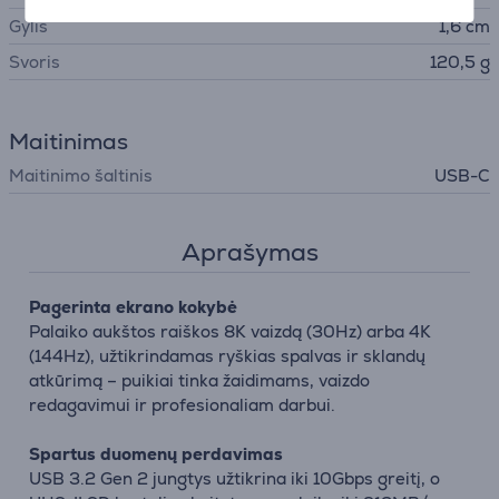
Gylis
1,6 cm
Svoris
120,5 g
Maitinimas
Maitinimo šaltinis
USB-C
Aprašymas
Pagerinta ekrano kokybė
Palaiko aukštos raiškos 8K vaizdą (30Hz) arba 4K
(144Hz), užtikrindamas ryškias spalvas ir sklandų
atkūrimą – puikiai tinka žaidimams, vaizdo
redagavimui ir profesionaliam darbui.
Spartus duomenų perdavimas
USB 3.2 Gen 2 jungtys užtikrina iki 10Gbps greitį, o