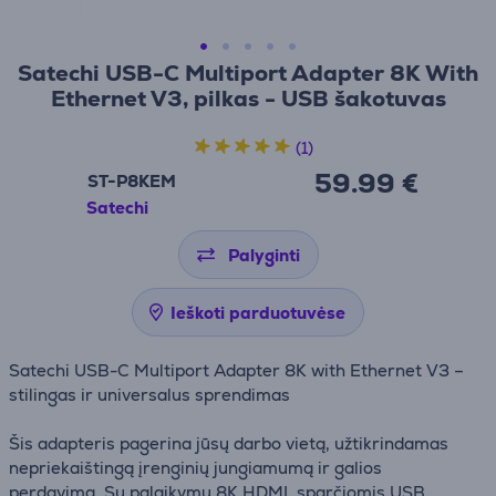
Satechi USB-C Multiport Adapter 8K With
Ethernet V3, pilkas - USB šakotuvas
(1)
59.99 €
ST-P8KEM
Satechi
Palyginti
Ieškoti parduotuvėse
Satechi USB-C Multiport Adapter 8K with Ethernet V3 –
stilingas ir universalus sprendimas
Šis adapteris pagerina jūsų darbo vietą, užtikrindamas
nepriekaištingą įrenginių jungiamumą ir galios
perdavimą. Su palaikymu 8K HDMI, sparčiomis USB