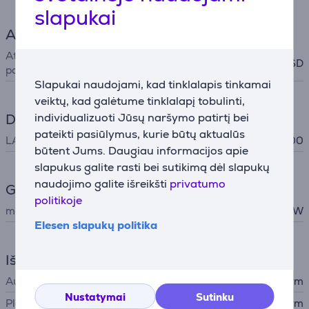
slapukai
Atminties kortelių skaitytuvas
Atminties kortelių
SD
palaikymas
Slapukai naudojami, kad tinklalapis tinkamai
veiktų, kad galėtume tinklalapį tobulinti,
individualizuoti Jūsų naršymo patirtį bei
Duomenų perdavimas
pateikti pasiūlymus, kurie būtų aktualūs
LAN (RJ45)
10/100/1000
būtent Jums. Daugiau informacijos apie
slapukus galite rasti bei sutikimą dėl slapukų
naudojimo galite išreikšti
privatumo
Galingumas
politikoje
maksimali galia
85 W
Elesen slapukų politika
Išmatavimai
Aukštis
11,44 cm
Nustatymai
Sutinku
Plotis
5,41 cm