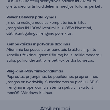
UHS-II SD kortelių skaitytuvas palaiko iki 312MB/s
greitį, idealiai tinka dideliems medijos failams perkelti.
Power Delivery palaikymas
Įkrauna nešiojamuosius kompiuterius ir kitus
įrenginius iki 100W įvestimi ir iki 85W išvestimi,
atitinkant galingų įrenginių poreikius.
Kompaktiškas ir patvarus dizainas
Aliuminio korpusas su briaunotais kraštais ir pintu
kabeliu užtikrina ilgaamžiškumą bei suteikia modernų
stilių, puikiai derantį prie bet kokios darbo vietos.
Plug-and-Play funkcionalumas
Paprastas prijungimas be papildomos programinės
įrangos ar tvarkyklių. Suderinamas su plačiu USB-C
įrenginių ir operacinių sistemų spektru, įskaitant
macOS, Windows ir Linux.
Atsiliepimai