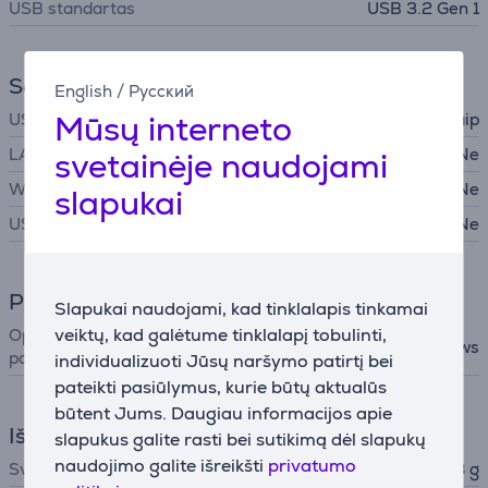
USB standartas
USB 3.2 Gen 1
Sąsajos
English
/
Русский
Mūsų interneto
USB-A
Taip
LAN (tinklas, RJ45)
Ne
svetainėje naudojami
WiFi
Ne
slapukai
USB-C
Ne
Programinė įranga
Slapukai naudojami, kad tinklalapis tinkamai
veiktų, kad galėtume tinklalapį tobulinti,
Operacinės sistemos
macOS, Windows
palaikymas
individualizuoti Jūsų naršymo patirtį bei
pateikti pasiūlymus, kurie būtų aktualūs
būtent Jums. Daugiau informacijos apie
Išmatavimai
slapukus galite rasti bei sutikimą dėl slapukų
naudojimo galite išreikšti
privatumo
Svoris
148 g