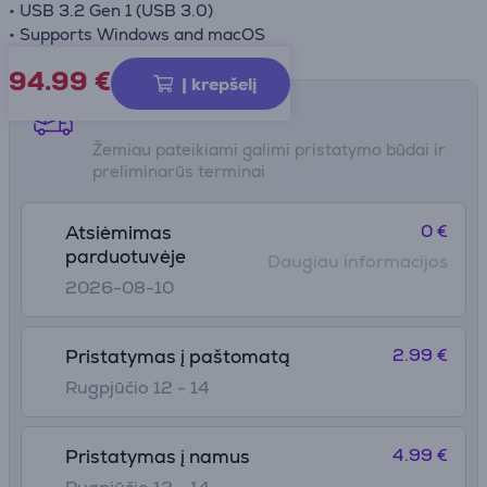
• USB 3.2 Gen 1 (USB 3.0)
• Supports Windows and macOS
94.99
€
Į krepšelį
Pristatymo būdai
Žemiau pateikiami galimi pristatymo būdai ir
preliminarūs terminai
0 €
Atsiėmimas
parduotuvėje
Daugiau informacijos
2026-08-10
2.99 €
Pristatymas į paštomatą
Rugpjūčio 12 - 14
4.99 €
Pristatymas į namus