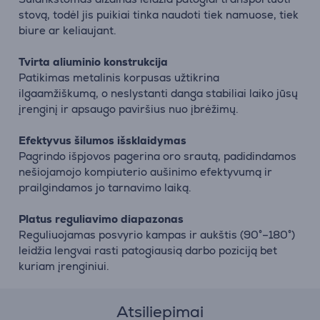
stovą, todėl jis puikiai tinka naudoti tiek namuose, tiek
biure ar keliaujant.
Tvirta aliuminio konstrukcija
Patikimas metalinis korpusas užtikrina
ilgaamžiškumą, o neslystanti danga stabiliai laiko jūsų
įrenginį ir apsaugo paviršius nuo įbrėžimų.
Efektyvus šilumos išsklaidymas
Pagrindo išpjovos pagerina oro srautą, padidindamos
nešiojamojo kompiuterio aušinimo efektyvumą ir
prailgindamos jo tarnavimo laiką.
Platus reguliavimo diapazonas
Reguliuojamas posvyrio kampas ir aukštis (90°–180°)
leidžia lengvai rasti patogiausią darbo poziciją bet
kuriam įrenginiui.
Atsiliepimai