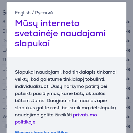
Sąsajos
English
/
Русский
Mūsų interneto
3,5 mm stereo garso lizdas
Ne
svetainėje naudojami
Bluetooth
Ne
slapukai
DisplayPort
Ne
LAN (tinklas, RJ45)
Ne
Thunderbolt
Ne
USB-A 2.0
Ne
Slapukai naudojami, kad tinklalapis tinkamai
USB-A 3.0
Ne
veiktų, kad galėtume tinklalapį tobulinti,
individualizuoti Jūsų naršymo patirtį bei
USB-A 3.1
Ne
pateikti pasiūlymus, kurie būtų aktualūs
USB-A 3.2
Ne
būtent Jums. Daugiau informacijos apie
USB-C
Ne
slapukus galite rasti bei sutikimą dėl slapukų
naudojimo galite išreikšti
privatumo
WiFi
Ne
politikoje
HDMI
Ne
Elesen slapukų politika