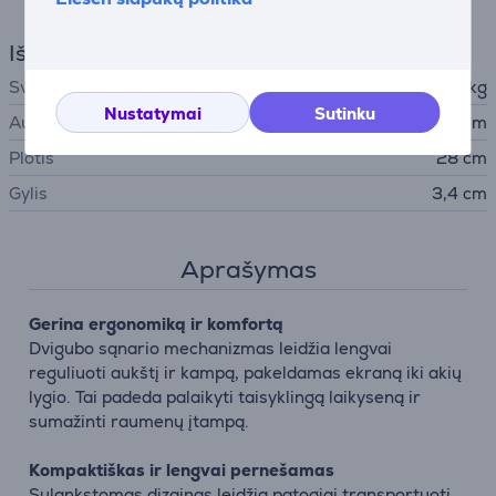
Išmatavimai
Svoris
1,065 kg
Nustatymai
Sutinku
Aukštis
25,5 cm
Plotis
28 cm
Gylis
3,4 cm
Aprašymas
Gerina ergonomiką ir komfortą
Dvigubo sąnario mechanizmas leidžia lengvai
reguliuoti aukštį ir kampą, pakeldamas ekraną iki akių
lygio. Tai padeda palaikyti taisyklingą laikyseną ir
sumažinti raumenų įtampą.
Kompaktiškas ir lengvai pernešamas
Sulankstomas dizainas leidžia patogiai transportuoti