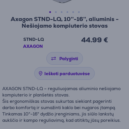
Axagon STND-LQ, 10''-16'', aliuminis -
Nešiojamo kompiuterio stovas
44.99 €
STND-LQ
AXAGON
Palyginti
Ieškoti parduotuvėse
AXAGON STND-LQ – reguliuojamas aliuminio nešiojamo
kompiuterio ir planšetės stovas.
Šis ergonomiškas stovas sukurtas siekiant pagerinti
darbo komfortą ir sumažinti kaklo bei nugaros įtampą.
Tinkamas 10"–16" dydžio įrenginiams, jis siūlo lankstų
aukščio ir kampo reguliavimą, kad atitiktų jūsų poreikius.