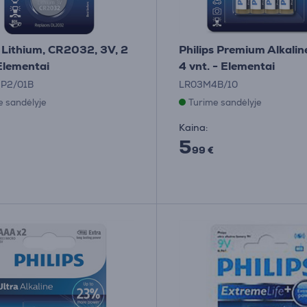
s Lithium, CR2032, 3V, 2
Philips Premium Alkalin
 Elementai
4 vnt. - Elementai
P2/01B
LR03M4B/10
e sandėlyje
Turime sandėlyje
Kaina:
5
99 €