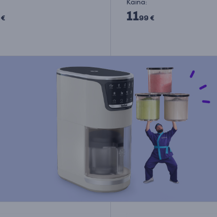
Kaina:
11
 €
99 €