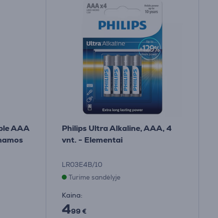
ble AAA
Philips Ultra Alkaline, AAA, 4
aunamos
vnt. - Elementai
LR03E4B/10
Turime sandėlyje
Kaina:
4
99 €