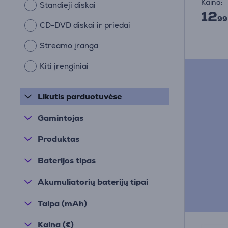
Kaina:
Standieji diskai
12
99
CD-DVD diskai ir priedai
Streamo įranga
Kiti įrenginiai
Likutis parduotuvėse
Gamintojas
Produktas
Baterijos tipas
Akumuliatorių baterijų tipai
Talpa (mAh)
Kaina (€)