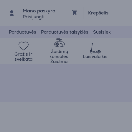
Mano paskyra
Krepšelis
Prisijungti
Parduotuvės
Parduotuvės taisyklės
Susisiek
Žaidimų
Grožis ir
konsolės,
Laisvalaikis
sveikata
Žaidimai