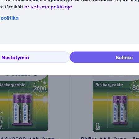
e sandėlyje
Turime sandėlyje
e išreikšti
privatumo politikoje
Kaina:
politika
4
 €
99 €
Nustatymai
Sutinku