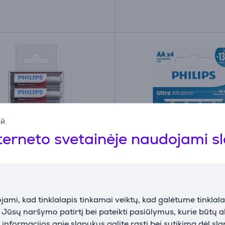
ий
terneto svetainėje naudojami s
s Power Alkaline AA, 20
Philips Ultra Alkaline, A
 Elementai
- Elementai
ami, kad tinklalapis tinkamai veiktų, kad galėtume tinklalap
(15)
i Jūsų naršymo patirtį bei pateikti pasiūlymus, kurie būtų 
T/10
LR6E4B/10
nformacijos apie slapukus galite rasti bei sutikimą dėl sl