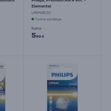
kraunami
Philips, Premium AA 4 vnt. -
Elementai
LR6M4B/10
Turime sandėlyje
Kaina:
5
99 €