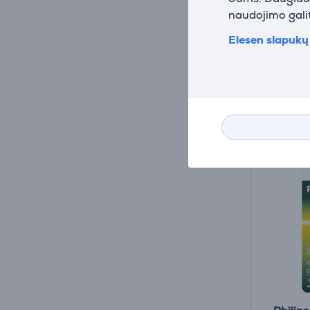
Turim
naudojimo galit
Kaina:
Elesen slapukų 
13
99