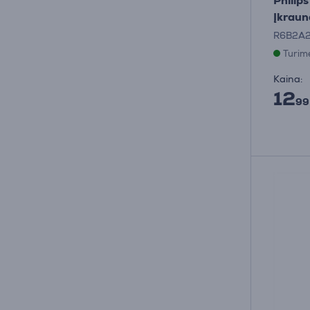
Philip
Įkraun
R6B2A2
Turim
Kaina:
12
99