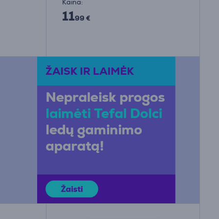
Kaina:
11
99 €