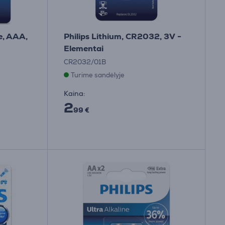
e, AAA,
Philips Lithium, CR2032, 3V -
Elementai
CR2032/01B
Turime sandėlyje
Kaina:
2
99 €