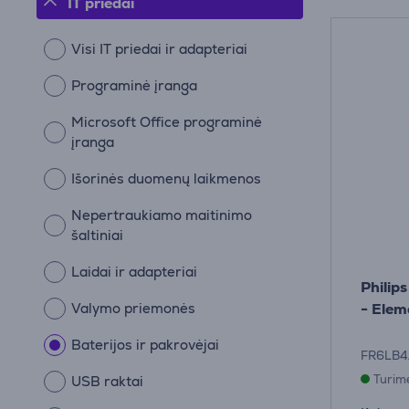
IT priedai
Visi IT priedai ir adapteriai
Programinė įranga
Microsoft Office programinė
įranga
Išorinės duomenų laikmenos
Nepertraukiamo maitinimo
šaltiniai
Laidai ir adapteriai
Philips
Valymo priemonės
- Elem
Baterijos ir pakrovėjai
FR6LB4
Turim
USB raktai