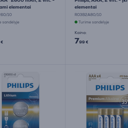
s AA“ 2600 mAh, 2 vnt. -
Philips, AAA, 2 vnt. - Į
ami elementai
elementai
60/10
R03B2A80/10
e sandėlyje
Turime sandėlyje
Kaina:
7
 €
99 €