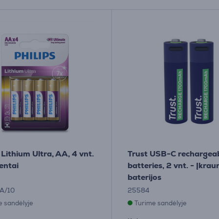
 Lithium Ultra, AA, 4 vnt.
Trust USB-C rechargea
entai
batteries, 2 vnt. - Įkr
baterijos
A/10
25584
e sandėlyje
Turime sandėlyje