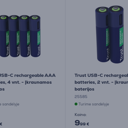
USB-C rechargeable AAA
Trust USB-C rechargea
ies, 4 vnt. - Įkraunamos
batteries, 2 vnt. - Įkr
jos
baterijos
25585
e sandėlyje
Turime sandėlyje
Kaina:
9
€
99 €