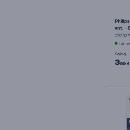
Philip
vnt. -
CR2032
Turim
Kaina:
3
99 €