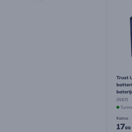
Trust 
batter
bateri
25671
Turim
Kaina:
17
99 