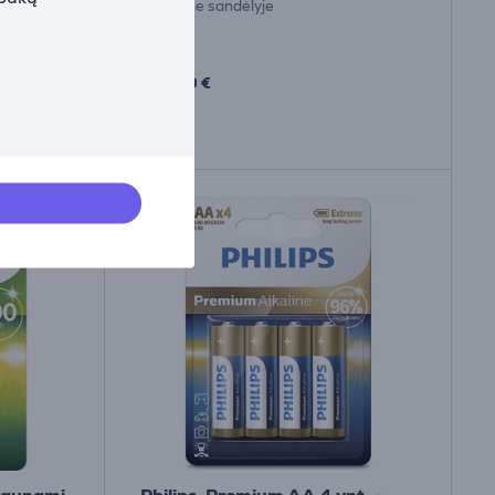
Turime sandėlyje
Kaina:
14
99 €