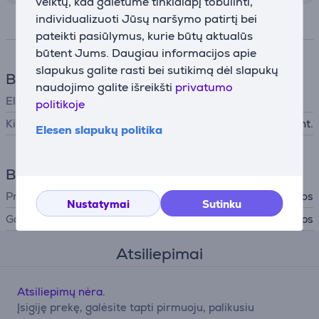
veiktų, kad galėtume tinklalapį tobulinti,
individualizuoti Jūsų naršymo patirtį bei
Specifikacija
pateikti pasiūlymus, kurie būtų aktualūs
būtent Jums. Daugiau informacijos apie
slapukus galite rasti bei sutikimą dėl slapukų
Baterija
naudojimo galite išreikšti
privatumo
Elektrocheminis elementas
politikoje
Kiekis
2 vnt.
Elesen slapukų politika
Bendri parametrai
Produktas
Baterijos
Nustatymai
Sutinku
Gamintojas
Philips
Atsiliepimai
Atsiliepimų nėra.
Įsigiję prekę, galėsite tapti pirmuoju, palikusiu