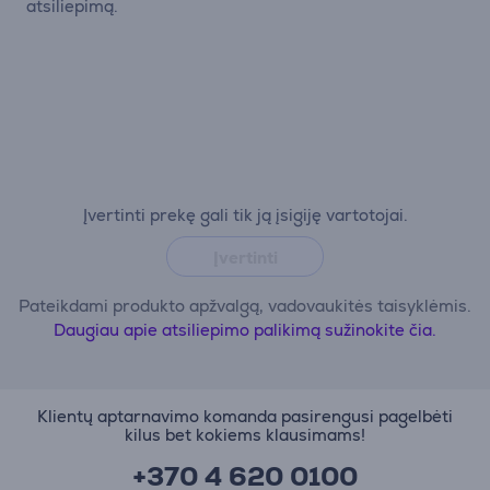
atsiliepimą.
Įvertinti prekę gali tik ją įsigiję vartotojai.
Įvertinti
Pateikdami produkto apžvalgą, vadovaukitės taisyklėmis.
Daugiau apie atsiliepimo palikimą sužinokite čia.
Klientų aptarnavimo komanda pasirengusi pagelbėti
kilus bet kokiems klausimams!
+370 4 620 0100