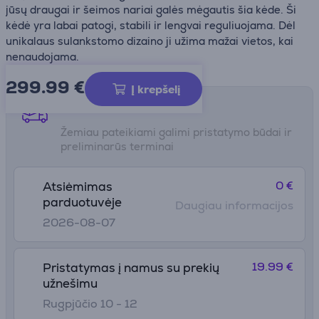
jūsų draugai ir šeimos nariai galės mėgautis šia kėde. Ši
kėdė yra labai patogi, stabili ir lengvai reguliuojama. Dėl
unikalaus sulankstomo dizaino ji užima mažai vietos, kai
nenaudojama.
299.99
€
Į krepšelį
Pristatymo būdai
Žemiau pateikiami galimi pristatymo būdai ir
preliminarūs terminai
0 €
Atsiėmimas
parduotuvėje
Daugiau informacijos
2026-08-07
19.99 €
Pristatymas į namus su prekių
užnešimu
Rugpjūčio 10 - 12