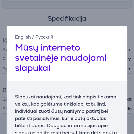
Specifikacija
English
/
Русский
Išmatavimai
Mūsų interneto
Aukštis
98 cm
svetainėje naudojami
Plotis
50 cm
slapukai
Gylis
130 cm
Bendri parametrai
Slapukai naudojami, kad tinklalapis tinkamai
Gamintojas
Playseat
veiktų, kad galėtume tinklalapį tobulinti,
Spalva
Juoda
individualizuoti Jūsų naršymo patirtį bei
pateikti pasiūlymus, kurie būtų aktualūs
būtent Jums. Daugiau informacijos apie
Lizingo skaičiuoklė
slapukus galite rasti bei sutikimą dėl slapukų