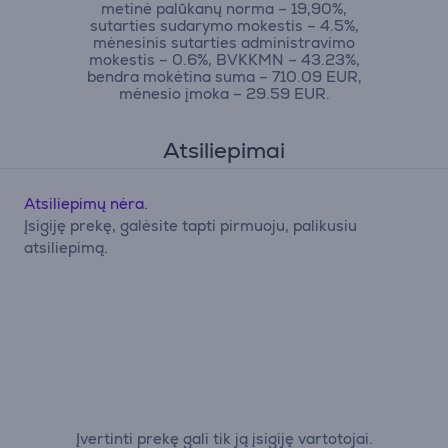
metinė palūkanų norma – 19,90%,
sutarties sudarymo mokestis – 4.5%,
mėnesinis sutarties administravimo
mokestis – 0.6%, BVKKMN – 43.23%,
bendra mokėtina suma – 710.09 EUR,
mėnesio įmoka – 29.59 EUR.
Atsiliepimai
Atsiliepimų nėra.
Įsigiję prekę, galėsite tapti pirmuoju, palikusiu
atsiliepimą.
Įvertinti prekę gali tik ją įsigiję vartotojai.