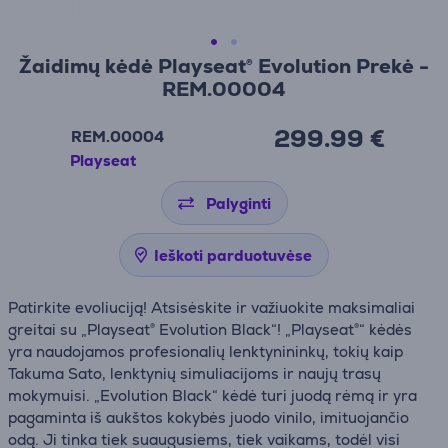
Žaidimų kėdė Playseat® Evolution Prekė -
REM.00004
299.99 €
REM.00004
Playseat
Palyginti
Ieškoti parduotuvėse
Patirkite evoliuciją! Atsisėskite ir važiuokite maksimaliai
greitai su „Playseat® Evolution Black“! „Playseat®“ kėdės
yra naudojamos profesionalių lenktynininkų, tokių kaip
Takuma Sato, lenktynių simuliacijoms ir naujų trasų
mokymuisi. „Evolution Black“ kėdė turi juodą rėmą ir yra
pagaminta iš aukštos kokybės juodo vinilo, imituojančio
odą. Ji tinka tiek suaugusiems, tiek vaikams, todėl visi