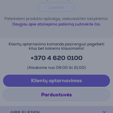
Įvertinti
Pateikdami produkto apžvalgą, vadovaukitės taisyklėmis.
Daugiau apie atsiliepimo palikimą sužinokite čia.
Klientų aptarnavimo komanda pasirengusi pagelbėti
kilus bet kokiems klausimams!
+370 4 620 0100
(Atsakome nuo 09:00 iki 21:00)
Klientų aptarnavimas
Parduotuvės
APIE ELESEN