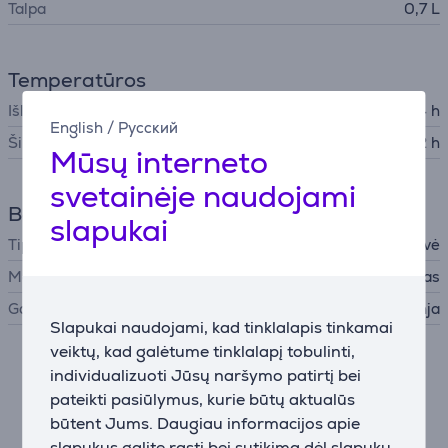
Talpa
0,7 L
Temperatūros
Išlaiko šaltį
24 h
English
/
Русский
Šilumos palaikymas
12 h
Mūsų interneto
svetainėje naudojami
Bendri parametrai
slapukai
Tipas
Termo gertuvė
Medžiaga
Nerūdijantis plienas
Gamintojas
Ninja
Slapukai naudojami, kad tinklalapis tinkamai
veiktų, kad galėtume tinklalapį tobulinti,
Aprašymas
individualizuoti Jūsų naršymo patirtį bei
pateikti pasiūlymus, kurie būtų aktualūs
būtent Jums. Daugiau informacijos apie
Triguba termoizoliacija
slapukus galite rasti bei sutikimą dėl slapukų