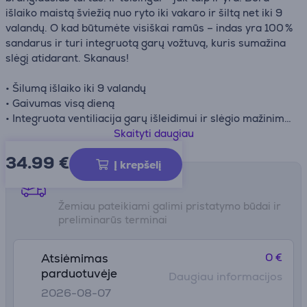
išlaiko maistą šviežią nuo ryto iki vakaro ir šiltą net iki 9
valandų. O kad būtumėte visiškai ramūs – indas yra 100 %
sandarus ir turi integruotą garų vožtuvą, kuris sumažina
slėgį atidarant. Skanaus!
• Šilumą išlaiko iki 9 valandų
• Gaivumas visą dieną
• Integruota ventiliacija garų išleidimui ir slėgio mažinimui
• Aukštis: 13 cm
Skaityti daugiau
• Aukštis be dangtelio: 12 cm
34.99
€
• Skersmuo plačiausiame taške: 10 cm
Į krepšelį
Pristatymo būdai
Žemiau pateikiami galimi pristatymo būdai ir
preliminarūs terminai
0 €
Atsiėmimas
parduotuvėje
Daugiau informacijos
2026-08-07