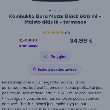
Kambukka Bora Matte Black 600 ml -
Maisto dėžutė - termosas
(2)
34.99 €
11-06010
Kambukka
Palyginti
Ieškoti parduotuvėse
Nė neabejojame – jūs mėgstate maistą. Tačiau
garantuojame, kad pietūs jums dar labiau patiks, kai juos
pasiimsite Bora maisto inde. Šis 600 ml talpos indas ne
tik stilingas – ypač derinamas su tokios pačios spalvos
gertuve! – bet ir rūpinasi jūsų maistu lyg tai būtų
brangiausias turtas. Ir teisingai – juk taip ir yra. Bora