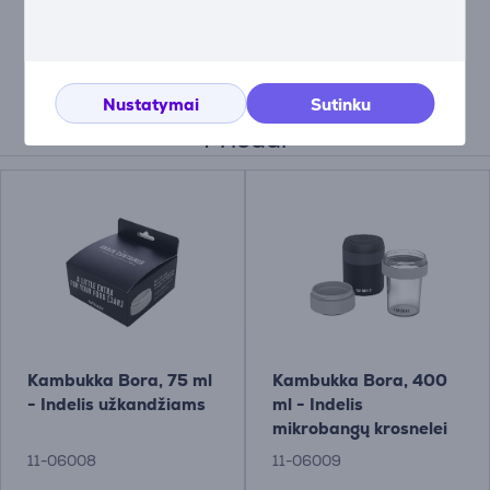
– indas yra 100 % sandarus ir turi integruotą garų
vožtuvą, kuris sumažina slėgį atidarant. Skanaus!
Nustatymai
Sutinku
Priedai
Kambukka Bora, 75 ml
Kambukka Bora, 400
- Indelis užkandžiams
ml - Indelis
mikrobangų krosnelei
11-06008
11-06009