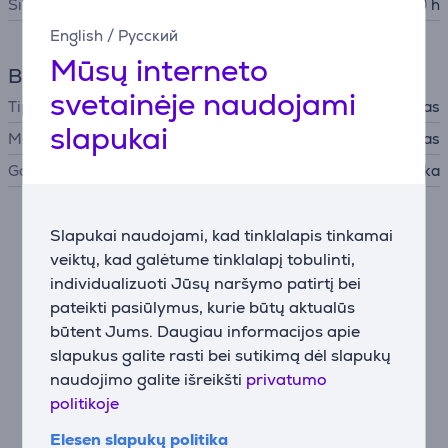
Šilumos palaikymas
9 h
English
/
Русский
Mūsų interneto
Bendri parametrai
svetainėje naudojami
Tipas
Maisto termosas
slapukai
Medžiaga
Nerūdijantis plienas
Gamintojas
Kambukka
Slapukai naudojami, kad tinklalapis tinkamai
Aprašymas
veiktų, kad galėtume tinklalapį tobulinti,
individualizuoti Jūsų naršymo patirtį bei
Nė neabejojame – jūs mėgstate maistą. Tačiau
pateikti pasiūlymus, kurie būtų aktualūs
garantuojame, kad pietūs jums dar labiau patiks, kai
būtent Jums. Daugiau informacijos apie
juos pasiimsite Bora maisto inde. Šis 600 ml talpos
slapukus galite rasti bei sutikimą dėl slapukų
indas ne tik stilingas – ypač derinamas su tokios
pačios spalvos gertuve! – bet ir rūpinasi jūsų maistu
naudojimo galite išreikšti
privatumo
lyg tai būtų brangiausias turtas. Ir teisingai – juk taip
politikoje
ir yra. Bora išlaiko maistą šviežią nuo ryto iki vakaro ir
Elesen slapukų politika
šiltą net iki 9 valandų. O kad būtumėte visiškai ramūs