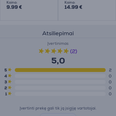
Kaina:
Kaina:
9.99 €
14.99 €
Atsiliepimai
Įvertinimas
(2)
5,0
5
2
4
0
3
0
2
0
1
0
Įvertinti prekę gali tik ją įsigiję vartotojai.